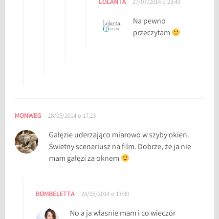
LOLANTA
27/07/2014 o 23:49
Na pewno
przeczytam
MONWEG
28/05/2014 o 17:23
Gałęzie uderzająco miarowo w szyby okien.
Świetny scenariusz na film. Dobrze, że ja nie
mam gałęzi za oknem
BOMBELETTA
28/05/2014 o 17:30
No a ja własnie mam i co wieczór