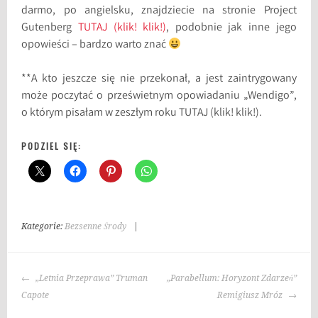
darmo, po angielsku, znajdziecie na stronie Project
Gutenberg
TUTAJ (klik! klik!)
, podobnie jak inne jego
opowieści – bardzo warto znać
**A kto jeszcze się nie przekonał, a jest zaintrygowany
może poczytać o prześwietnym opowiadaniu „Wendigo”,
o którym pisałam w zeszłym roku TUTAJ (klik! klik!).
PODZIEL SIĘ:
Kategorie:
Bezsenne Środy
|
T
a
g
NAWIGACJA
i
„Letnia Przeprawa” Truman
„Parabellum: Horyzont Zdarzeń”
WPISU
:
Capote
Remigiusz Mróz
A