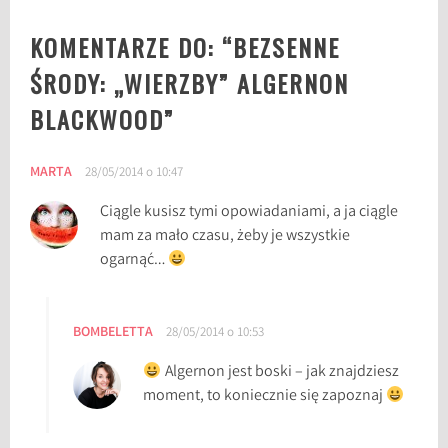
l
KOMENTARZE DO: “
BEZSENNE
g
e
ŚRODY: „WIERZBY” ALGERNON
r
BLACKWOOD
”
n
o
n
MARTA
28/05/2014 o 10:47
B
l
Ciągle kusisz tymi opowiadaniami, a ja ciągle
a
mam za mało czasu, żeby je wszystkie
c
ogarnąć…
k
w
o
BOMBELETTA
28/05/2014 o 10:53
o
Algernon jest boski – jak znajdziesz
d
moment, to koniecznie się zapoznaj
,
T
h