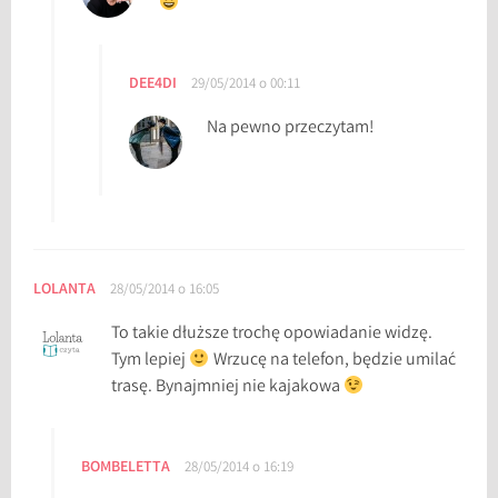
DEE4DI
29/05/2014 o 00:11
Na pewno przeczytam!
LOLANTA
28/05/2014 o 16:05
To takie dłuższe trochę opowiadanie widzę.
Tym lepiej
Wrzucę na telefon, będzie umilać
trasę. Bynajmniej nie kajakowa
BOMBELETTA
28/05/2014 o 16:19