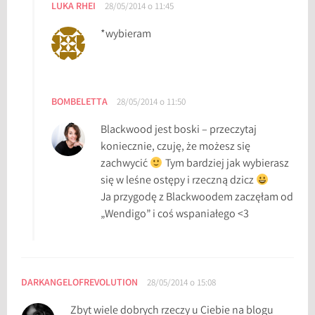
LUKA RHEI
28/05/2014 o 11:45
*wybieram
BOMBELETTA
28/05/2014 o 11:50
Blackwood jest boski – przeczytaj
koniecznie, czuję, że możesz się
zachwycić
Tym bardziej jak wybierasz
się w leśne ostępy i rzeczną dzicz
Ja przygodę z Blackwoodem zaczęłam od
„Wendigo” i coś wspaniałego <3
DARKANGELOFREVOLUTION
28/05/2014 o 15:08
Zbyt wiele dobrych rzeczy u Ciebie na blogu