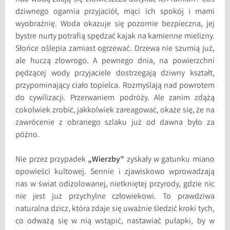
dziwnego ogarnia przyjaciół, mąci ich spokój i mami
wyobraźnię. Woda okazuje się pozornie bezpieczna, jej
bystre nurty potrafią spędzać kajak na kamienne mielizny.
Słońce oślepia zamiast ogrzewać. Drzewa nie szumią już,
ale huczą złowrogo. A pewnego dnia, na powierzchni
pędzącej wody przyjaciele dostrzegają dziwny kształt,
przypominający ciało topielca. Rozmyślają nad powrotem
do cywilizacji. Przerwaniem podróży. Ale zanim zdążą
cokolwiek zrobić, jakkolwiek zareagować, okaże się, że na
zawrócenie z obranego szlaku już od dawna było za
późno.
Nie przez przypadek
„Wierzby”
zyskały w gatunku miano
opowieści kultowej. Sennie i zjawiskowo wprowadzają
nas w świat odizolowanej, nietkniętej przyrody, gdzie nic
nie jest już przychylne człowiekowi. To prawdziwa
naturalna dzicz, która zdaje się uważnie śledzić kroki tych,
co odważą się w nią wstąpić, nastawiać pułapki, by w