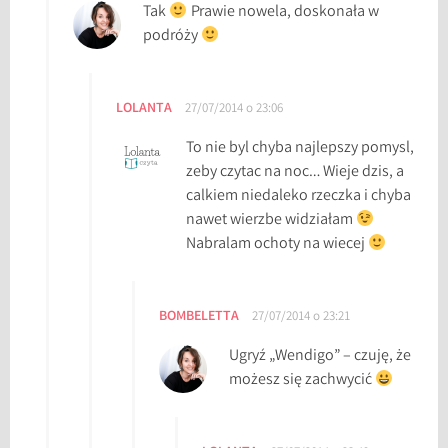
Tak
Prawie nowela, doskonała w
podróży
LOLANTA
27/07/2014 o 23:06
To nie byl chyba najlepszy pomysl,
zeby czytac na noc… Wieje dzis, a
calkiem niedaleko rzeczka i chyba
nawet wierzbe widziałam
Nabralam ochoty na wiecej
BOMBELETTA
27/07/2014 o 23:21
Ugryź „Wendigo” – czuję, że
możesz się zachwycić