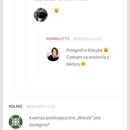
BOMBELETTA
28/05/2014 o 12:32
Przegodna klasyka
Czekam na wrażenia z
lektury
KOLARZ
28/05/2014 o 11:23
A wersja polskojęzyczna „Wierzb” jest
dostępna?