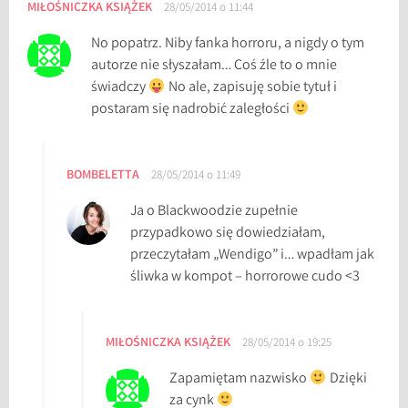
MIŁOŚNICZKA KSIĄŻEK
28/05/2014 o 11:44
No popatrz. Niby fanka horroru, a nigdy o tym
autorze nie słyszałam… Coś źle to o mnie
świadczy
No ale, zapisuję sobie tytuł i
postaram się nadrobić zaległości
BOMBELETTA
28/05/2014 o 11:49
Ja o Blackwoodzie zupełnie
przypadkowo się dowiedziałam,
przeczytałam „Wendigo” i… wpadłam jak
śliwka w kompot – horrorowe cudo <3
MIŁOŚNICZKA KSIĄŻEK
28/05/2014 o 19:25
Zapamiętam nazwisko
Dzięki
za cynk