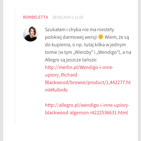
BOMBELETTA
28/05/2014 o 11:29
Szukałam i chyba nie ma niestety
polskiej darmowej wersji
Wiem, że są
do kupienia, o np. tutaj kilka w jednym
tomie (w tym „Wierzby” i „Wendigo”), a na
Allegro są jeszcze tańsze:
http://merlin.pl/Wendigo-i-inne-
upiory_Richard-
Blackwood/browse/product/1,442277.ht
ml#fullinfo
http://allegro.pl/wendigo-i-inne-upiory-
blackwood-algernon-i4222536631.html