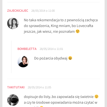
e
ZAJECKICAJEC
28/05/2014 o 11:00
W
i
No taka rekomendacja to z pewnością zachęca
l
do sprawdzenia, King mniam, bo Lovecrafta
l
jeszcze, jak wiesz, nie poznałam
o
w
s
BOMBELETTA
28/05/2014 o 11:01
,
W
Do pożarcia obydwaj
i
e
r
z
b
TAKITUTAKI
28/05/2014 o 11:05
y
dopisuje do listy..bo zapowiada się świetnie
a czy te środowe opowiadania można czytać w