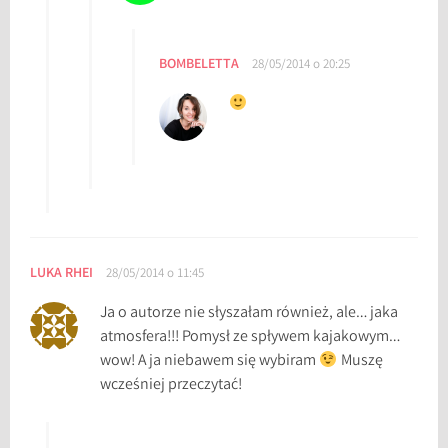
BOMBELETTA
28/05/2014 o 20:25
LUKA RHEI
28/05/2014 o 11:45
Ja o autorze nie słyszałam również, ale… jaka
atmosfera!!! Pomysł ze spływem kajakowym…
wow! A ja niebawem się wybiram
Muszę
wcześniej przeczytać!