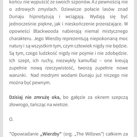
końcu nie wypuścić ze swoich szponów. A z pewnością nie
o zdrowych zmysłach. Dziewicze połacie lasów znad
Dunaju hipnotyzują i wciągają. Wydają się być
jednocześnie piękne, jak i nieskończenie przerażające. W
opowieści Blackwooda nabierają niemal mistycznego
charakteru. Jego Wierzby reprezentują niepokonaną moc
natury i są wszystkim tym, czym człowiek nigdy nie będzie.
Są tym, czego ludzkość nigdy nie pojmie i nie zdobędzie.
Ich szept, ich ruchy, niezwykły kamuflaż – one kreują
zupełnie nową rzeczywistość, tworzą zupełnie nowe
warunki. Nad modrymi wodami Dunaju już niczego nie
można być pewnym.
Dzisiaj nie zmrużę oka,
bo gałęzie za oknem szepczą
złowrogo, tańcząc na wietrze.
O.
*Opowiadanie
„Wierzby”
(org. „The Willows”) całkiem za