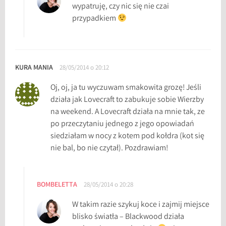
wypatruję, czy nic się nie czai
przypadkiem
KURA MANIA
28/05/2014 o 20:12
Oj, oj, ja tu wyczuwam smakowita grozę! Jeśli
działa jak Lovecraft to zabukuje sobie Wierzby
na weekend. A Lovecraft działa na mnie tak, ze
po przeczytaniu jednego z jego opowiadań
siedziałam w nocy z kotem pod kołdra (kot się
nie bal, bo nie czytał). Pozdrawiam!
BOMBELETTA
28/05/2014 o 20:28
W takim razie szykuj koce i zajmij miejsce
blisko światła – Blackwood działa