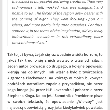
the aspect of purposeful and living creatures. Their very
ordinariness, I felt, masked what was malignant and
hostile to us. The forces of the region drew nearer with
the coming of night. They were focusing upon our
island, and more particularly upon ourselves. For thus,
somehow, in the terms of the imagination, did my really
indescribable sensations in this extraordinary place
present themselves.”
Tak to już bywa, że jak się raz wpadnie w sidła horroru, to
jakoś tak trudno się z nich wywlec o własnych siłach.
Jeden autor prowadzi do drugiego, a kolejne opowieści
kierują nas do innych. Tak właśnie było z twórczością
Algernona Blackwooda, na którego w moich bukowych
podróżach natrafiłam zupełnie przypadkiem, nie przez
kogo innego jak przez H.P. Lovecrafta i pobocznie przez
Stephena Kinga. No bo jeśli Samotnik z Providence pisze
w swoich tekstach, że opowiadanie „Wierzby” jest
najlepszą opowieścią grozy jaka kiedykolwiek powstała,