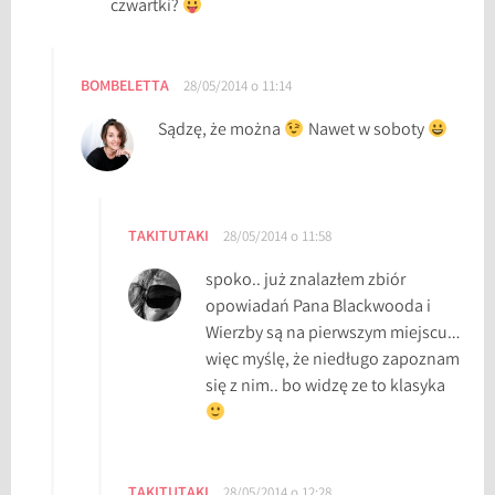
czwartki?
BOMBELETTA
28/05/2014 o 11:14
Sądzę, że można
Nawet w soboty
TAKITUTAKI
28/05/2014 o 11:58
spoko.. już znalazłem zbiór
opowiadań Pana Blackwooda i
Wierzby są na pierwszym miejscu…
więc myślę, że niedługo zapoznam
się z nim.. bo widzę ze to klasyka
TAKITUTAKI
28/05/2014 o 12:28