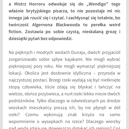
a Mistrz Horroru odwołuje się do „Wendigo” tego
właśnie brytyjskiego pisarza, to nie pozostaje mi nic
innego jak rzucić się i czytać. I zachłysnąć się totalnie, bo
twórczość Algernona Blackwooda to perełka weird
fiction. Zostawia po sobie czystą, nieskalaną grozę i
dziesiątki pytań bez odpowiedzi.
Na pięknych i modrych wodach Dunaju, dwóch przyjaciół
zorganizowało sobie spływ kajakami. Nie mogli wybrać
piękniejszej pory roku. Nie mogli wymarzyć piękniejszej
lokacji. Okolica jest dosłownie idylliczna – przyroda w
najczystszej postaci. Brzegi rzeki wydają się być nietknięte
stopą człowieka, liście zdają się błyskać i tańczyć na
wietrze, słońce przyświeca, a nurt rzeki lekko niesie dwóch
podróżników. Tylko dlaczego w odwiedzanych po drodze
wioskach mieszkańcy proszą ich, by nie płynęli w dół
rzeki? Czemu wykonują znak krzyża na samo
wspomnienie o wysepkach na rzece? Dlaczego wierzby
nad wodą zdają się złowieszczo dotykać ich ramion? Coś