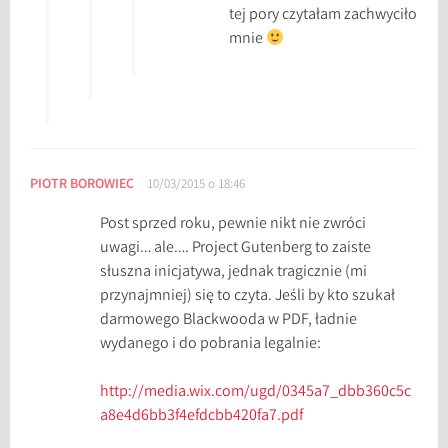
tej pory czytałam zachwyciło
mnie
PIOTR BOROWIEC
10/03/2015 o 18:46
Post sprzed roku, pewnie nikt nie zwróci
uwagi… ale…. Project Gutenberg to zaiste
słuszna inicjatywa, jednak tragicznie (mi
przynajmniej) się to czyta. Jeśli by kto szukał
darmowego Blackwooda w PDF, ładnie
wydanego i do pobrania legalnie:
http://media.wix.com/ugd/0345a7_dbb360c5c
a8e4d6bb3f4efdcbb420fa7.pdf