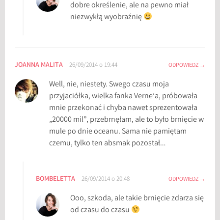
dobre określenie, ale na pewno miał
niezwykłą wyobraźnię
JOANNA MALITA
26/09/2014 o 19:44
ODPOWIEDZ
Well, nie, niestety. Swego czasu moja
przyjaciółka, wielka fanka Verne’a, próbowała
mnie przekonać i chyba nawet sprezentowała
„20000 mil”, przebrnęłam, ale to było brnięcie w
mule po dnie oceanu. Sama nie pamiętam
czemu, tylko ten absmak pozostał…
BOMBELETTA
26/09/2014 o 20:48
ODPOWIEDZ
Ooo, szkoda, ale takie brnięcie zdarza się
od czasu do czasu