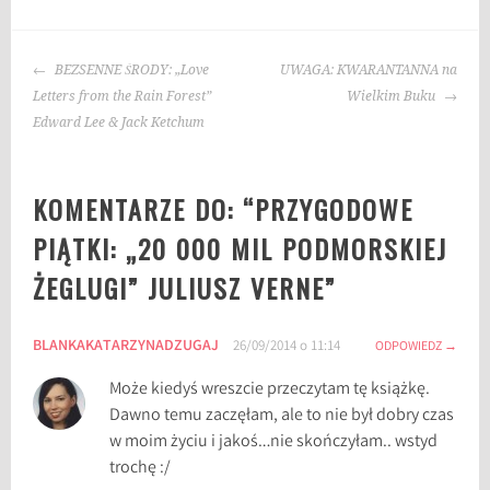
a
g
NAWIGACJA
i
BEZSENNE ŚRODY: „Love
UWAGA: KWARANTANNA na
WPISU
:
Letters from the Rain Forest”
Wielkim Buku
"
Edward Lee & Jack Ketchum
2
0
KOMENTARZE DO: “
PRZYGODOWE
0
0
PIĄTKI: „20 000 MIL PODMORSKIEJ
0
ŻEGLUGI” JULIUSZ VERNE
”
m
i
l
BLANKAKATARZYNADZUGAJ
26/09/2014 o 11:14
ODPOWIEDZ
p
o
Może kiedyś wreszcie przeczytam tę książkę.
d
Dawno temu zaczęłam, ale to nie był dobry czas
m
w moim życiu i jakoś…nie skończyłam.. wstyd
o
trochę :/
r