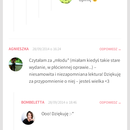
opinię
AGNIESZKA
28/09/2014 o 16:24
ODPOWIEDZ
Czytałam za „młodu” (miałam kiedyś takie stare
wydanie, w płóciennej oprawie…) –
niesamowita i niezapomniana lektura! Dziękuję
za przypomnienie o niej – jesteś wielka <3
BOMBELETTA
28/09/2014 o 18:46
ODPOWIEDZ
Ooo! Dziękuję :-*