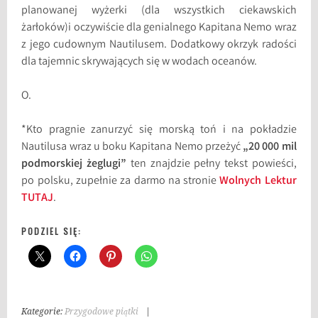
planowanej wyżerki (dla wszystkich ciekawskich
żarłoków)i oczywiście dla genialnego Kapitana Nemo wraz
z jego cudownym Nautilusem. Dodatkowy okrzyk radości
dla tajemnic skrywających się w wodach oceanów.
O.
*Kto pragnie zanurzyć się morską toń i na pokładzie
Nautilusa wraz u boku Kapitana Nemo przeżyć
„20 000 mil
podmorskiej żeglugi”
ten znajdzie pełny tekst powieści,
po polsku, zupełnie za darmo na stronie
Wolnych Lektur
TUTAJ
.
PODZIEL SIĘ:
Kategorie:
Przygodowe piątki
|
T