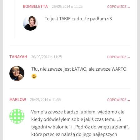
u
BOMBELETTA
26/09/2014 o 11:25
ODPOWIEDZ
s
z
To jest TAKIE cudo, że padłam <3
V
e
r
n
e
TANAYAH
26/09/2014 o 11:25
ODPOWIEDZ
,
Tfu, nie zawsze jest ŁATWO, ale zawsze WARTO
K
a
p
i
MARLOW
26/09/2014 o 11:35
t
ODPOWIEDZ
a
Verne’a zawsze bardzo lubiłem, wiadomo ale
n
kiedy odświeżyłem sobie jakiś czas temu „5
N
tygodni w balonie” i „Podróż do wnętrza ziemi”,
e
które przecież należą do jego najlepszych
m