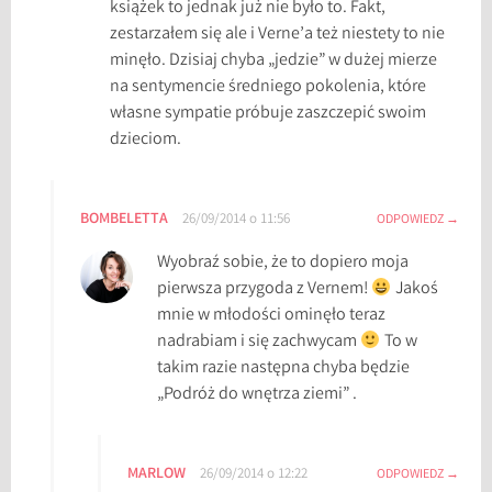
książek to jednak już nie było to. Fakt,
o
zestarzałem się ale i Verne’a też niestety to nie
,
minęło. Dzisiaj chyba „jedzie” w dużej mierze
N
na sentymencie średniego pokolenia, które
a
własne sympatie próbuje zaszczepić swoim
u
dzieciom.
t
i
l
BOMBELETTA
26/09/2014 o 11:56
ODPOWIEDZ
u
s
Wyobraź sobie, że to dopiero moja
pierwsza przygoda z Vernem!
Jakoś
mnie w młodości ominęło teraz
nadrabiam i się zachwycam
To w
takim razie następna chyba będzie
„Podróż do wnętrza ziemi” .
MARLOW
26/09/2014 o 12:22
ODPOWIEDZ