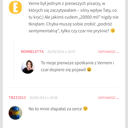
Verne był jednym z pierwszych pisarzy, w
których się zaczytywałam – silny wpływ Taty, co
tu kryć;) Ale jakimś cudem „20000 mil” nigdy nie
tknęłam. Chyba muszę sobie zrobić „podróż
sentymentalną”, tylko czy czar nie pryśnie?
BOMBELETTA
26/09/2014 o 20:47
ODPOWIEDZ
To moje pierwsze spotkanie z Vernem i
czar dopiero się pojawił
TBZZ2013
26/09/2014 o 20:56
ODPOWIEDZ
No to mnie złapałaś za serce