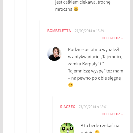
jest całkiem ciekawa, trochę
mroczna
BOMBELETTA
27/09/2014 o 15:39
ODPOWIEDZ
Rodzice ostatnio wynaleźli
w antykwariacie „Tajemnicę
zamku Karpaty” i ”
Tajemniczą wyspę” też mam
– na pewno po obie sięgnę
SIACZEX
27/09/2014 o 18:01
ODPOWIEDZ
A to będę czekać na