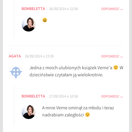
BOMBELETTA
26/09/2014 o 22:56
ODPOWIEDZ
AGATA
26/09/2014 o 23:39
ODPOWIEDZ
Jedna z moich ulubionych książek Verne’a
W
dzieciństwie czytałam ją wielokrotnie.
BOMBELETTA
27/09/2014 o 10:58
ODPOWIEDZ
A mnie Verne ominął za młodu i teraz
nadrabiam zaległości