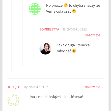
No proszę
to chyba znaczy, że
Verne cofa czas
BOMBELETTA
26/09/2014 o 12:32
ODPOWIEDZ
Taka druga literacka
młodość
JOLY_FH
26/09/2014 o 11:37
ODPOWIEDZ
Jedna z moich książek dzieciństwa!