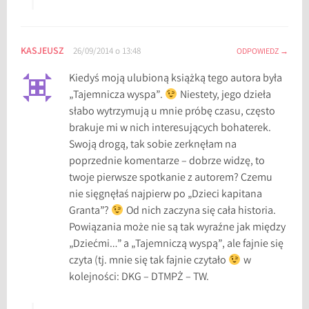
KASJEUSZ
26/09/2014 o 13:48
ODPOWIEDZ
Kiedyś moją ulubioną książką tego autora była
„Tajemnicza wyspa”.
Niestety, jego dzieła
słabo wytrzymują u mnie próbę czasu, często
brakuje mi w nich interesujących bohaterek.
Swoją drogą, tak sobie zerknęłam na
poprzednie komentarze – dobrze widzę, to
twoje pierwsze spotkanie z autorem? Czemu
nie sięgnęłaś najpierw po „Dzieci kapitana
Granta”?
Od nich zaczyna się cała historia.
Powiązania może nie są tak wyraźne jak między
„Dziećmi…” a „Tajemniczą wyspą”, ale fajnie się
czyta (tj. mnie się tak fajnie czytało
w
kolejności: DKG – DTMPŻ – TW.