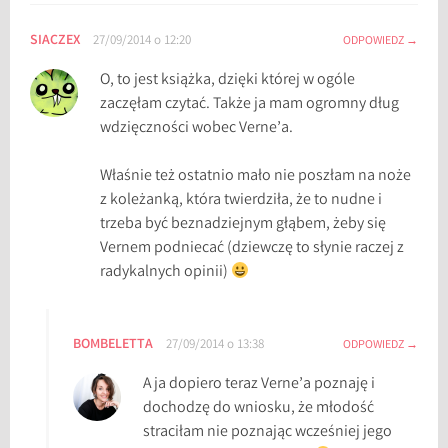
SIACZEX
27/09/2014 o 12:20
ODPOWIEDZ
O, to jest książka, dzięki której w ogóle
zaczęłam czytać. Także ja mam ogromny dług
wdzięczności wobec Verne’a.
Właśnie też ostatnio mało nie poszłam na noże
z koleżanką, która twierdziła, że to nudne i
trzeba być beznadziejnym głąbem, żeby się
Vernem podniecać (dziewczę to słynie raczej z
radykalnych opinii)
BOMBELETTA
27/09/2014 o 13:38
ODPOWIEDZ
A ja dopiero teraz Verne’a poznaję i
dochodzę do wniosku, że młodość
straciłam nie poznając wcześniej jego