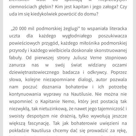
ciemnościach głębin? Kim jest kapitan i jego załoga? Czy
uda im się kiedykolwiek powrócić do domu?
„20 000 mil podmorskiej żeglugi” to wspaniała literacka
uczta dla każdego wygłodniałego poszukiwacza
powieściowych przygód, każdego miłośnika podmorskiej
przyrody i każdego wielbiciela doskonale skonstruowanej
fabuły. Od pierwszej strony Juliusz Verne stopniowo
zanurza nas w swój świat widziany oczami
dziewiętnastowiecznego badacza i odkrywcy. Poprzez
słowa, kolejne niezapomniane dialogi, autor pozwala
nam poczuć doznania bohaterów i ich potrzebę
kontynuowania wyprawy na Nautilusie. Nie można nie
wspomnieć o Kapitanie Nemo, który jest postacią tak
niezwykłą, tak nietuzinkową, że nawet jego tajemniczość i
swoisty despotyzm nie drażnią, tylko wywołują jeszcze
większą fascynację. Tak jak bohaterowie uwięzieni na
pokładzie Nautilusa chcemy dać się prowadzić za rękę,