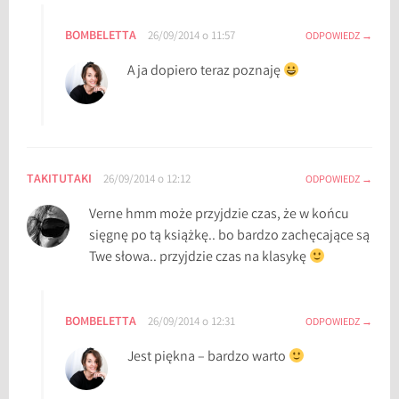
BOMBELETTA
26/09/2014 o 11:57
ODPOWIEDZ
A ja dopiero teraz poznaję
TAKITUTAKI
26/09/2014 o 12:12
ODPOWIEDZ
Verne hmm może przyjdzie czas, że w końcu
sięgnę po tą książkę.. bo bardzo zachęcające są
Twe słowa.. przyjdzie czas na klasykę
BOMBELETTA
26/09/2014 o 12:31
ODPOWIEDZ
Jest piękna – bardzo warto