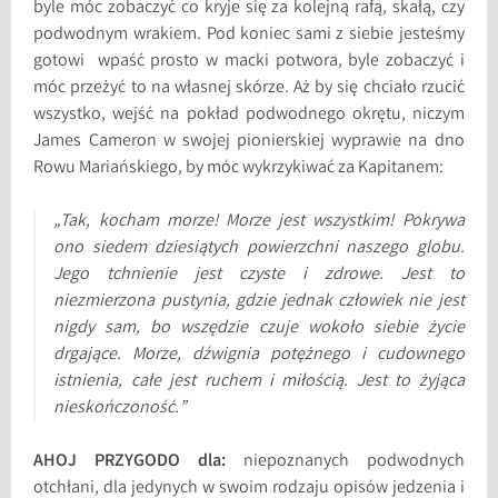
byle móc zobaczyć co kryje się za kolejną rafą, skałą, czy
podwodnym wrakiem. Pod koniec sami z siebie jesteśmy
gotowi wpaść prosto w macki potwora, byle zobaczyć i
móc przeżyć to na własnej skórze. Aż by się chciało rzucić
wszystko, wejść na pokład podwodnego okrętu, niczym
James Cameron w swojej pionierskiej wyprawie na dno
Rowu Mariańskiego, by móc wykrzykiwać za Kapitanem:
„Tak, kocham morze! Morze jest wszystkim! Pokrywa
ono siedem dziesiątych powierzchni naszego globu.
Jego tchnienie jest czyste i zdrowe. Jest to
niezmierzona pustynia, gdzie jednak człowiek nie jest
nigdy sam, bo wszędzie czuje wokoło siebie życie
drgające. Morze, dźwignia potężnego i cudownego
istnienia, całe jest ruchem i miłością. Jest to żyjąca
nieskończoność.”
AHOJ PRZYGODO dla:
niepoznanych podwodnych
otchłani, dla jedynych w swoim rodzaju opisów jedzenia i