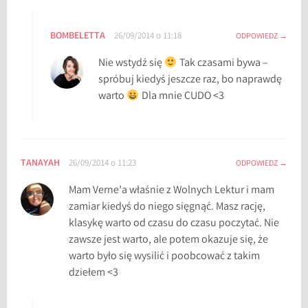
s
k
BOMBELETTA
26/09/2014 o 11:18
ODPOWIEDZ
i
Nie wstydź się
Tak czasami bywa –
e
spróbuj kiedyś jeszcze raz, bo naprawdę
j
warto
Dla mnie CUDO <3
ż
e
g
l
TANAYAH
26/09/2014 o 11:23
ODPOWIEDZ
u
g
Mam Verne’a właśnie z Wolnych Lektur i mam
i
zamiar kiedyś do niego sięgnąć. Masz rację,
"
klasykę warto od czasu do czasu poczytać. Nie
,
zawsze jest warto, ale potem okazuje się, że
J
warto było się wysilić i poobcować z takim
u
dziełem <3
l
i