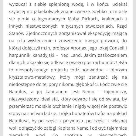
wyrzucał z siebie spienioną wodę, i w końcu uciekał
szybciej niż jakiekolwiek znane zwierzę. Szybko rozniosły
się plotki o legendarnych Moby Dickach, krakenach i
innych niestworzonych mitycznych stworzeniach. Rząd
Stanów Zjednoczonych zorganizował ekspedycję mającą
na celu wyśledzenie i zniszczenie owego potwora, do
której dołączyli m.in. profesor Arronax, jego lokaj Conseil i
harpunnik kanadyjski – Ned Land. Jakim zaskoczeniem
dla nich okazało się odkrycie owego postrachu mórz! Była
to niespotykanego projektu łódź podwodna – olbrzym
kryształowo-metalowy, który mógł zanurzać się na
niedostępne do tej pory nikomu głębokości. Łódź zwie się
Nautilus, a jej kapitanem jest Nemo – tajemniczy,
niezwyciężony idealista, który odwrócił się od świata, by
przemierzać morskie otchłanie i nigdy więcej nie postawić
stopy na suchym lądzie. Trójka bohaterów trafia na pokład
Nautilusa, by po części z przymusu, po części z własnej
woli dołączyć do załogi Kapitana Nemo i odkryć tajemnice
ziemskich wód. Co spotkają w nieprzebytych