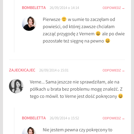
BOMBELETTA
26/09/2014 o 14:14
ODPOWIEDZ
Pierwsze
w sumie to zaczęłam od
powieści, od której zawsze chciałam
zacząć przygodę z Vernem
ale po dwie
pozostałe też sięgnę na pewno
ZAJECKICAJEC
26/09/2014 o 15:01
ODPOWIEDZ
Verne… Sama jeszcze nie sprawdziłam, ale na
półkach u brata bez problemu mogę znaleźć. Z
tego co mówił. to Verne jest dość pokręcony
BOMBELETTA
26/09/2014 o 15:52
ODPOWIEDZ
Nie jestem pewna czy pokręcony to