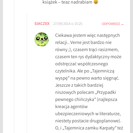
książek – teaz nadrabiam
SIACZEX
27/09/2014 o 15:25
ODPOWIEDZ
Ciekawa jestem więc następnych
relacji.. Verne jest bardzo nie
równy ;), czasem trąci rasizmem,
czasem ten rys dydaktyczny może
odstręczać współczesnego
czytelnika. Ale po „Tajemniczą
wyspę” na pewno warto sięgnąć.
Jeszcze z takich bardziej
niszowych polecam „Przypadki
pewnego chińczyka” (najlepsza
kreacja agentów
ubezpieczeniowych w literaturze,
niestety postacie drugoplanowe).
O, i „Tajemnica zamku Karpaty” też