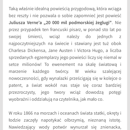
Taką właśnie idealną powieścią przygodową, która wciąga
bez reszty i nie pozwala o sobie zapomnieć jest powieść
Juliusza Verne’a
„20 000 mil podmorskiej żeglugi”
. Nie
przez przypadek ten francuski pisarz, w ponad sto lat po
swojej śmierci, wciąż należy do jednych z
najpoczytniejszych na świecie i stawiany jest tuż obok
Charlesa Dickensa, Jane Austen i Victora Hugo, a liczba
sprzedanych egzemplarzy jego powieści liczy się niemal w
setce milionów! To ewenement na skalę światową i
marzenie każdego twórcy. W wieku szalejącej
nowoczesności, gdy wynalazki prześcigają się w kolejce o
patent, a świat wokół nas staje się coraz bardziej
przezroczysty, jego twory wciąż dowodzą potęgi
wyobraźni i oddziałują na czytelnika, jak mało co.
W roku 1866 na morzach i oceanach świata statki, okręty i
łodzie zaczęły napotykać olbrzymią, nieznaną istotę.
Nawiedzający wody potwór wynurzał się znienacka,