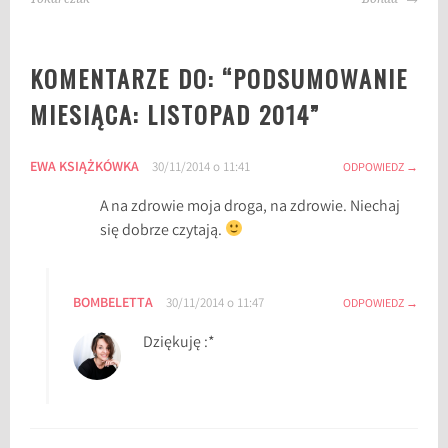
KOMENTARZE DO: “
PODSUMOWANIE
MIESIĄCA: LISTOPAD 2014
”
EWA KSIĄŻKÓWKA
30/11/2014 o 11:41
ODPOWIEDZ
A na zdrowie moja droga, na zdrowie. Niechaj
się dobrze czytają.
BOMBELETTA
30/11/2014 o 11:47
ODPOWIEDZ
Dziękuję :*