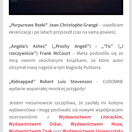
„Purpurowe Rzeki” Jean-Christophe Grang
é
– uwielbiam
ekranizację i po latach przyszedł czas na samą powieść.
„Angela’s Ashes” („Prochy Angeli”)
i
„’Tis” („I
rzeczywiście”) Frank McCourt
– Marta podzieliła się ze
mną swoimi ukochanymi książkami, za które autor
otrzymał masę nagród w tym Nagrodę Pulitzera.
„Kidnapped” Robert Luis Stevenson
– CUDOWNE
wydanie wspaniałej morskiej przygody!
Jestem niesamowicie szczęśliwa, że zaufały mi kolejne
wydawnictwa i mogę pochwalić się nowymi współpracami
recenzenckimi z
Wydawnictwem Literackim
,
Wydawnictwem Oskar
,
Wydawnictwem Muza
,
Wydawnictwem Znak
oraz
Wydawnictwem Uniwersytetu