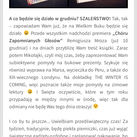
A co będzie się działo w grudniu? SZALEŃSTWO!
Tak, tak
– zapowiadam Wam już, że na Wielkim Buku będzie się
działo
Przede wszystkim nadchodzi premiera
„Chóru
Zapomnianych Głosów”
Remigiusza Mroza (już 10
grudnia!) i na dniach przybliżę Wam treść książki. Zaraz
potem Mikołajki, czyli mój czas, żeby zaprezentować Wam
subiektywne pomysły na bukowe prezenty. Szykuje się
również wyprawa na Marsa, wycieczka do Peru, a także do
XIX-wiecznego Londynu. Na dokładkę THE WINTER IS
COMING, więc poznacie także moje pomysły na zimowe
lektury
I Święta oczywiście, które w tym roku
przypadają w między innymi w środę, więc tak dla
odmiany nie będę Was tego dnia straszyć
I co by tu jeszcze… Uwielbiam przedświąteczny czas! Za
tydzień, tradycyjnie, będę piekła pierniczki, czas już wyjąć
świąteczne gadżety ozdobne i zaplanować pakowanie, bo