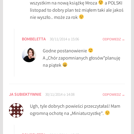
wszystkim na nową książkę Mroza
a POLSKI
listopad to dobry plan też miąłem taki ale jakoś
nie wyszło.. może za rok
BOMBELETTA
30/11/2014 o 15:06
ODPOWIEDZ
Godne postanowienie
A „Chór zapomnianych głosów”planuję
na piątek
JA SUBIEKTYWNIE
30/11/2014 o 14:08
ODPOWIEDZ
Ugh, tyle dobrych powieści przeczytałaś! Mam
ogromną ochotę na „Miniaturzystkę”.