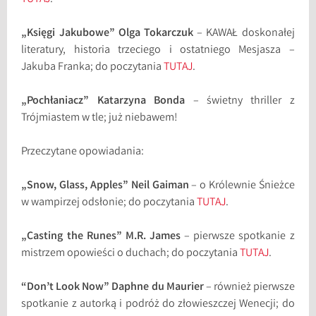
„Księgi Jakubowe” Olga Tokarczuk
– KAWAŁ doskonałej
literatury, historia trzeciego i ostatniego Mesjasza –
Jakuba Franka; do poczytania
TUTAJ
.
„Pochłaniacz” Katarzyna Bonda
– świetny thriller z
Trójmiastem w tle; już niebawem!
Przeczytane opowiadania:
„Snow, Glass, Apples” Neil Gaiman
– o Królewnie Śnieżce
w wampirzej odsłonie; do poczytania
TUTAJ
.
„Casting the Runes” M.R. James
– pierwsze spotkanie z
mistrzem opowieści o duchach; do poczytania
TUTAJ
.
“Don’t Look Now” Daphne du
Maurier
– również pierwsze
spotkanie z autorką i podróż do złowieszczej Wenecji; do