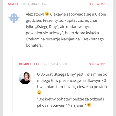
AGATA
30/11/2014 o 11:49
ODPOWIEDZ
Ależ stosy!
Ciekawie zapowiada się u Ciebie
grudzień. Prezenty też kupiłaś zacne, znam
tylko „Księgę Diny”, ale obdarowany/a
powinien się ucieszyć, bo to dobra książka.
Czekam na recenzję Marsjanina i Dyskretnego
bohatera.
BOMBELETTA
30/11/2014 o 12:05
ODPOWIEDZ
O! Akurat „Księga Diny” jest… dla mnie od
mojego G. w prezencie gwiazdkowym <3
Uwielbiam film i już się cieszę na powieść
"Dyskretny bohater" będzie za tydzień i
jakoś niebawem "Marsjanin"