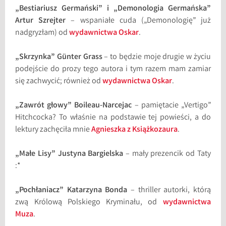
„Bestiariusz Germański” i „Demonologia Germańska”
Artur Szrejter
– wspaniałe cuda („Demonologię” już
nadgryzłam) od
wydawnictwa Oskar
.
„Skrzynka” G
ü
nter Grass
– to będzie moje drugie w życiu
podejście do prozy tego autora i tym razem mam zamiar
się zachwycić; również od
wydawnictwa Oskar
.
„Zawrót głowy” Boileau-Narcejac
– pamiętacie „Vertigo”
Hitchcocka? To właśnie na podstawie tej powieści, a do
lektury zachęciła mnie
Agnieszka z Książkozaura
.
„Małe Lisy” Justyna Bargielska
– mały prezencik od Taty
:*
„Pochłaniacz” Katarzyna Bonda
– thriller autorki, którą
zwą Królową Polskiego Kryminału, od
wydawnictwa
Muza
.