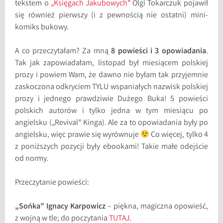
tekstem o
„Księgach Jakubowych”
Olgi Tokarczuk pojawił
się również pierwszy (i z pewnością nie ostatni) mini-
komiks bukowy.
A co przeczytałam? Za mną
8 powieści i 3 opowiadania
.
Tak jak zapowiadałam, listopad był miesiącem polskiej
prozy i powiem Wam, że dawno nie byłam tak przyjemnie
zaskoczona odkryciem TYLU wspaniałych nazwisk polskiej
prozy i jednego prawdziwie Dużego Buka! 5 powieści
polskich autorów i tylko jedna w tym miesiącu po
angielsku („Revival” Kinga). Ale za to opowiadania były po
angielsku, więc prawie się wyrównuje
Co więcej, tylko 4
z poniższych pozycji były ebookami! Takie małe odejście
od normy.
Przeczytanie powieści:
„Sońka” Ignacy Karpowicz
– piękna, magiczna opowieść,
z wojną w tle; do poczytania
TUTAJ
.