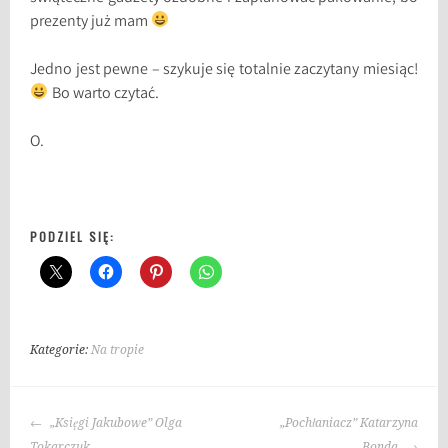
prezenty już mam
Jedno jest pewne – szykuje się totalnie zaczytany miesiąc!
Bo warto czytać.
O.
PODZIEL SIĘ:
Kategorie:
Na tropie
NAWIGACJA
„Księgi Jakubowe” Olga
„Pochłaniacz” Katarzyna
WPISU
Tokarczuk
Bonda