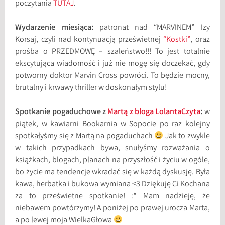
poczytania
TUTAJ
.
Wydarzenie miesiąca:
patronat nad “MARVINEM” Izy
Korsaj, czyli nad kontynuacją prześwietnej
“Kostki”
, oraz
prośba o PRZEDMOWĘ – szaleństwo!!! To jest totalnie
ekscytująca wiadomość i już nie mogę się doczekać, gdy
potworny doktor Marvin Cross powróci. To będzie mocny,
brutalny i krwawy thriller w doskonałym stylu!
Spotkanie pogaduchowe z
Martą
z bloga LolantaCzyta
:
w
piątek, w kawiarni Bookarnia w Sopocie po raz kolejny
spotkałyśmy się z Martą na pogaduchach
Jak to zwykle
w takich przypadkach bywa, snułyśmy rozważania o
książkach, blogach, planach na przyszłość i życiu w ogóle,
bo życie ma tendencje wkradać się w każdą dyskusję. Była
kawa, herbatka i bukowa wymiana <3 Dziękuję Ci Kochana
za to prześwietne spotkanie! :* Mam nadzieję, że
niebawem powtórzymy! A poniżej po prawej urocza Marta,
a po lewej moja WielkaGłowa