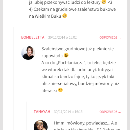
ja lubię przekonywać ludzi do lektury
<3
4) Czekam na grudniowe szaleństwo bukowe
na Wielkim Buku
BOMBELETTA
30/11/2014 o 15:02
ODPOWIEDZ
Szaleństwo grudniowe już pięknie się
zapowiada
A co do „Pochłaniacza”, to tekst będzie
we wtorek (tak dla odmiany). Intryga i
klimat są bardzo fajne, tylko język taki
ulicznie-serialowy, bardziej mówiony niż
literacki
TANAYAH
30/11/2014 o 16:15
ODPOWIEDZ
Hmm, mówiony, powiadasz… Ale