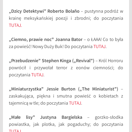
„Dzicy Detektywi” Roberto Bola
ñ
o
– pustynna podróż w
krainę meksykańskiej poezji i zbrodni; do poczytania
TUTAJ.
„Ciemno, prawie noc” Joanna Bator
– o ŁAAA! Co to była
za powieść! Nowy Duży Buk! Do poczytania
TUTAJ
.
„Przebudzenie” Stephen Kinga („Revival”)
– Król Horroru
powrócił i przywołał terror z eonów ciemności; do
poczytania
TUTAJ
.
„Miniaturzystka” Jessie Burton („The Miniaturist”)
–
zaskakująca, piękna i smutna powieść o kobietach z
tajemnicą w tle; do poczytania
TUTAJ
.
„Małe lisy” Justyna Bargielska
– gorzko-słodka
powiastka, jak plotka, jak pogaduchy; do poczytania
TUTAJ
.