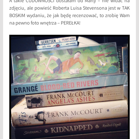
A takie CUDOWNOŚCI dostałam od Marty – nie widać na
zdjęciu, ale powieść Roberta Luisa Stevensona jest w TAK
BOSKIM wydaniu, że jak będę recenzować, to zrobię Wam
na pewno foto wnętrza – PEREŁKA!