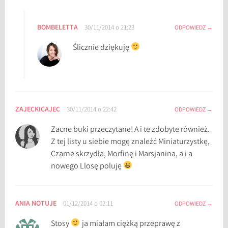
BOMBELETTA
30/11/2014 o 21:23
ODPOWIEDZ
Ślicznie dziękuję
ZAJECKICAJEC
30/11/2014 o 22:42
ODPOWIEDZ
Zacne buki przeczytane! A i te zdobyte również.
Z tej listy u siebie mogę znaleźć Miniaturzystkę,
Czarne skrzydła, Morfinę i Marsjanina, a i a
nowego Llosę poluję
ANIA NOTUJE
01/12/2014 o 02:11
ODPOWIEDZ
Stosy
ja miałam ciężką przeprawę z