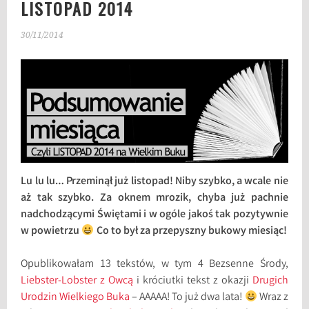
LISTOPAD 2014
30/11/2014
Lu lu lu… Przeminął już listopad! Niby szybko, a wcale nie
aż tak szybko. Za oknem mrozik, chyba już pachnie
nadchodzącymi Świętami i w ogóle jakoś tak pozytywnie
w powietrzu
Co to był za przepyszny bukowy miesiąc!
Opublikowałam 13 tekstów, w tym 4 Bezsenne Środy,
Liebster-Lobster z Owcą
i króciutki tekst z okazji
Drugich
Urodzin Wielkiego Buka
– AAAAA! To już dwa lata!
Wraz z