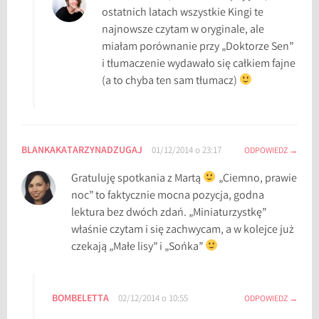
ostatnich latach wszystkie Kingi te
najnowsze czytam w oryginale, ale
miałam porównanie przy „Doktorze Sen”
i tłumaczenie wydawało się całkiem fajne
(a to chyba ten sam tłumacz)
BLANKAKATARZYNADZUGAJ
01/12/2014 o 23:17
ODPOWIEDZ
Gratuluję spotkania z Martą
„Ciemno, prawie
noc” to faktycznie mocna pozycja, godna
lektura bez dwóch zdań. „Miniaturzystkę”
właśnie czytam i się zachwycam, a w kolejce już
czekają „Małe lisy” i „Sońka”
BOMBELETTA
02/12/2014 o 10:55
ODPOWIEDZ