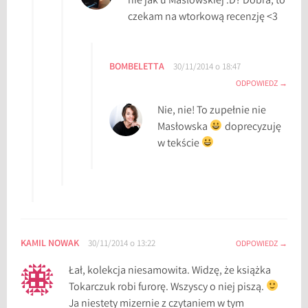
nie jak u Masłowskiej :D? Dobra, to
czekam na wtorkową recenzję <3
BOMBELETTA
30/11/2014 o 18:47
ODPOWIEDZ
Nie, nie! To zupełnie nie
Masłowska
doprecyzuję
w tekście
KAMIL NOWAK
30/11/2014 o 13:22
ODPOWIEDZ
Łał, kolekcja niesamowita. Widzę, że książka
Tokarczuk robi furorę. Wszyscy o niej piszą.
Ja niestety mizernie z czytaniem w tym