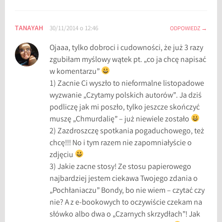
TANAYAH
30/11/2014 o 12:46
ODPOWIEDZ
Ojaaa, tylko dobroci i cudowności, że już 3 razy
zgubiłam myślowy wątek pt. „co ja chcę napisać
w komentarzu”
1) Zacnie Ci wyszło to nieformalne listopadowe
wyzwanie „Czytamy polskich autorów”. Ja dziś
podliczę jak mi poszło, tylko jeszcze skończyć
muszę „Chmurdalię” – już niewiele zostało
2) Zazdroszczę spotkania pogaduchowego, też
chcę!!! No i tym razem nie zapomniałyście o
zdjęciu
3) Jakie zacne stosy! Ze stosu papierowego
najbardziej jestem ciekawa Twojego zdania o
„Pochłaniaczu” Bondy, bo nie wiem – czytać czy
nie? A z e-bookowych to oczywiście czekam na
słówko albo dwa o „Czarnych skrzydłach”! Jak