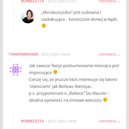
BOMBELETTA
30/11/2014 o 15:07
ODPOWIEDZ
„Miniaturzystka” jest cudowna i
zaskakująca – koniecznie dorwij w łapki
TOMMYKNOCKER
30/11/2014 o 16:49
ODPOWIEDZ
Jak zawsze Twoje podsumowanie miesiąca jest
imponujące
Cieszę się, że jeszcze ktoś interesuje się takimi
'starociami’ jak Boileau-Narcejac.
p.s. przypominam o „Rebece” Du Maurier –
idealna opowieść na zimowe wieczory
BOMBELETTA
30/11/2014 o 18:48
ODPOWIEDZ