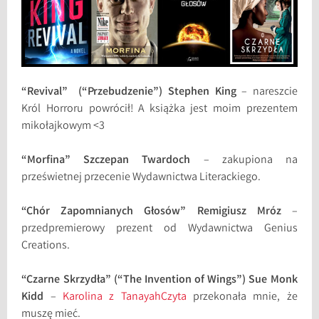
“Revival” (“Przebudzenie”) Stephen King
– nareszcie
Król Horroru powrócił! A książka jest moim prezentem
mikołajkowym <3
“Morfina” Szczepan Twardoch
– zakupiona na
prześwietnej przecenie Wydawnictwa Literackiego.
“Chór Zapomnianych Głosów” Remigiusz Mróz
–
przedpremierowy prezent od Wydawnictwa Genius
Creations.
“Czarne Skrzydła” (“The Invention of Wings”) Sue Monk
Kidd
–
Karolina z TanayahCzyta
przekonała mnie, że
muszę mieć.