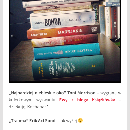
„Najbardziej niebieskie oko” Toni Morrison
– wygrana w
kuferkowym wyzwaniu
Ewy z bloga Książkówka
–
dziękuję, Kochana :*
„Trauma” Erik Axl Sund
– jak wyżej