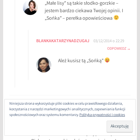
„Małe lisy” są takie słodko-gorzkie –
jestem bardzo ciekawa Twojej opinii. I
„Sońka” – perełka opowieściowa
BLANKAKATARZYNADZUGAJ
03/12/2014 o 22:29
ODPOWIEDZ
Ależ kusisz tą „Sońką”
Niniejsza strona wykorzystuje pliki cookies w celu prawidłowego działania,
LOLANTA
02/12/2014 o 12:53
ODPOWIEDZ
korzystania z narzędzi marketingowych i analitycznych, zapewniania funkcji
społecznościowych oraz systemu komentarzy.
Polityka prywatności i cookies
Cos ty sobie ubzdurała z ta wielka głową?
Spotkanie do powtórzenia, ale to to już chyba
oczywiste
I również dziękuję za książki.