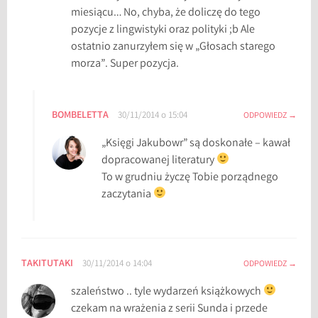
miesiącu… No, chyba, że doliczę do tego
pozycje z lingwistyki oraz polityki ;b Ale
ostatnio zanurzyłem się w „Głosach starego
morza”. Super pozycja.
BOMBELETTA
30/11/2014 o 15:04
ODPOWIEDZ
„Księgi Jakubowr” są doskonałe – kawał
dopracowanej literatury
To w grudniu życzę Tobie porządnego
zaczytania
TAKITUTAKI
30/11/2014 o 14:04
ODPOWIEDZ
szaleństwo .. tyle wydarzeń książkowych
czekam na wrażenia z serii Sunda i przede