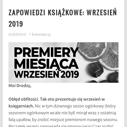
ZAPOWIEDZI KSIĄŻKOWE: WRZESIEŃ
2019
02/09/2019
7 komentarzy
Moi Drodzy,
Obłęd obfitości. Tak oto prezentuje się wrzesień w
księgarniach.
Nic w tym dziwnego sezon ogórkowy (który
sezonem ogórkowym wcale nie był) minął wraz z ostatnią
falą upałów, by zrobić miejsce premierom nowego sezonu.
Początek jesieni zapowiada się imponująco! Czas rozbić