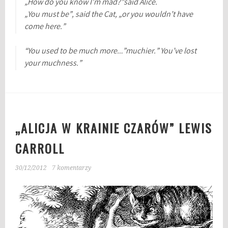
„How do you know I’m mad?”said Alice.
„You must be”, said the Cat, „or you wouldn’t have
come here.”
“You used to be much more…”muchier.” You’ve lost
your muchness.”
„ALICJA W KRAINIE CZARÓW” LEWIS
CARROLL
30/12/2012
7 komentarzy