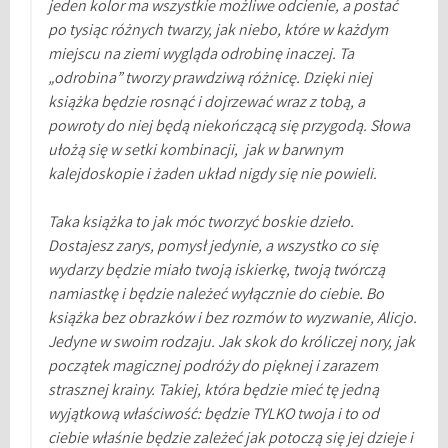
jeden kolor ma wszystkie możliwe odcienie, a postać
po tysiąc różnych twarzy, jak niebo, które w każdym
miejscu na ziemi wygląda odrobinę inaczej. Ta
„odrobina” tworzy prawdziwą różnicę. Dzięki niej
książka będzie rosnąć i dojrzewać wraz z tobą, a
powroty do niej będą niekończącą się przygodą. Słowa
ułożą się w setki kombinacji, jak w barwnym
kalejdoskopie i żaden układ nigdy się nie powieli.
Taka książka to jak móc tworzyć boskie dzieło.
Dostajesz zarys, pomysł jedynie, a wszystko co się
wydarzy będzie miało twoją iskierkę, twoją twórczą
namiastkę i będzie należeć wyłącznie do ciebie. Bo
książka bez obrazków i bez rozmów to wyzwanie, Alicjo.
Jedyne w swoim rodzaju. Jak skok do króliczej nory, jak
początek magicznej podróży do pięknej i zarazem
strasznej krainy. Takiej, która będzie mieć tę jedną
wyjątkową właściwość: będzie TYLKO twoja i to od
ciebie właśnie będzie zależeć jak potoczą się jej dzieje i