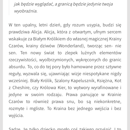
jak będzie wyglądać, a granicą będzie jedynie twoja
wyobraźnia.
W ten upalny, letni dzień, gdy rozum usypia, budzi się
prawdziwa Alicja. Alicja, która z otwartym, ufnym sercem
wskakuje za Białym Królikiem do własnej magicznej Krainy
Czarów, krainy dziwów (Wonderland), tworząc sen- nie
sen. Ten nowy świat to zlepek luźnych elementów
rzeczywistości, wyolbrzymionych, wykręconych do granic
absurdu. To, co do tej pory było hamowane przez sztywne
reguły, wyzwala się, ujawniając wizje niespotykane nigdy
wcześniej. Biały Królik, Szalony Kapelusznik, Księżna, Kot
z Cheshire, czy Królowa Kier, to wytwory wyrafinowane i
jedyne w swoim rodzaju. Prawa panujące w Krainie
Czarów to również prawa snu, bo są niekonkretne,
rozmyte i mgliste. To Kraina bez jednego wejścia i bez
wyjścia.
Sądzę, że tylko dziecko mogło coś takiego przyśnić. I to