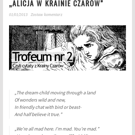
„ALICJA W KRAINIE CZARÓW”
01/01/2013
Zostaw komentarz
„The dream-child moving through a land
Of wonders wild and new,
In friendly chat with bird or beast-
And half believe it true.”
„We’re all mad here. I’m mad. You’re mad.”