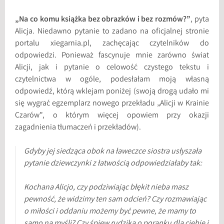
„Na co komu książka bez obrazków i bez rozmów?”
, pyta
Alicja. Niedawno pytanie to zadano na oficjalnej stronie
portalu xiegarnia.pl, zachęcając czytelników do
odpowiedzi. Ponieważ fascynuje mnie zarówno świat
Alicji, jak i pytanie o celowość czystego tekstu i
czytelnictwa w ogóle, podesłałam moją własną
odpowiedź, którą wklejam poniżej (swoją drogą udało mi
się wygrać egzemplarz nowego przekładu „Alicji w Krainie
Czarów”, o którym więcej opowiem przy okazji
zagadnienia tłumaczeń i przekładów).
Gdyby jej siedząca obok na ławeczce siostra usłyszała
pytanie dziewczynki z łatwością odpowiedziałaby tak:
Kochana Alicjo, czy podziwiając błękit nieba masz
pewność, że widzimy ten sam odcień? Czy rozmawiając
o miłości i oddaniu możemy być pewne, że mamy to
samo na myśli? Czy śpiew rudzika o poranku dla ciebie i