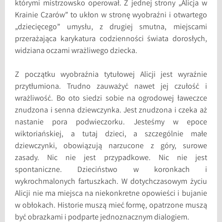
którymi mistrzowsko operował. Z jednej strony „Alicja w
Krainie Czarów” to ukłon w stronę wyobraźni i otwartego
„dziecięcego” umysłu, z drugiej smutna, miejscami
przerażająca karykatura codzienności świata dorosłych,
widziana oczami wrażliwego dziecka.
Z początku wyobraźnia tytułowej Alicji jest wyraźnie
przytłumiona. Trudno zauważyć nawet jej czułość i
wrażliwość. Bo oto siedzi sobie na ogrodowej ławeczce
znudzona i senna dziewczynka. Jest znudzona i czeka aż
nastanie pora podwieczorku. Jesteśmy w epoce
wiktoriańskiej, a tutaj dzieci, a szczególnie małe
dziewczynki, obowiązują narzucone z góry, surowe
zasady. Nic nie jest przypadkowe. Nic nie jest
spontaniczne. Dzieciństwo w koronkach i
wykrochmalonych fartuszkach. W dotychczasowym życiu
Alicji nie ma miejsca na niekonkretne opowieści i bujanie
w obłokach. Historie muszą mieć formę, opatrzone muszą
być obrazkami i podparte jednoznacznym dialogiem.