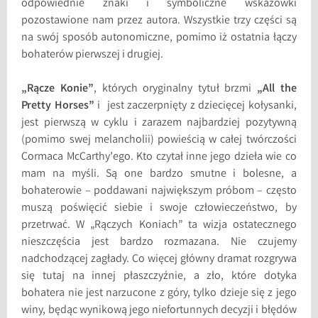
odpowiednie znaki i symboliczne wskazówki
pozostawione nam przez autora. Wszystkie trzy części są
na swój sposób autonomiczne, pomimo iż ostatnia łączy
bohaterów pierwszej i drugiej.
„Rącze Konie”
, których oryginalny tytuł brzmi
„All the
Pretty Horses”
i jest zaczerpnięty z dziecięcej kołysanki,
jest pierwszą w cyklu i zarazem najbardziej pozytywną
(pomimo swej melancholii) powieścią w całej twórczości
Cormaca McCarthy’ego. Kto czytał inne jego dzieła wie co
mam na myśli. Są one bardzo smutne i bolesne, a
bohaterowie – poddawani największym próbom – często
muszą poświęcić siebie i swoje człowieczeństwo, by
przetrwać. W „Rączych Koniach” ta wizja ostatecznego
nieszczęścia jest bardzo rozmazana. Nie czujemy
nadchodzącej zagłady. Co więcej główny dramat rozgrywa
się tutaj na innej płaszczyźnie, a zło, które dotyka
bohatera nie jest narzucone z góry, tylko dzieje się z jego
winy, będąc wynikową jego niefortunnych decyzji i błędów