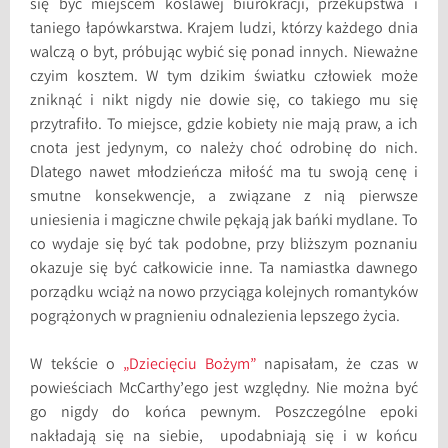
się być miejscem koślawej biurokracji, przekupstwa i
taniego łapówkarstwa. Krajem ludzi, którzy każdego dnia
walczą o byt, próbując wybić się ponad innych. Nieważne
czyim kosztem. W tym dzikim światku człowiek może
zniknąć i nikt nigdy nie dowie się, co takiego mu się
przytrafiło. To miejsce, gdzie kobiety nie mają praw, a ich
cnota jest jedynym, co należy choć odrobinę do nich.
Dlatego nawet młodzieńcza miłość ma tu swoją cenę i
smutne konsekwencje, a związane z nią pierwsze
uniesienia i magiczne chwile pękają jak bańki mydlane. To
co wydaje się być tak podobne, przy bliższym poznaniu
okazuje się być całkowicie inne. Ta namiastka dawnego
porządku wciąż na nowo przyciąga kolejnych romantyków
pogrążonych w pragnieniu odnalezienia lepszego życia.
W tekście o
„Dziecięciu Bożym”
napisałam, że czas w
powieściach McCarthy’ego jest względny. Nie można być
go nigdy do końca pewnym. Poszczególne epoki
nakładają się na siebie, upodabniają się i w końcu