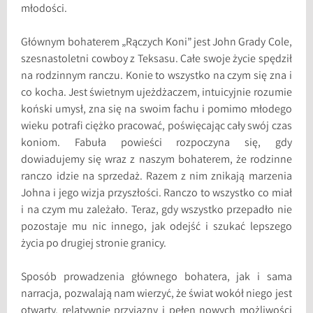
młodości.
Głównym bohaterem „Rączych Koni” jest John Grady Cole,
szesnastoletni cowboy z Teksasu. Całe swoje życie spędził
na rodzinnym ranczu. Konie to wszystko na czym się zna i
co kocha. Jest świetnym ujeżdżaczem, intuicyjnie rozumie
koński umysł, zna się na swoim fachu i pomimo młodego
wieku potrafi ciężko pracować, poświęcając cały swój czas
koniom. Fabuła powieści rozpoczyna się, gdy
dowiadujemy się wraz z naszym bohaterem, że rodzinne
ranczo idzie na sprzedaż. Razem z nim znikają marzenia
Johna i jego wizja przyszłości. Ranczo to wszystko co miał
i na czym mu zależało. Teraz, gdy wszystko przepadło nie
pozostaje mu nic innego, jak odejść i szukać lepszego
życia po drugiej stronie granicy.
Sposób prowadzenia głównego bohatera, jak i sama
narracja, pozwalają nam wierzyć, że świat wokół niego jest
otwarty, relatywnie przyjazny i pełen nowych możliwości