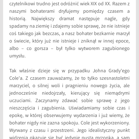
czytelnikowi trudno jest odróżnić wiek XIX od XX. Razem z
naszymi bohaterami dryfujemy pomiędzy czasem a
historią. Największy dramat następuje nagle, gdy
spadamy na ziemię i zdajemy sobie sprawę, że nie istnieje
coś takiego jak bezczas, a nasz bohater bezkarnie marzył
o świecie, który już nie istnieje i zniknął w innej epoce,
albo – co gorsza – był tylko wytworem zagubionego
umysłu.
Tak właśnie dzieje się w przypadku Johna Grady’ego
Cole’a. Z czasem zauważamy, że to tylko szesnastoletni
marzyciel, o silnej woli i pragnieniu nowego życia, ale
jednocześnie niedojrzały, kierujący się niemądrymi
uczuciami. Zaczynamy zdawać sobie sprawę z jego
nieszczęścia i zagubienia. Uświadamiamy sobie czas i
epokę, w której obserwujemy wydarzenia i już wiemy, że
bohater nigdy nie zazna spokoju. Cole jest wykorzeniony.
Wyrwany z czasu i przestrzeni. Jego idealistyczny punkt
widzenia okazuje się być jedynie pustą mrzonką, a sam