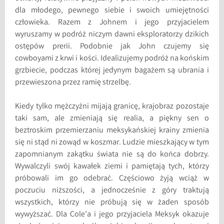
dla młodego, pewnego siebie i swoich umiejętności
człowieka. Razem z Johnem i jego przyjacielem
wyruszamy w podróż niczym dawni eksploratorzy dzikich
ostępów prerii. Podobnie jak John czujemy się
cowboyami z krwi i kości. Idealizujemy podróż na końskim
grzbiecie, podczas której jedynym bagażem są ubrania i
przewieszona przez ramię strzelbę.
Kiedy tylko mężczyźni mijają granicę, krajobraz pozostaje
taki sam, ale zmieniają się realia, a piękny sen o
beztroskim przemierzaniu meksykańskiej krainy zmienia
się ni stąd ni zowąd w koszmar. Ludzie mieszkający w tym
zapomnianym zakątku świata nie są do końca dobrzy.
Wywalczyli swój kawałek ziemi i pamiętają tych, którzy
próbowali im go odebrać. Częściowo żyją wciąż w
poczuciu niższości, a jednocześnie z góry traktują
wszystkich, którzy nie próbują się w żaden sposób
wywyższać. Dla Cole’a i jego przyjaciela Meksyk okazuje