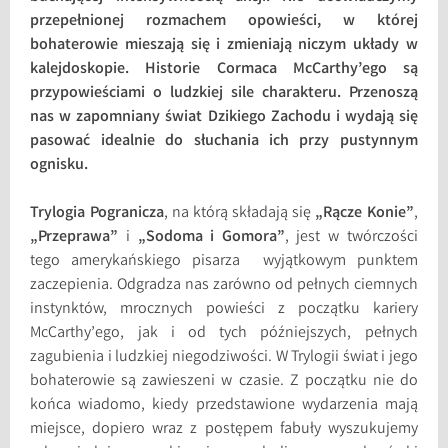
przepełnionej rozmachem opowieści, w której
bohaterowie mieszają się i zmieniają niczym układy w
kalejdoskopie. Historie Cormaca McCarthy’ego są
przypowieściami o ludzkiej sile charakteru. Przenoszą
nas w zapomniany świat Dzikiego Zachodu i wydają się
pasować idealnie do słuchania ich przy pustynnym
ognisku.
Trylogia Pogranicza
, na którą składają się
„Rącze Konie”
,
„Przeprawa”
i
„Sodoma i Gomora”
, jest w twórczości
tego amerykańskiego pisarza wyjątkowym punktem
zaczepienia. Odgradza nas zarówno od pełnych ciemnych
instynktów, mrocznych powieści z początku kariery
McCarthy’ego, jak i od tych późniejszych, pełnych
zagubienia i ludzkiej niegodziwości. W Trylogii świat i jego
bohaterowie są zawieszeni w czasie. Z początku nie do
końca wiadomo, kiedy przedstawione wydarzenia mają
miejsce, dopiero wraz z postępem fabuły wyszukujemy