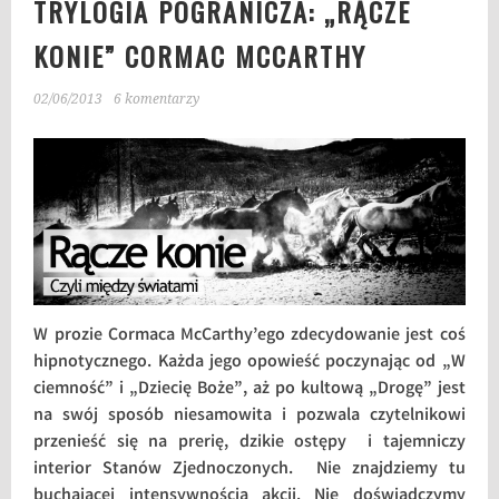
TRYLOGIA POGRANICZA: „RĄCZE
KONIE” CORMAC MCCARTHY
02/06/2013
6 komentarzy
W prozie Cormaca McCarthy’ego zdecydowanie jest coś
hipnotycznego. Każda jego opowieść poczynając od „W
ciemność” i „Dziecię Boże”, aż po kultową „Drogę” jest
na swój sposób niesamowita i pozwala czytelnikowi
przenieść się na prerię, dzikie ostępy i tajemniczy
interior Stanów Zjednoczonych. Nie znajdziemy tu
buchającej intensywnością akcji. Nie doświadczymy