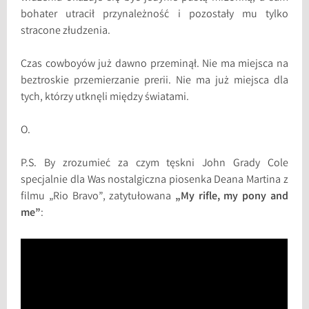
bohater utracił przynależność i pozostały mu tylko
stracone złudzenia.
Czas cowboyów już dawno przeminął. Nie ma miejsca na
beztroskie przemierzanie prerii. Nie ma już miejsca dla
tych, którzy utknęli między światami.
O.
P.S. By zrozumieć za czym tęskni John Grady Cole
specjalnie dla Was nostalgiczna piosenka Deana Martina z
filmu „Rio Bravo”, zatytułowana
„My rifle, my pony and
me”
: