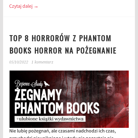
Czytaj dalej
→
TOP 8 HORRORÓW Z PHANTOM
BOOKS HORROR NA POŻEGNANIE
05/10/2022
1 komentarz
Nie lubię pożegnań, ale czasami nadchodzi ich czas,