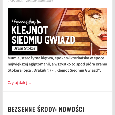
27/07/2022
Zostaw komentarz
Mumie, starożytna klątwa, epoka wiktoriańska w epoce
największej egiptomanii, a wszystko to spod pióra Brama
Stokera (ojca „Drakuli”!) – „Klejnot Siedmiu Gwiazd”.
Czytaj dalej
→
BEZSENNE ŚRODY: NOWOŚCI