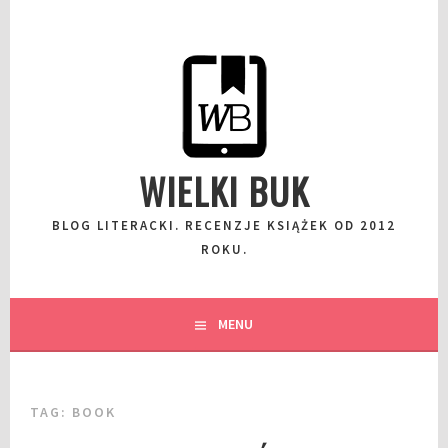
Przeskocz
do
wpisu
WIELKI BUK
BLOG LITERACKI. RECENZJE KSIĄŻEK OD 2012
ROKU.
MENU
TAG:
BOOK