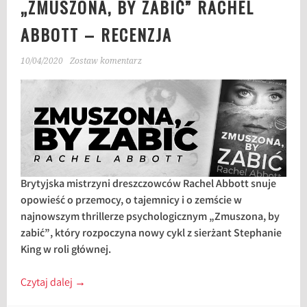
„ZMUSZONA, BY ZABIĆ” RACHEL
ABBOTT – RECENZJA
10/04/2020
Zostaw komentarz
Brytyjska mistrzyni dreszczowców Rachel Abbott snuje
opowieść o przemocy, o tajemnicy i o zemście w
najnowszym thrillerze psychologicznym „Zmuszona, by
zabić”, który rozpoczyna nowy cykl z sierżant Stephanie
King w roli głównej.
Czytaj dalej
→