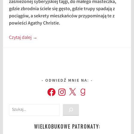
zaśnieżonej syberyjskiej tajgi, do małego miasteczka,
gdzie zbrodnia ściele się gęsto, gdzie trupy spadają z
pociągów, a sekrety mieszkańców przypominają te z
powieści Agathy Christie.
Czytaj dalej
→
ODWIEDŹ MNIE NA:
Facebook
Instagram
X
Goodreads
Szukaj
WIELKOBUKOWE PATRONATY: