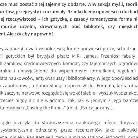
cze musi zostać z tej tajemnicy obdarte. Wiwisekcja myśli, teorii 
retów, przejrzysty i zrozumiały. Rzadko kiedy opowieści o duchac
j rzeczywistości – ich gotycka, z zasady romantyczna forma ni
urów uczelni, drewnianych obić bibliotek, czy miejskich
ni. Ale czy aby na pewno?
zy zapoczątkowali współczesną formę opowieści grozy, schodząc 
ii gotyckich był brytyjski pisarz M.R. James. Przeniósł fabuły 
h zamków, średniowiecznych komnat, czy tajemniczych ogrodów 
uralne i niewyjaśnione do wypełnionymi formułkami, regułami 
ata naukowców, antykwariuszy i bibliotekarzy. W jego opowieściac
a zabobonowi, a dobro stanąć naprzeciw złu. Formuła, którą obra
lnik zaczyna nerwowo rozglądać się wokół siebie i wyszukiwać znakó
rzecież nigdy nic nie wiadomo. Tak, jak w jednym z jego bardzie
ułowanych „Casting the Runes” (dosł. „Rzucając runy”).
rągło przesyła do stowarzyszenia naukowego referat dotycząc
t systematycznie odrzucany przez recenzentów jako całkowici
órca, niejako Pan Karswell, zyskuje miano szalonej jednostki, skor