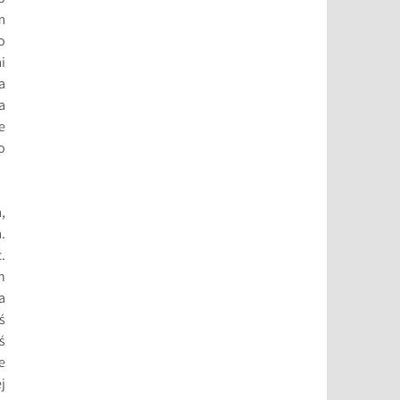
m
o
i
a
a
e
o
,
.
.
h
a
ś
ś
e
j