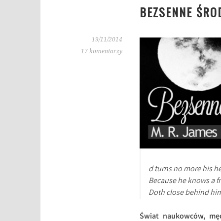
BEZSENNE ŚROD
19/11/2014
17 komentarzy
d turns no more his h
Because he knows a fri
Doth close behind him
Świat naukowców, mędr