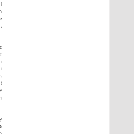
i
h
e
,
z
z
i
i
h
ł
w
j
y
e
o