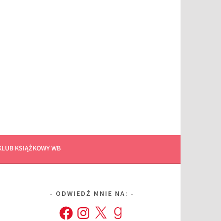
KLUB KSIĄŻKOWY WB
ODWIEDŹ MNIE NA:
Facebook
Instagram
X
Goodreads