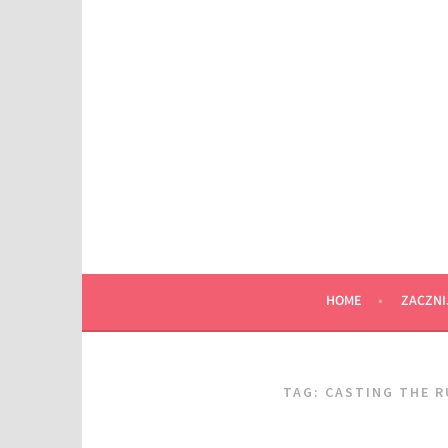
Przeskocz
do
wpisu
HOME
ZACZNI
TAG:
CASTING THE 