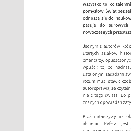
wszystko to, co tajemni
pomysłów. Świat bez sek
odnoszą się do naukowe
pasuje do surowych m
nowoczesnych przestrze
Jednym z autorów, któr
utartych szlaków histor
cmentarzy, opuszczonyc
wpuścił to, co nadnat
ustalonymi zasadami świ
rozum musi stawić czoł
autor sprawia, że czyte
nie z tego świata. Bo p
znanych opowiadań zatyt
Ktoś natarczywy na ok
alchemii. Referat jes
niedorzeczny, a jego tw