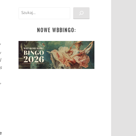
Szukaj
NOWE WBBINGO:
’
w
l
s
,
e