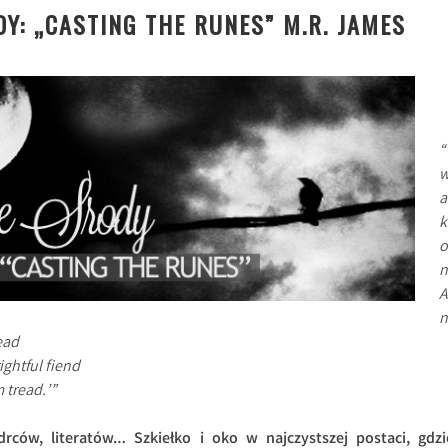
Y: „CASTING THE RUNES” M.R. JAMES
“
a
k
o
n
A
n
ead
ghtful fiend
 tread.’”
ców, literatów… Szkiełko i oko w najczystszej postaci, gdzi