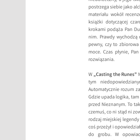
postrzega siebie jako a
materiału wokół recenz
książki dotyczącej cza
krokami podąża Pan Dun
nim. Prawdy wychodzą n
pewny, czy to zbiorowa
moce. Czas płynie, Pan
rozwiązania.
W
„Casting the Runes”
M
tym niedopowiedziany
Automatycznie rozum zam
Gdzie upada logika, tam
przed Nieznanym. To tak
czemuś, co ni stąd ni z
rodzaj miejskiej legendy
coś przeżył i opowiedzia
do grobu. W opowiada