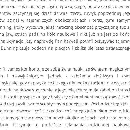
lchemika. I coś musi w tym być niepokojącego, bo wraz z odrzucenie
entów zaczynają się dziać dziwne rzeczy. Krytyk poprzedniej jeg
rów zginął w tajemniczych okolicznościach i teraz, tymi samym
ning, który wyczuwa jakąś mroczną obecność przyczajoną tuż z
a jaw, strach pada na koło naukowe i nikt już nie jest do końc
 halucynacja, czy naprawdę Pan Karwell potrafi przyzywać tajemn
 Dunning czuje oddech na plecach i zbliża się czas ostateczneg
.R. James konfrontuje ze sobą świat nauki, ze światem magicznym
m i niewyjaśnionym, jednak z założenia złośliwym i złym
yka się, gdy napotyka coś, czego nie można racjonalnie wyjaśnić
 upada naukowe spojrzenie, a jego miejsce zajmuje zabobon i strac
a historia przypadku, gdy brytyjscy dżentelmeni muszą stawić czoł
owąd rozjuszyli swoim sceptycznym podejściem. Wychodzi z tego jaki
 dla naukowców – coś się zgadza, coś innego już niekoniecznie. Kto
ł, a inny zginął w niewyjaśnionych okolicznościach i zabrał tajemnic
niu fascynuje to podejście załamania codziennej naukowe