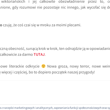
 wiktoriańskich i jej całkowite obezwładnienie przez to, c
nione, gdy rozumowi nie pozostaje nic innego, jak wycofać się d
bo
czuję, że coś czai się w mroku za moimi plecami.
czną obecność, sunącą krok w krok, ten odnajdzie ją w opowiadani
całkowicie za darmo
TUTAJ
.
owe literackie odkrycie
Nowa groza, nowy terror, nowe weir
ę więcej i częściej, bo to dopiero początek naszej przygody!
nia z narzędzi marketingowych i analitycznych, zapewniania funkcji społecznościowych oraz