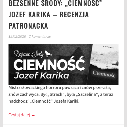
BEZSENNE ŚRODY: „CIEMNOŚĆ”
JOZEF KARIKA – RECENZJA
PATRONACKA
12/02/2020
2 komentarze
Mistrz słowackiego horroru powraca i znów przeraża,
znów zachwyca. Był „Strach”, była „Szczelina”, a teraz
nadchodzi „Ciemność” Jozefa Kariki.
Czytaj dalej
→