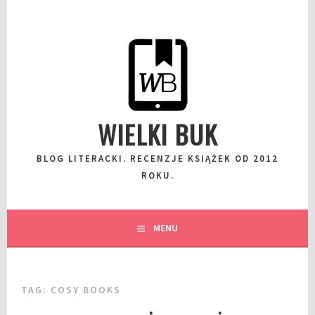
Przeskocz
do
wpisu
WIELKI BUK
BLOG LITERACKI. RECENZJE KSIĄŻEK OD 2012
ROKU.
MENU
TAG:
COSY BOOKS