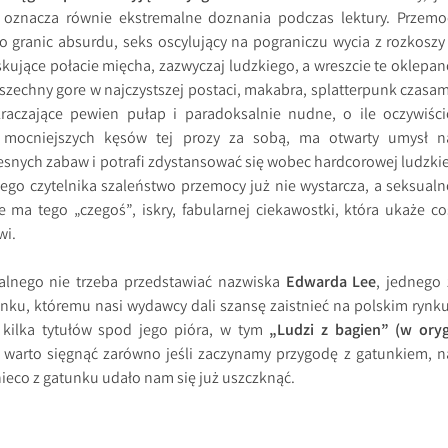
oznacza równie ekstremalne doznania podczas lektury. Przemo
granic absurdu, seks oscylujący na pograniczu wycia z rozkoszy 
skujące połacie mięcha, zazwyczaj ludzkiego, a wreszcie te oklepan
wszechny gore w najczystszej postaci, makabra, splatterpunk czasam
kraczające pewien pułap i paradoksalnie nudne, o ile oczywiści
 mocniejszych kęsów tej prozy za sobą, ma otwarty umysł n
esnych zabaw i potrafi zdystansować się wobec hardcorowej ludzkie
ego czytelnika szaleństwo przemocy już nie wystarcza, a seksualn
ie ma tego „czegoś”, iskry, fabularnej ciekawostki, która ukaże co
wi.
alnego nie trzeba przedstawiać nazwiska
Edwarda Lee
, jednego 
ku, któremu nasi wydawcy dali szansę zaistnieć na polskim rynku
kilka tytułów spod jego pióra, w tym
„Ludzi z bagien” (w oryg
h warto sięgnąć zarówno jeśli zaczynamy przygodę z gatunkiem, n
 nieco z gatunku udało nam się już uszczknąć.