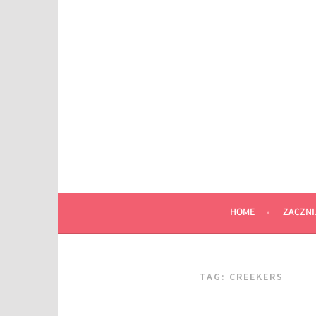
Przeskocz
do
wpisu
HOME
ZACZNI
TAG:
CREEKERS