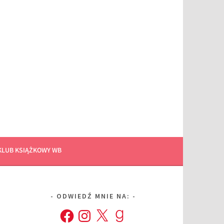
KLUB KSIĄŻKOWY WB
ODWIEDŹ MNIE NA:
Facebook
Instagram
X
Goodreads