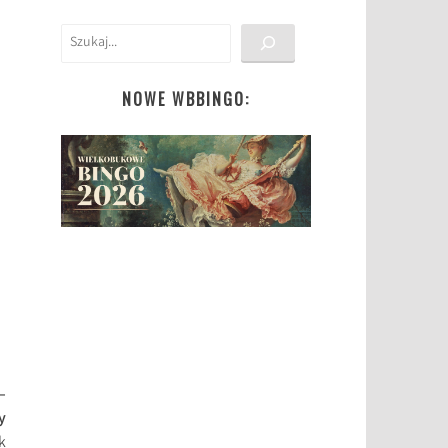
Szukaj
NOWE WBBINGO:
–
y
k