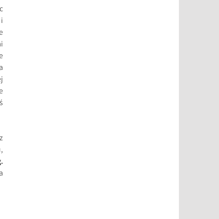
c
i
e
i
e
a
j
e
ś
z
,
.
a