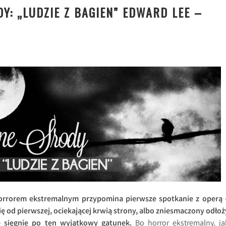
Y: „LUDZIE Z BAGIEN” EDWARD LEE –
horrorem ekstremalnym przypomina pierwsze spotkanie z operą 
ię od pierwszej, ociekającej krwią strony, albo zniesmaczony odłoż
ie sięgnie po ten wyjątkowy gatunek.
Bo horror ekstremalny, ja