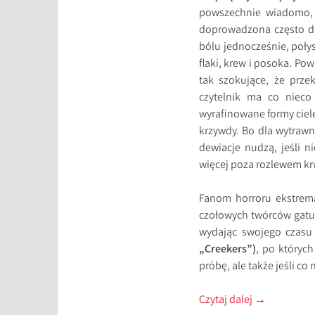
powszechnie wiadomo, 
doprowadzona często do 
bólu jednocześnie, poły
flaki, krew i posoka. Po
tak szokujące, że prze
czytelnik ma co nieco
wyrafinowane formy ciel
krzywdy. Bo dla wytrawn
dewiacje nudzą, jeśli n
więcej poza rozlewem kr
Fanom horroru ekstrem
czołowych twórców gatun
wydając swojego czasu 
„Creekers”)
, po któryc
próbę, ale także jeśli co
Czytaj dalej
→