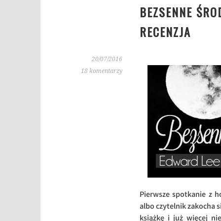
BEZSENNE ŚROD
RECENZJA
20/07/2016
18 komentarzy
Pierwsze spotkanie z 
albo czytelnik zakocha s
książkę i już więcej n