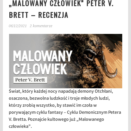
„MALOWANY CZŁOWIEK” PETER V.
BRETT – RECENZJA
06/12/2021
2 komentarze
Świat, który każdej nocy napadają demony Otchłani,
osaczona, bezwolna ludzkość i troje młodych ludzi,
którzy zrobią wszystko, by stawić im czoła w
porywającym cyklu fantasy – Cyklu Demonicznym Petera
V. Bretta. Poznajcie kultowego już „Malowanego
człowieka”.