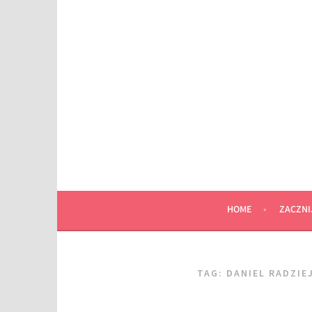
Przeskocz
do
wpisu
HOME
ZACZNI
TAG:
DANIEL RADZIE