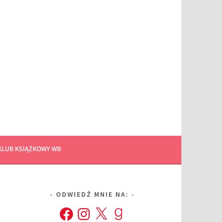
KLUB KSIĄŻKOWY WB
ODWIEDŹ MNIE NA:
Facebook
Instagram
X
Goodreads