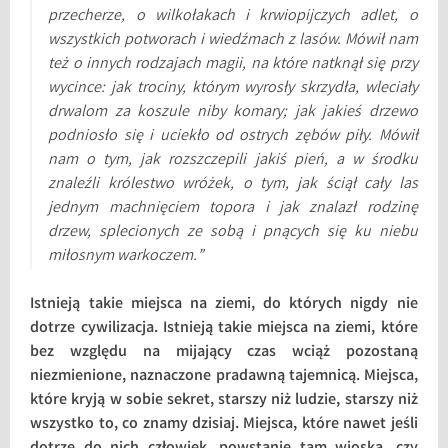
przecherze, o wilkołakach i krwiopijczych
adlet
, o
wszystkich potworach i wiedźmach z lasów. Mówił nam
też o innych rodzajach magii, na które natknął się przy
wycince: jak trociny, którym wyrosły skrzydła, wleciały
drwalom za koszule niby komary; jak jakieś drzewo
podniosło się i uciekło od ostrych zębów piły. Mówił
nam o tym, jak rozszczepili jakiś pień, a w środku
znaleźli królestwo wróżek, o tym, jak ściął cały las
jednym machnięciem topora i jak znalazł rodzinę
drzew, splecionych ze sobą i pnących się ku niebu
miłosnym warkoczem.”
Istnieją takie miejsca na ziemi, do których nigdy nie
dotrze cywilizacja. Istnieją takie miejsca na ziemi, które
bez względu na mijający czas wciąż pozostaną
niezmienione, naznaczone pradawną tajemnicą. Miejsca,
które kryją w sobie sekret, starszy niż ludzie, starszy niż
wszystko to, co znamy dzisiaj. Miejsca, które nawet jeśli