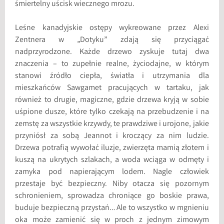
śmiertelny uścisk wiecznego mrozu.
Leśne kanadyjskie ostępy wykreowane przez Alexi
Zentnera w „Dotyku” zdają się przyciągać
nadprzyrodzone. Każde drzewo zyskuje tutaj dwa
znaczenia – to zupełnie realne, życiodajne, w którym
stanowi źródło ciepła, światła i utrzymania dla
mieszkańców Sawgamet pracujących w tartaku, jak
również to drugie, magiczne, gdzie drzewa kryją w sobie
uśpione dusze, które tylko czekają na przebudzenie i na
zemstę za wszystkie krzywdy, te prawdziwe i urojone, jakie
przyniósł za sobą Jeannot i kroczący za nim ludzie.
Drzewa potrafią wywołać iluzje, zwierzęta mamią złotem i
kuszą na ukrytych szlakach, a woda wciąga w odmęty i
zamyka pod napierającym lodem. Nagle człowiek
przestaje być bezpieczny. Niby otacza się pozornym
schronieniem, sprowadza chroniące go boskie prawa,
buduje bezpieczną przystań… Ale to wszystko w mgnieniu
oka może zamienić się w proch z jednym zimowym