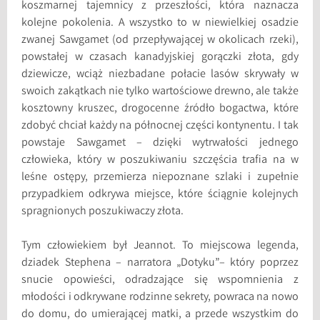
koszmarnej tajemnicy z przeszłości, która naznacza
kolejne pokolenia. A wszystko to w niewielkiej osadzie
zwanej Sawgamet (od przepływającej w okolicach rzeki),
powstałej w czasach kanadyjskiej gorączki złota, gdy
dziewicze, wciąż niezbadane połacie lasów skrywały w
swoich zakątkach nie tylko wartościowe drewno, ale także
kosztowny kruszec, drogocenne źródło bogactwa, które
zdobyć chciał każdy na północnej części kontynentu. I tak
powstaje Sawgamet – dzięki wytrwałości jednego
człowieka, który w poszukiwaniu szczęścia trafia na w
leśne ostępy, przemierza niepoznane szlaki i zupełnie
przypadkiem odkrywa miejsce, które ściągnie kolejnych
spragnionych poszukiwaczy złota.
Tym człowiekiem był Jeannot. To miejscowa legenda,
dziadek Stephena – narratora „Dotyku”– który poprzez
snucie opowieści, odradzające się wspomnienia z
młodości i odkrywane rodzinne sekrety, powraca na nowo
do domu, do umierającej matki, a przede wszystkim do