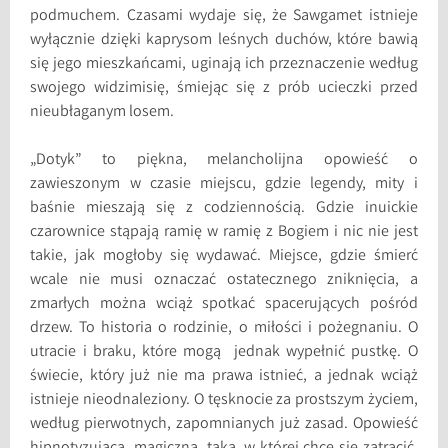
podmuchem. Czasami wydaje się, że Sawgamet istnieje
wyłącznie dzięki kaprysom leśnych duchów, które bawią
się jego mieszkańcami, uginają ich przeznaczenie według
swojego widzimisię, śmiejąc się z prób ucieczki przed
nieubłaganym losem.
„Dotyk” to piękna, melancholijna opowieść o
zawieszonym w czasie miejscu, gdzie legendy, mity i
baśnie mieszają się z codziennością. Gdzie inuickie
czarownice stąpają ramię w ramię z Bogiem i nic nie jest
takie, jak mogłoby się wydawać. Miejsce, gdzie śmierć
wcale nie musi oznaczać ostatecznego zniknięcia, a
zmarłych można wciąż spotkać spacerujących pośród
drzew. To historia o rodzinie, o miłości i pożegnaniu. O
utracie i braku, które mogą jednak wypełnić pustkę. O
świecie, który już nie ma prawa istnieć, a jednak wciąż
istnieje nieodnaleziony. O tęsknocie za prostszym życiem,
według pierwotnych, zapomnianych już zasad. Opowieść