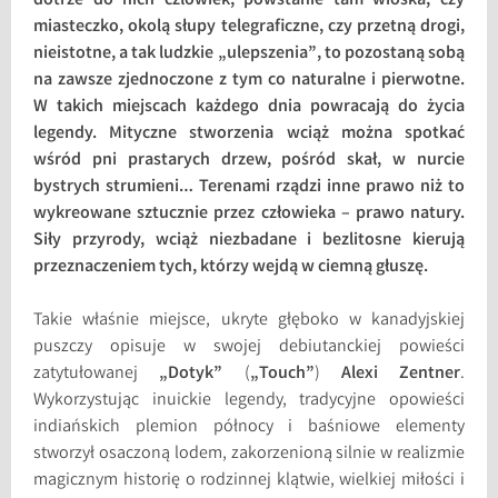
dotrze do nich człowiek, powstanie tam wioska, czy
miasteczko, okolą słupy telegraficzne, czy przetną drogi,
nieistotne, a tak ludzkie „ulepszenia”, to pozostaną sobą
na zawsze zjednoczone z tym co naturalne i pierwotne.
W takich miejscach każdego dnia powracają do życia
legendy. Mityczne stworzenia wciąż można spotkać
wśród pni prastarych drzew, pośród skał, w nurcie
bystrych strumieni… Terenami rządzi inne prawo niż to
wykreowane sztucznie przez człowieka – prawo natury.
Siły przyrody, wciąż niezbadane i bezlitosne kierują
przeznaczeniem tych, którzy wejdą w ciemną głuszę.
Takie właśnie miejsce, ukryte głęboko w kanadyjskiej
puszczy opisuje w swojej debiutanckiej powieści
zatytułowanej
„Dotyk”
(
„Touch”
)
Alexi Zentner
.
Wykorzystując inuickie legendy, tradycyjne opowieści
indiańskich plemion północy i baśniowe elementy
stworzył osaczoną lodem, zakorzenioną silnie w realizmie
magicznym historię o rodzinnej klątwie, wielkiej miłości i