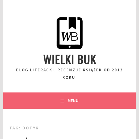
Przeskocz
do
wpisu
WIELKI BUK
BLOG LITERACKI. RECENZJE KSIĄŻEK OD 2012
ROKU.
MENU
TAG:
DOTYK