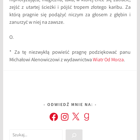
hipnotyzująca, magiczna, taka, w której chce się zatracić,
zejść z utartej ścieżki i pójść tropem złotego karibu. Za
którą pragnie się podążyć niczym za głosem z głębin i
zanurzyć w niej na zawsze.
O.
* Za tę niezwykłą powieść pragnę podziękować panu
Michałowi Alenowiczowi z wydawnictwa
Wiatr Od Morza
.
ODWIEDŹ MNIE NA:
Facebook
Instagram
X
Goodreads
Szukaj