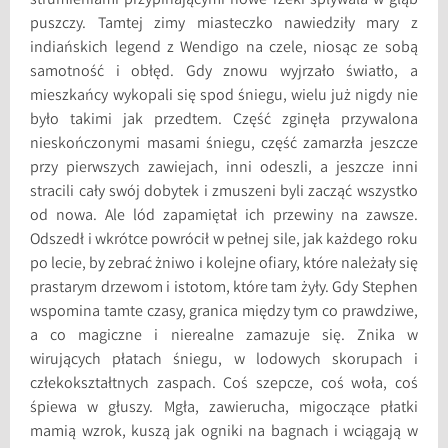
strumieniami przypinającymi nowe rzeki spływała w głąb
puszczy. Tamtej zimy miasteczko nawiedziły mary z
indiańskich legend z Wendigo na czele, niosąc ze sobą
samotność i obłęd. Gdy znowu wyjrzało światło, a
mieszkańcy wykopali się spod śniegu, wielu już nigdy nie
było takimi jak przedtem. Część zginęła przywalona
nieskończonymi masami śniegu, część zamarzła jeszcze
przy pierwszych zawiejach, inni odeszli, a jeszcze inni
stracili cały swój dobytek i zmuszeni byli zacząć wszystko
od nowa. Ale lód zapamiętał ich przewiny na zawsze.
Odszedł i wkrótce powrócił w pełnej sile, jak każdego roku
po lecie, by zebrać żniwo i kolejne ofiary, które należały się
prastarym drzewom i istotom, które tam żyły. Gdy Stephen
wspomina tamte czasy, granica między tym co prawdziwe,
a co magiczne i nierealne zamazuje się. Znika w
wirujących płatach śniegu, w lodowych skorupach i
człekokształtnych zaspach. Coś szepcze, coś woła, coś
śpiewa w głuszy. Mgła, zawierucha, migoczące płatki
mamią wzrok, kuszą jak ogniki na bagnach i wciągają w