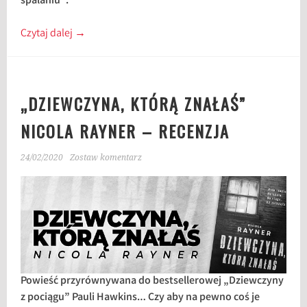
spalaniu”.
Czytaj dalej
→
„DZIEWCZYNA, KTÓRĄ ZNAŁAŚ”
NICOLA RAYNER – RECENZJA
24/02/2020
Zostaw komentarz
Powieść przyrównywana do bestsellerowej „Dziewczyny
z pociągu” Pauli Hawkins… Czy aby na pewno coś je