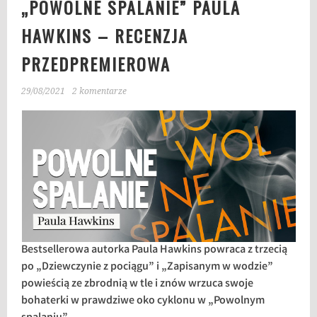
„POWOLNE SPALANIE” PAULA
HAWKINS – RECENZJA
PRZEDPREMIEROWA
29/08/2021
2 komentarze
Bestsellerowa autorka Paula Hawkins powraca z trzecią
po „Dziewczynie z pociągu” i „Zapisanym w wodzie”
powieścią ze zbrodnią w tle i znów wrzuca swoje
bohaterki w prawdziwe oko cyklonu w „Powolnym