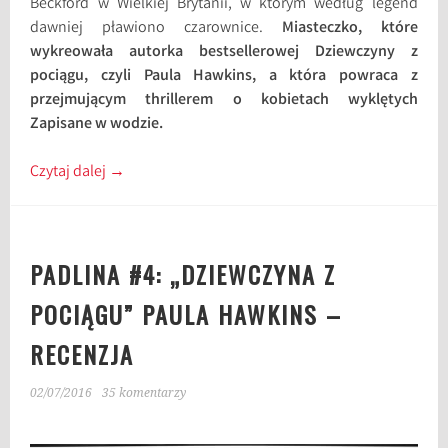
Beckford w Wielkiej Brytanii, w którym według legend
dawniej pławiono czarownice.
Miasteczko, które
wykreowała autorka bestsellerowej Dziewczyny z
pociągu, czyli Paula Hawkins, a która powraca z
przejmującym thrillerem o kobietach wyklętych
Zapisane w wodzie.
Czytaj dalej
→
PADLINA #4: „DZIEWCZYNA Z
POCIĄGU” PAULA HAWKINS –
RECENZJA
02/07/2016
35 komentarzy