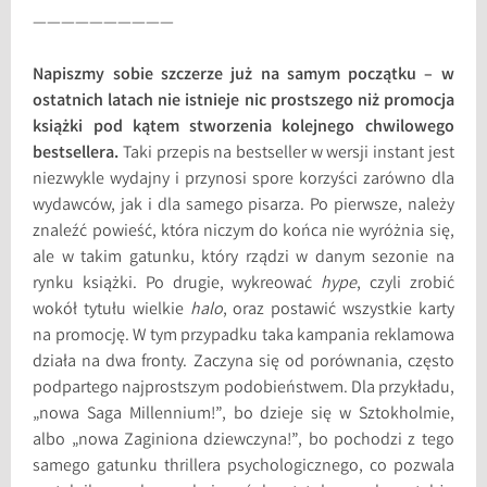
——————————
Napiszmy sobie szczerze już na samym początku – w
ostatnich latach nie istnieje nic prostszego niż promocja
książki pod kątem stworzenia kolejnego chwilowego
bestsellera.
Taki przepis na bestseller w wersji instant jest
niezwykle wydajny i przynosi spore korzyści zarówno dla
wydawców, jak i dla samego pisarza. Po pierwsze, należy
znaleźć powieść, która niczym do końca nie wyróżnia się,
ale w takim gatunku, który rządzi w danym sezonie na
rynku książki. Po drugie, wykreować
hype
, czyli zrobić
wokół tytułu wielkie
halo
, oraz postawić wszystkie karty
na promocję. W tym przypadku taka kampania reklamowa
działa na dwa fronty. Zaczyna się od porównania, często
podpartego najprostszym podobieństwem. Dla przykładu,
„nowa Saga Millennium!”, bo dzieje się w Sztokholmie,
albo „nowa Zaginiona dziewczyna!”, bo pochodzi z tego
samego gatunku thrillera psychologicznego, co pozwala