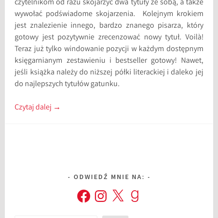
czytelnikom od razu skojarzyć dwa tytuły ze sobą, a także
wywołać podświadome skojarzenia. Kolejnym krokiem
jest znalezienie innego, bardzo znanego pisarza, który
gotowy jest pozytywnie zrecenzować nowy tytuł. Voilà!
Teraz już tylko windowanie pozycji w każdym dostępnym
księgarnianym zestawieniu i bestseller gotowy! Nawet,
jeśli książka należy do niższej półki literackiej i daleko jej
do najlepszych tytułów gatunku.
Czytaj dalej
→
ODWIEDŹ MNIE NA:
Facebook
Instagram
X
Goodreads