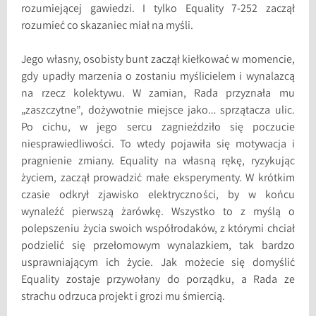
rozumiejącej gawiedzi. I tylko Equality 7-252 zaczął
rozumieć co skazaniec miał na myśli.
Jego własny, osobisty bunt zaczął kiełkować w momencie,
gdy upadły marzenia o zostaniu myślicielem i wynalazcą
na rzecz kolektywu. W zamian, Rada przyznała mu
„zaszczytne”, dożywotnie miejsce jako… sprzątacza ulic.
Po cichu, w jego sercu zagnieździło się poczucie
niesprawiedliwości. To wtedy pojawiła się motywacja i
pragnienie zmiany. Equality na własną rękę, ryzykując
życiem, zaczął prowadzić małe eksperymenty. W krótkim
czasie odkrył zjawisko elektryczności, by w końcu
wynaleźć pierwszą żarówkę. Wszystko to z myślą o
polepszeniu życia swoich współrodaków, z którymi chciał
podzielić się przełomowym wynalazkiem, tak bardzo
usprawniającym ich życie. Jak możecie się domyślić
Equality zostaje przywołany do porządku, a Rada ze
strachu odrzuca projekt i grozi mu śmiercią.