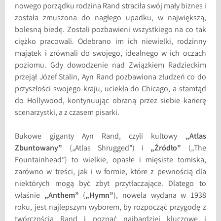
nowego porządku rodzina Rand straciła swój mały biznes i
została zmuszona do nagłego upadku, w największą,
bolesną biedę. Zostali pozbawieni wszystkiego na co tak
ciężko pracowali. Odebrano im ich niewielki, rodzinny
majątek i zrównali do swojego, idealnego w ich oczach
poziomu. Gdy dowodzenie nad Związkiem Radzieckim
przejął Józef Stalin, Ayn Rand pozbawiona złudzeń co do
przyszłości swojego kraju, uciekła do Chicago, a stamtąd
do Hollywood, kontynuując obraną przez siebie karierę
scenarzystki, a z czasem pisarki.
Bukowe giganty Ayn Rand, czyli kultowy
„Atlas
Zbuntowany”
(„Atlas Shrugged”) i
„Źródło”
(„The
Fountainhead”) to wielkie, opasłe i mięsiste tomiska,
zarówno w treści, jak i w formie, które z pewnością dla
niektórych mogą być zbyt przytłaczające. Dlatego to
właśnie
„Anthem”
(
„Hymn”
), nowela wydana w 1938
roku, jest najlepszym wyborem, by rozpocząć przygodę z
twórczością Rand i poznać najbardziej kluczowe i