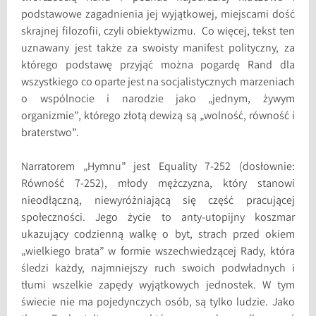
podstawowe zagadnienia jej wyjątkowej, miejscami dość
skrajnej filozofii, czyli obiektywizmu. Co więcej, tekst ten
uznawany jest także za swoisty manifest polityczny, za
którego podstawę przyjąć można pogardę Rand dla
wszystkiego co oparte jest na socjalistycznych marzeniach
o wspólnocie i narodzie jako „jednym, żywym
organizmie”, którego złotą dewizą są „wolność, równość i
braterstwo”.
Narratorem „Hymnu” jest Equality 7-252 (dosłownie:
Równość 7-252), młody mężczyzna, który stanowi
nieodłączną, niewyróżniającą się część pracującej
społeczności. Jego życie to anty-utopijny koszmar
ukazujący codzienną walkę o byt, strach przed okiem
„wielkiego brata” w formie wszechwiedzącej Rady, która
śledzi każdy, najmniejszy ruch swoich podwładnych i
tłumi wszelkie zapędy wyjątkowych jednostek. W tym
świecie nie ma pojedynczych osób, są tylko ludzie. Jako