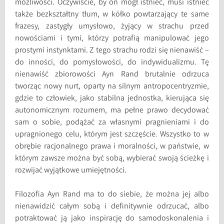
możliwości. Oczywiście, by on mógł istnieć, musi istnieć
także bezkształtny tłum, w kółko powtarzający te same
frazesy, zastygły umysłowo, żyjący w strachu przed
nowościami i tymi, którzy potrafią manipulować jego
prostymi instynktami. Z tego strachu rodzi się nienawiść –
do inności, do pomysłowości, do indywidualizmu. Tę
nienawiść zbiorowości Ayn Rand brutalnie odrzuca
tworząc nowy nurt, oparty na silnym antropocentryzmie,
gdzie to człowiek, jako stabilna jednostka, kierująca się
autonomicznym rozumem, ma pełne prawo decydować
sam o sobie, podążać za własnymi pragnieniami i do
upragnionego celu, którym jest szczęście. Wszystko to w
obrębie racjonalnego prawa i moralności, w państwie, w
którym zawsze można być sobą, wybierać swoją ścieżkę i
rozwijać wyjątkowe umiejętności.
Filozofia Ayn Rand ma to do siebie, że można jej albo
nienawidzić całym sobą i definitywnie odrzucać, albo
potraktować ją jako inspirację do samodoskonalenia i