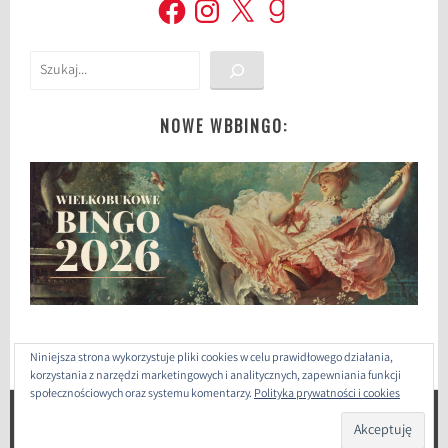
Facebook
Instagram
X
Goodreads
Szukaj
NOWE WBBINGO:
Niniejsza strona wykorzystuje pliki cookies w celu prawidłowego działania,
korzystania z narzędzi marketingowych i analitycznych, zapewniania funkcji
społecznościowych oraz systemu komentarzy.
Polityka prywatności i cookies
ZAPROJEKTOWANE PRZEZ: WORDPRESS
|
THEME: SELA
BY
WORDPRESS.COM
.