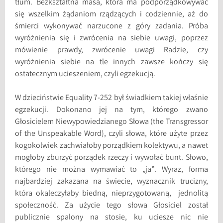
tłum. Bezkształtna masa, która ma podporządkowywać
się wszelkim żądaniom rządzących i codziennie, aż do
śmierci wykonywać narzucone z góry zadania. Próba
wyróżnienia się i zwrócenia na siebie uwagi, poprzez
mówienie prawdy, zwrócenie uwagi Radzie, czy
wyróżnienia siebie na tle innych zawsze kończy się
ostatecznym ucieszeniem, czyli egzekucją.
W dzieciństwie Equality 7-252 był świadkiem takiej właśnie
egzekucji. Dokonano jej na tym, którego zwano
Głosicielem Niewypowiedzianego Słowa (the Transgressor
of the Unspeakable Word), czyli słowa, które użyte przez
kogokolwiek zachwiałoby porządkiem kolektywu, a nawet
mogłoby zburzyć porządek rzeczy i wywołać bunt. Słowo,
którego nie można wymawiać to „ja”. Wyraz, forma
najbardziej zakazana na świecie, wyznacznik trucizny,
która okaleczyłaby biedną, nieprzygotowaną, jednolitą
społeczność. Za użycie tego słowa Głosiciel został
publicznie spalony na stosie, ku uciesze nic nie