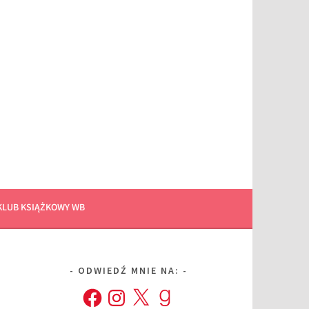
KLUB KSIĄŻKOWY WB
ODWIEDŹ MNIE NA:
Facebook
Instagram
X
Goodreads