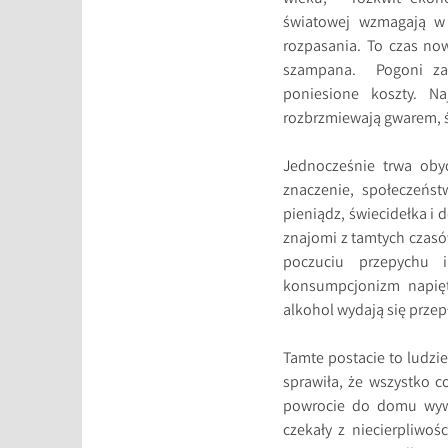
światowej wzmagają w l
rozpasania. To czas now
szampana. Pogoni za 
poniesione koszty. N
rozbrzmiewają gwarem, ś
Jednocześnie trwa oby
znaczenie, społeczeńst
pieniądz, świecidełka i 
znajomi z tamtych czasów
poczuciu przepychu 
konsumpcjonizm napięt
alkohol wydają się przep
Tamte postacie to ludzie
sprawiła, że wszystko co
powrocie do domu wywoł
czekały z niecierpliwoś