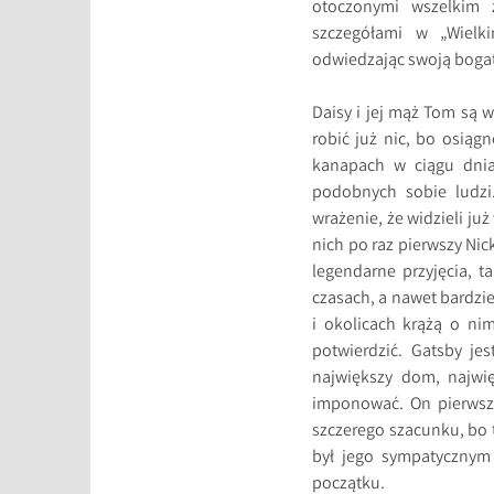
otoczonymi wszelkim 
szczegółami w „Wielk
odwiedzając swoją boga
Daisy i jej mąż Tom są
robić już nic, bo osiąg
kanapach w ciągu dnia
podobnych sobie ludzi
wrażenie, że widzieli już
nich po raz pierwszy Nic
legendarne przyjęcia, t
czasach, a nawet bardzie
i okolicach krążą o nim
potwierdzić. Gatsby je
największy dom, najwi
imponować. On pierwszy
szczerego szacunku, bo t
był jego sympatycznym 
początku.