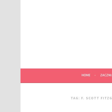
Przeskocz
do
wpisu
HOME
ZACZNI
TAG:
F. SCOTT FITZ