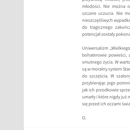
młodości. Nie można od
szczere uczucia. Nie m
nieszczęśliwych wypadkó
do tragicznego zakończ
potencjał zostały pokona
Uniwersalizm „Wielkiego
bohaterowie powieści, a
smutnego życia. W warto
są w moralny system Sta
do szczęścia. W szalon
przybierając jego pomni
jak ich przodkowie sprze
umarły i które nigdy już
się przed ich oczami świa
O.