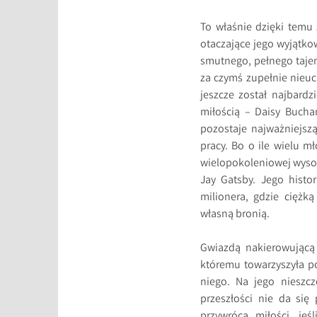
To właśnie dzięki temu
otaczające jego wyjątko
smutnego, pełnego tajem
za czymś zupełnie nieuc
jeszcze został najbard
miłością – Daisy Buchan
pozostaje najważniejszą
pracy. Bo o ile wielu m
wielopokoleniowej wysok
Jay Gatsby. Jego histo
milionera, gdzie ciężk
własną bronią.
Gwiazdą nakierowującą 
któremu towarzyszyła po
niego. Na jego nieszcz
przeszłości nie da się
przywrócą miłości, je