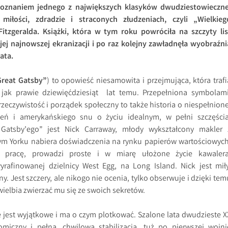
 poznaniem jednego z największych klasyków dwudziestowieczne
 miłości, zdradzie i straconych złudzeniach, czyli „Wielkieg
Fitzgeralda. Książki, która w tym roku powróciła na szczyty lis
jej najnowszej ekranizacji i po raz kolejny zawładnęła wyobraźni
ata.
Great Gatsby”
) to opowieść niesamowita i przejmująca, która trafi
, jak prawie dziewięćdziesiąt lat temu. Przepełniona symbolami
eczywistość i porządek społeczny to także historia o niespełnione
zeń i amerykańskiego snu o życiu idealnym, w pełni szczęścia
 Gatsby’ego” jest Nick Carraway, młody wykształcony makler 
ym Yorku nabiera doświadczenia na rynku papierów wartościowych
ą pracę, prowadzi proste i w miarę ułożone życie kawalera
rafinowanej dzielnicy West Egg, na Long Island. Nick jest miły
y. Jest szczery, ale nikogo nie ocenia, tylko obserwuje i dzięki tem
ielbia zwierzać mu się ze swoich sekretów.
e jest wyjątkowe i ma o czym plotkować. Szalone lata dwudzieste X
iczny i pełna, chwilowa stabilizacja, tuż po pierwszej wojni