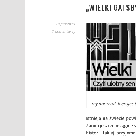
„WIELKI GATSB
04/08/2013
7 komentarzy
my naprzód, kierując ł
Istnieją na świecie pow
Zanim jeszcze osiągnie 
historii takiej przyjem