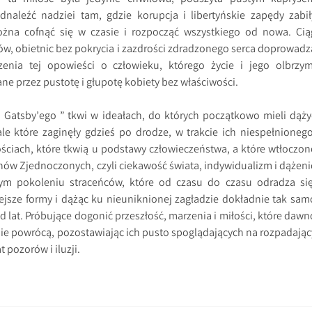
naleźć nadziei tam, gdzie korupcja i libertyńskie zapędy zabił
ożna cofnąć się w czasie i rozpocząć wszystkiego od nowa. Cią
w, obietnic bez pokrycia i zazdrości zdradzonego serca doprowadz
enia tej opowieści o człowieku, którego życie i jego olbrzym
ne przez pustotę i głupotę kobiety bez właściwości.
 Gatsby’ego ” tkwi w ideałach, do których początkowo mieli dąży
le które zaginęły gdzieś po drodze, w trakcie ich niespełnionego
ściach, które tkwią u podstawy człowieczeństwa, a które wtłoczon
nów Zjednoczonych, czyli ciekawość świata, indywidualizm i dążeni
ym pokoleniu straceńców, które od czasu do czasu odradza się
ejsze formy i dążąc ku nieuniknionej zagładzie dokładnie tak sam
d lat. Próbujące dogonić przeszłość, marzenia i miłości, które dawn
 nie powrócą, pozostawiając ich pusto spoglądających na rozpadając
t pozorów i iluzji.