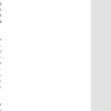
j
o
t
ą
a
,
j
.
z
.
,
,
u
X
e