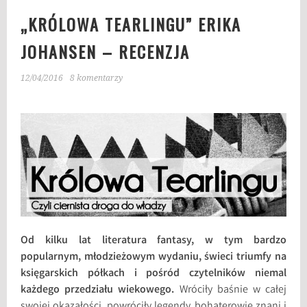
„KRÓLOWA TEARLINGU” ERIKA
JOHANSEN – RECENZJA
12/04/2016
8 komentarzy
Od kilku lat literatura fantasy, w tym bardzo
popularnym, młodzieżowym wydaniu, świeci triumfy na
księgarskich półkach i pośród czytelników niemal
każdego przedziału wiekowego.
Wróciły baśnie w całej
swojej okazałości, powróciły legendy, bohaterowie znani i