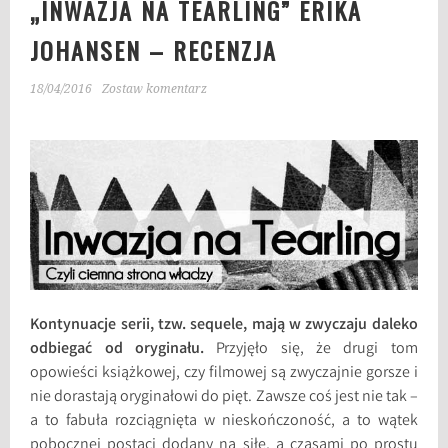
„INWAZJA NA TEARLING” ERIKA
JOHANSEN – RECENZJA
18/04/2016
Zostaw komentarz
Kontynuacje serii, tzw. sequele, mają w zwyczaju daleko
odbiegać od oryginału.
Przyjęło się, że drugi tom
opowieści książkowej, czy filmowej są zwyczajnie gorsze i
nie dorastają oryginałowi do pięt. Zawsze coś jest nie tak –
a to fabuła rozciągnięta w nieskończoność, a to wątek
pobocznej postaci dodany na siłę, a czasami po prostu