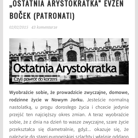
„OSTATNIA ARYSTOKRATKA” EVŽEN
BOČEK (PATRONAT!)
02/02/2015
43 komentarze
Wyobraźcie sobie, że prowadzicie zwyczajne, domowe,
rodzinne życie w Nowym Jorku.
Jesteście normalną
nastolatką, u progu dorosłego życia i chcecie jedynie
przejść ten najcięższy okres zmian. A teraz wyobraźcie
sobie, że z dnia na dzień to wasze zwyczajne, szare życie
przekształca się diametralnie, gdyż… okazuje się, że
należycie do starej europejskiej szlachty i właśnie oddano