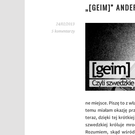
„[GEIM]” ANDE
24/02/2013
5 komentarzy
ne miejsce. Piszę to z w
temu miałam okazję prze
teraz, dzięki tej krótk
szwedzkiej króluje mro
Rozumiem, skąd wśród 