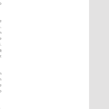
o
e
.
m
e
.
ą
c
m
h
e
o
.