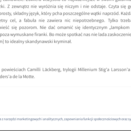
zki. Z zewnątrz nie wyróżnia się niczym i nie odstaje. Czyta się g
prosty, składny język, który pcha poszczególne wątki naprzód. Każd
ny cel, a fabuła nie zawiera nic niepotrzebnego. Tylko trzeb
zwieść się pozorom. Nie dać omamić się identycznym „lampkom 
ć poza wymuskane firanki. Bo może spotkać nas nie lada zaskoczenie
m] to idealny skandynawski kryminał.
powieściach Camilli Läckberg, trylogii Millenium Stig’a Larsson’a 
ders’a de la Motte.
nia z narzędzi marketingowych i analitycznych, zapewniania funkcji społecznościowych oraz
ROJEKTOWANE PRZEZ: WORDPRESS
|
THEME: SELA BY
WORDPRESS.