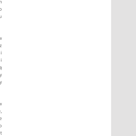
m
o
u
w
z
i
i
ą
y
y
w
,
e
o
t