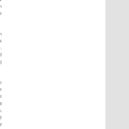
m
e
m
k
.
d
j
o
e
e
ą
,
ę
y