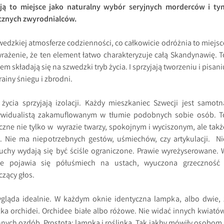
ują to miejsce jako naturalny wybór seryjnych morderców i ty
znych zwyrodnialców.
zwedzkiej atmosferze codzienności, co całkowicie odróżnia to miejsc
rażenie, że ten element łatwo charakteryzuje całą Skandynawię. T
m składają się na szwedzki tryb życia. I sprzyjają tworzeniu i pisani
ainy śniegu i zbrodni.
życia sprzyjają izolacji. Każdy mieszkaniec Szwecji jest samotn
ywidualistą zakamuflowanym w tłumie podobnych sobie osób. T
zne nie tylko w wyrazie twarzy, spokojnym i wyciszonym, ale takż
. Nie ma niepotrzebnych gestów, uśmiechów, czy artykulacji. Ni
uchy wydają się być ściśle ograniczone. Prawie wyreżyserowane. 
ie pojawia się półuśmiech na ustach, wyuczona grzeczność 
czący głos.
gląda idealnie. W każdym oknie identyczna lampka, albo dwie, 
zka orchidei. Orchidee białe albo różowe. Nie widać innych kwiatów
nnych ozdób. Prostota: lampka i roślinka. Tak jakby mówiły osobom 