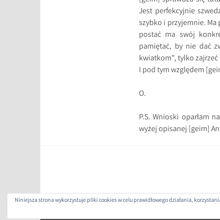
Jest perfekcyjnie szwed
szybko i przyjemnie. Ma 
postać ma swój konkret
pamiętać, by nie dać 
kwiatkom”, tylko zajrze
I pod tym względem [gei
O.
P.S. Wnioski oparłam na 
wyżej opisanej [geim] An
Niniejsza strona wykorzystuje pliki cookies w celu prawidłowego działania, korzysta
ZAP