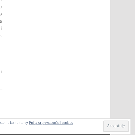
o
a
a
i
.
i
 systemu komentarzy.
Polityka prywatności i cookies
COM
.