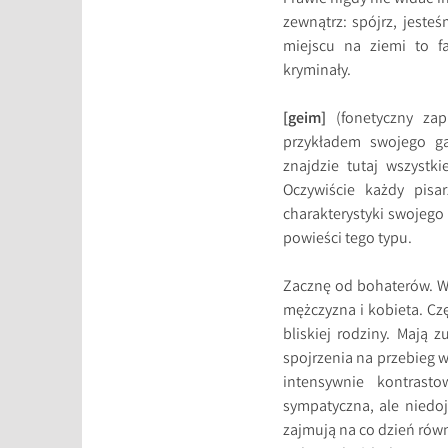
zewnątrz: spójrz, jeste
miejscu na ziemi to fa
kryminały.
[geim]
(fonetyczny zapi
przykładem swojego g
znajdzie tutaj wszystk
Oczywiście każdy pis
charakterystyki swojego
powieści tego typu.
Zacznę od bohaterów. W
mężczyzna i kobieta. Cz
bliskiej rodziny. Mają 
spojrzenia na przebieg w
intensywnie kontrasto
sympatyczna, ale niedoj
zajmują na co dzień równ