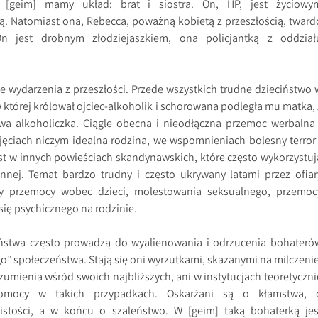
 W [geim] mamy układ: brat i siostra. On, HP, jest życiowy
tą. Natomiast ona, Rebecca, poważną kobietą z przeszłością, tward
n jest drobnym złodziejaszkiem, ona policjantką z oddział
ne wydarzenia z przeszłości. Przede wszystkich trudne dzieciństwo 
w której królował ojciec-alkoholik i schorowana podległa mu matka, 
a alkoholiczka. Ciągle obecna i nieodłączna przemoc werbalna 
jęciach niczym idealna rodzina, we wspomnieniach bolesny terror 
t w innych powieściach skandynawskich, które często wykorzystuj
nej. Temat bardzo trudny i często ukrywany latami przez ofiar
czy przemocy wobec dzieci, molestowania seksualnego, przemoc
się psychicznego na rodzinie.
iństwa często prowadzą do wyalienowania i odrzucenia bohateró
go” społeczeństwa. Stają się oni wyrzutkami, skazanymi na milczenie
zumienia wśród swoich najbliższych, ani w instytucjach teoretyczni
omocy w takich przypadkach. Oskarżani są o kłamstwa, 
istości, a w końcu o szaleństwo. W [geim] taką bohaterką jes