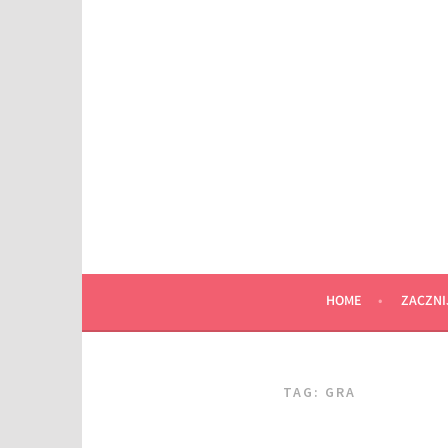
Przeskocz
do
wpisu
HOME
ZACZNI
TAG:
GRA