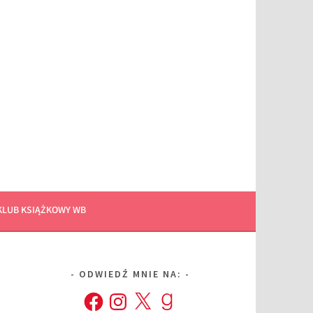
KLUB KSIĄŻKOWY WB
ODWIEDŹ MNIE NA:
Facebook
Instagram
X
Goodreads