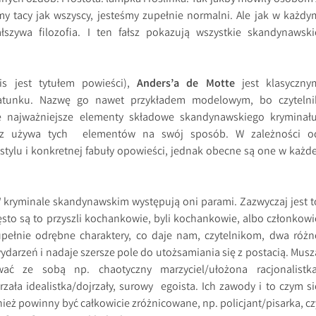
śmy tacy jak wszyscy, jesteśmy zupełnie normalni. Ale jak w każdy
łszywa filozofia. I ten fałsz pokazują wszystkie skandynawski
s jest tytułem powieści),
Anders’a de Motte
jest klasyczny
atunku. Nazwę go nawet przykładem modelowym, bo czytelni
ie najważniejsze elementy składowe skandynawskiego kryminału
arz używa tych elementów na swój sposób. W zależności o
 stylu i konkretnej fabuły opowieści, jednak obecne są one w każde
 kryminale skandynawskim występują oni parami. Zazwyczaj jest t
ęsto są to przyszli kochankowie, byli kochankowie, albo członkowi
zupełnie odrębne charaktery, co daje nam, czytelnikom, dwa różn
ydarzeń i nadaje szersze pole do utożsamiania się z postacią. Musz
wać ze sobą np. chaotyczny marzyciel/ułożona racjonalistka
rzała idealistka/dojrzały, surowy egoista. Ich zawody i to czym si
ież powinny być całkowicie zróżnicowane, np. policjant/pisarka, cz