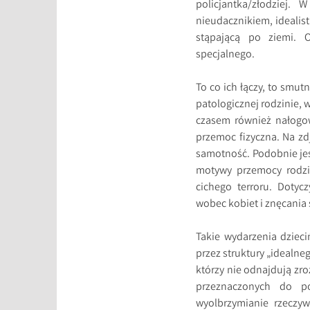
policjantka/złodziej.
nieudacznikiem, idealis
stąpającą po ziemi. O
specjalnego.
To co ich łączy, to smut
patologicznej rodzinie, 
czasem również nałogow
przemoc fizyczna. Na zd
samotność. Podobnie jes
motywy przemocy rodzin
cichego terroru. Doty
wobec kobiet i znęcania 
Takie wydarzenia dziec
przez struktury „idealne
którzy nie odnajdują zro
przeznaczonych do p
wyolbrzymianie rzeczyw