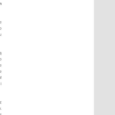
m
e
o
u
ą
o
e
e
W
i
z
.
z