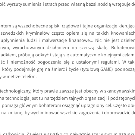
oić wyrzuty sumienia i strach przed własną bezsilnością wstępuje d
tem są wszechobecne spiski rządowe i tajne organizacje kierując
ga szwedzkich kryminałów często opiera się na takich knowaniach
 upłynnienia ludzi i malwersacje finansowe… Nic nie jest dziełe
idnym, wyrachowanym działaniem na szerszą skalę. Bohaterowi
padkiem, próbują odkryć i stają się automatycznie kolejnymi celami
ść i niemożność pogodzenia się z ustalonymi regułami. W tak
P, który podejmuje grę na śmierć i życie (tytułową GAME) podnoszą
 w metrze telefon.
technologiczny, który prawie zawsze jest obecny w skandynawski
 technologia jest tu narzędziem tajnych organizacji i podstępnyc
e, pomaga głównym bohaterom osiągnąć upragniony cel. Często obi
m na zmianę, by wyeliminować wszelkie zagrożenia i doprowadzić d
aj całkowicie. Zawiera wszystko co najważniejsze w swoim gatunku