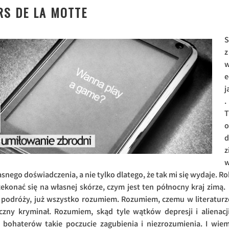
RS DE LA MOTTE
S
z
e
j
.
T
o
d
z
łasnego doświadczenia, a nie tylko dlatego, że tak mi się wydaje. Ro
konać się na własnej skórze, czym jest ten północny kraj zimą. 
iej podróży, już wszystko rozumiem. Rozumiem, czemu w literaturz
czny kryminał. Rozumiem, skąd tyle wątków depresji i alienacji
bohaterów takie poczucie zagubienia i niezrozumienia. I wiem