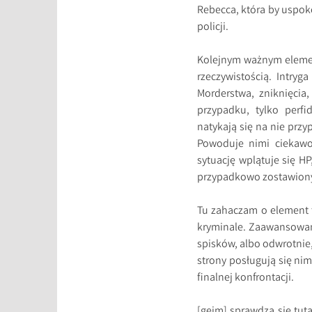
Rebecca, która by uspok
policji.
Kolejnym ważnym elemen
rzeczywistością. Intry
Morderstwa, zniknięcia,
przypadku, tylko perf
natykają się na nie przy
Powoduje nimi ciekawo
sytuację wplątuje się H
przypadkowo zostawiony
Tu zahaczam o element 
kryminale. Zaawansowana
spisków, albo odwrotni
strony posługują się ni
finalnej konfrontacji.
[geim] sprawdza się tut