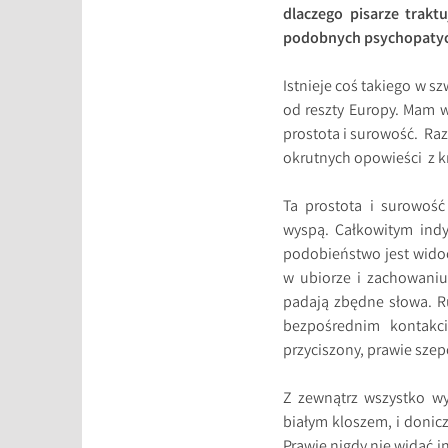
dlaczego pisarze trakt
podobnych psychopatyc
Istnieje coś takiego w s
od reszty Europy. Mam w
prostota i surowość. Raze
okrutnych opowieści z kr
Ta prostota i surowość 
wyspą. Całkowitym ind
podobieństwo jest widoc
w ubiorze i zachowaniu
padają zbędne słowa. R
bezpośrednim kontakc
przyciszony, prawie szep
Z zewnątrz wszystko wy
białym kloszem, i donic
Prawie nigdy nie widać i