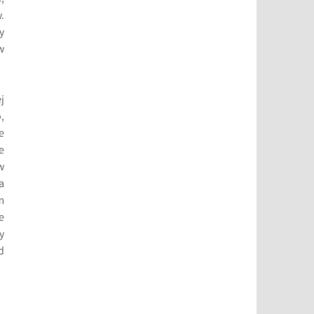
.
y
w
j
,
e
e
w
a
m
e
y
d