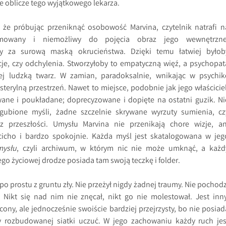
e oblicze tego wyjątkowego lekarza.
że próbując przeniknąć osobowość Marvina, czytelnik natrafi n
formowany i niemożliwy do pojęcia obraz jego wewnętrzne
any za surową maską okrucieństwa. Dzięki temu łatwiej byłob
je, czy odchylenia. Stworzyłoby to empatyczną więź, a psychopat
iej ludzką twarz. W zamian, paradoksalnie, wnikając w psychik
terylną przestrzeń. Nawet to miejsce, podobnie jak jego właściciel
wane i poukładane; doprecyzowane i dopięte na ostatni guzik. Ni
gubione myśli, żadne szczelnie skrywane wyrzuty sumienia, cz
 przeszłości. Umysłu Marvina nie przenikają chore wizje, an
cicho i bardzo spokojnie. Każda myśl jest skatalogowana w jeg
mysłu
, czyli archiwum, w którym nic nie może umknąć, a każd
go życiowej drodze posiada tam swoją teczkę i folder.
po prostu z gruntu zły. Nie przeżył nigdy żadnej traumy. Nie pochodz
. Nikt się nad nim nie znęcał, nikt go nie molestował. Jest inny
łcony, ale jednocześnie swoiście bardziej przejrzysty, bo nie posiad
y rozbudowanej siatki uczuć. W jego zachowaniu każdy ruch jes