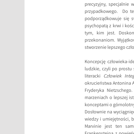
precyzyjny, specjalnie
przypadkowego. Do teg
podporządkowuje się sw
psychopatą z krwi i koś
tym, kim jest. Doskon
przekonaniom. Wyjątkow
stworzenie lepszego czł
Koncepcję człowieka-ide
ludzkie, czyli po prostu
literacki
Człowiek Integ
okrucieństwa Antonina A
Fryderyka Nietzschego
marzeniach o lepszej is
konceptami o górnolotnyc
Dosłownie na wyciągnięc
wiedzy i umiejętności,
Marvinie jest ten sam
Frankensteina z powieści