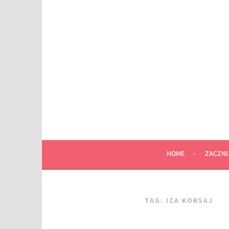
Przeskocz
do
wpisu
HOME
ZACZNI
TAG:
IZA KORSAJ