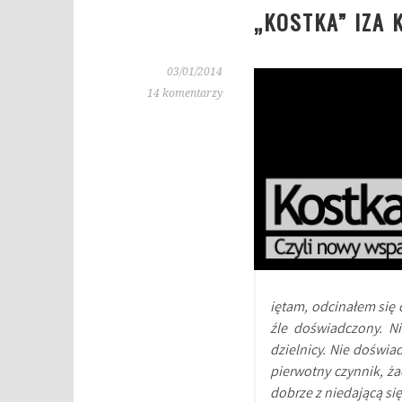
„KOSTKA” IZA 
03/01/2014
14 komentarzy
iętam, odcinałem się 
źle doświadczony. N
dzielnicy. Nie doświ
pierwotny czynnik, ża
dobrze z niedającą si