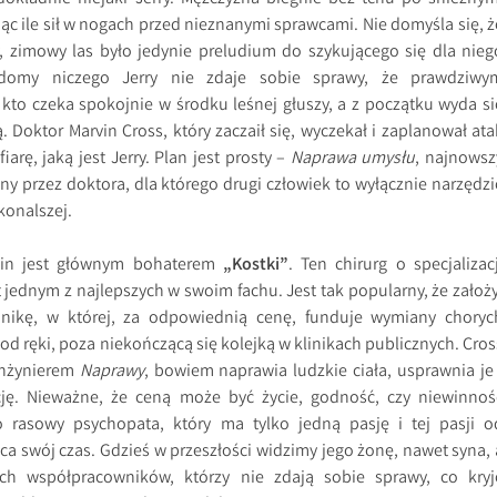
ąc ile sił w nogach przed nieznanymi sprawcami. Nie domyśla się, ż
 zimowy las było jedynie preludium do szykującego się dla nieg
domy niczego Jerry nie zdaje sobie sprawy, że prawdziwy
, kto czeka spokojnie w środku leśnej głuszy, a z początku wyda si
Doktor Marvin Cross, który zaczaił się, wyczekał i zaplanował ata
arę, jaką jest Jerry. Plan jest prosty –
Naprawa umysłu
, najnowsz
ny przez doktora, dla którego drugi człowiek to wyłącznie narzędzi
konalszej.
vin jest głównym bohaterem
„Kostki”
. Ten chirurg o specjalizacj
t jednym z najlepszych w swoim fachu. Jest tak popularny, że założy
inikę, w której, za odpowiednią cenę, funduje wymiany choryc
od ręki, poza niekończącą się kolejką w klinikach publicznych. Cros
inżynierem
Naprawy
, bowiem naprawia ludzkie ciała, usprawnia je 
cję. Nieważne, że ceną może być życie, godność, czy niewinnoś
o rasowy psychopata, który ma tylko jedną pasję i tej pasji o
ca swój czas. Gdzieś w przeszłości widzimy jego żonę, nawet syna, 
kich współpracowników, którzy nie zdają sobie sprawy, co kryj