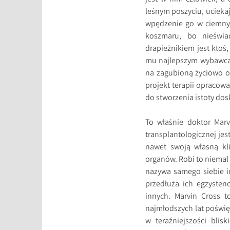
leśnym poszyciu, uciekaj
wpędzenie go w ciemny,
koszmaru, bo nieświa
drapieżnikiem jest ktoś
mu najlepszym wybawcą. 
na zagubioną życiowo ofi
projekt terapii opracowa
do stworzenia istoty dos
To właśnie doktor Mar
transplantologicznej jes
nawet swoją własną kl
organów. Robi to niemal 
nazywa samego siebie 
przedłuża ich egzysten
innych. Marvin Cross t
najmłodszych lat poświę
w teraźniejszości blis