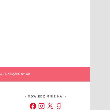
KLUB KSIĄŻKOWY WB
ODWIEDŹ MNIE NA:
Facebook
Instagram
X
Goodreads