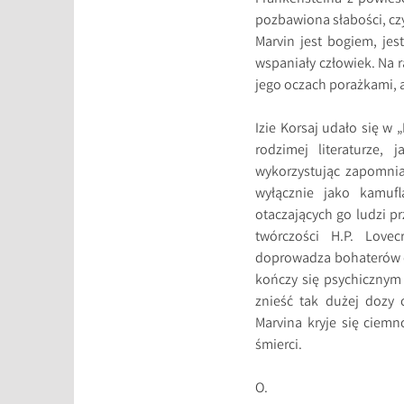
pozbawiona słabości, cz
Marvin jest bogiem, je
wspaniały człowiek. Na r
jego oczach porażkami, 
Izie Korsaj udało się w
rodzimej literaturze, 
wykorzystując zapomnia
wyłącznie jako kamufl
otaczających go ludzi p
twórczości H.P. Lovec
doprowadza bohaterów d
kończy się psychicznym 
znieść tak dużej dozy 
Marvina kryje się ciemn
śmierci.
O.