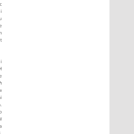
c
i
u
e
m
t
i
ł
e
h
w
i
.
b
W
a
,