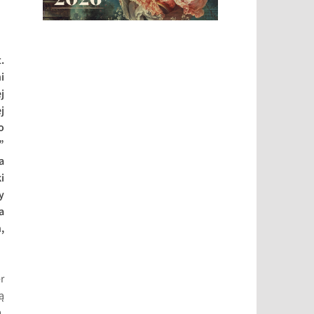
.
i
j
j
o
”
a
i
y
a
,
r
ą
,