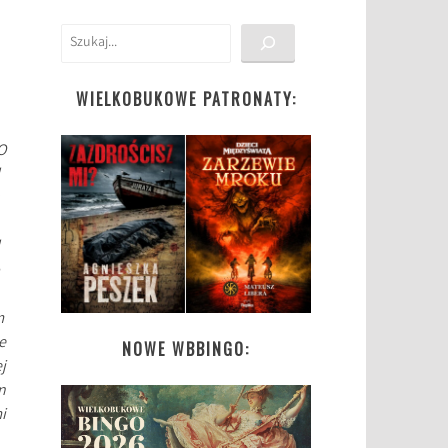
Szukaj
WIELKOBUKOWE PATRONATY:
O
m
e
NOWE WBBINGO:
j
n
i