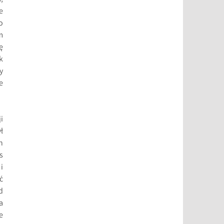
e
o
m
ę
k
y
e
i
ł
h
s
i
ć
d
a
e