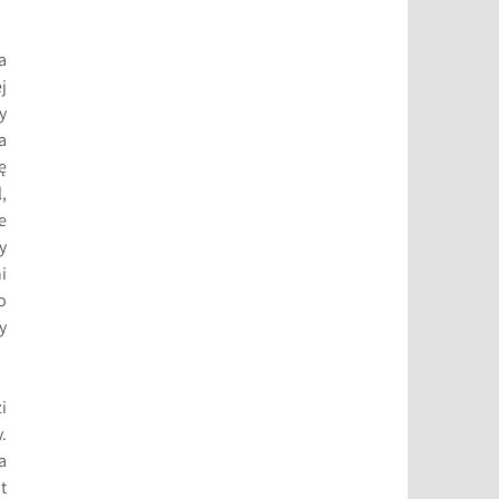
a
j
y
a
ę
,
e
y
i
o
y
i
.
a
t