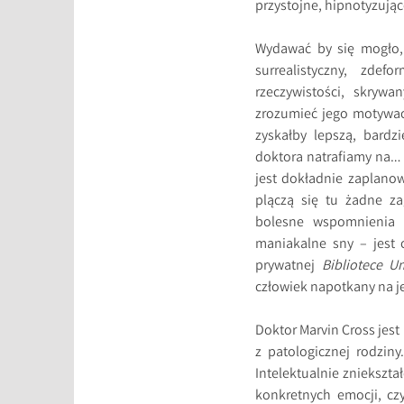
przystojne, hipnotyzując
Wydawać by się mogło, 
surrealistyczny, zde
rzeczywistości, skryw
zrozumieć jego motywac
zyskałby lepszą, bardz
doktora natrafiamy na… s
jest dokładnie zaplano
plączą się tu żadne za
bolesne wspomnienia z
maniakalne sny – jest 
prywatnej
Bibliotece U
człowiek napotkany na je
Doktor Marvin Cross jest 
z patologicznej rodziny
Intelektualnie zniekszta
konkretnych emocji, cz