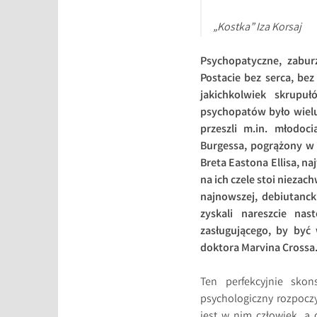
„Kostka” Iza Korsaj
Psychopatyczne, zabur
Postacie bez serca, be
jakichkolwiek skrupu
psychopatów było wielu,
przeszli m.in. młodoc
Burgessa, pogrążony w 
Breta Eastona Ellisa, na
na ich czele stoi niezach
najnowszej, debiutancki
zyskali nareszcie nas
zasługującego, by być
doktora Marvina Crossa
Ten perfekcyjnie skons
psychologiczny rozpocz
jest w nim człowiek, a 