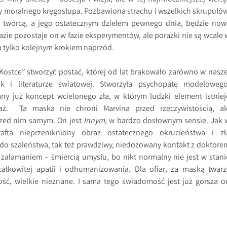
y moralnego kręgosłupa. Pozbawiona strachu i wszelkich skrupułów
st twórcą, a jego ostatecznym dziełem pewnego dnia, będzie now
azie pozostaje on w fazie eksperymentów, ale porażki nie są wcale 
a tylko kolejnym krokiem naprzód.
 „Kostce” stworzyć postać, której od lat brakowało zarówno w nasze
jak i literaturze światowej. Stworzyła psychopatę modelowego
ny już koncept wcielonego zła, w którym ludzki element istniej
aż. Ta maska nie chroni Marvina przed rzeczywistością, al
rzed nim samym. On jest
Innym
, w bardzo dosłownym sensie. Jak 
rafta nieprzenikniony obraz ostatecznego okrucieństwa i zł
o szaleństwa, tak też prawdziwy, niedozowany kontakt z doktore
załamaniem – śmiercią umysłu, bo nikt normalny nie jest w stani
całkowitej apatii i odhumanizowania. Dla ofiar, za maską twarz
ość, wielkie nieznane. I sama tego świadomość jest już gorsza o