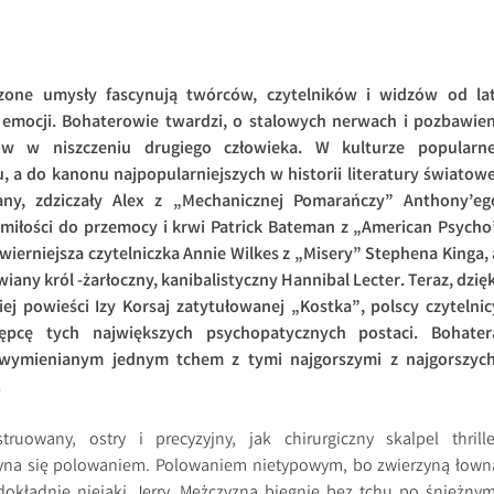
zone umysły fascynują twórców, czytelników i widzów od lat
z emocji. Bohaterowie twardzi, o stalowych nerwach i pozbawien
łów w niszczeniu drugiego człowieka. W kulturze popularne
 a do kanonu najpopularniejszych w historii literatury światowe
iany, zdziczały Alex z „Mechanicznej Pomarańczy” Anthony’eg
miłości do przemocy i krwi Patrick Bateman z „American Psycho
jwierniejsza czytelniczka Annie Wilkes z „Misery” Stephena Kinga, 
wiany król -żarłoczny, kanibalistyczny Hannibal Lecter. Teraz, dzięk
ej powieści Izy Korsaj zatytułowanej „Kostka”, polscy czytelnic
tępcę tych największych psychopatycznych postaci. Bohater
 wymienianym jednym tchem z tymi najgorszymi z najgorszych
.
truowany, ostry i precyzyjny, jak chirurgiczny skalpel thrille
yna się polowaniem. Polowaniem nietypowym, bo zwierzyną łown
dokładnie niejaki Jerry. Mężczyzna biegnie bez tchu po śnieżnym