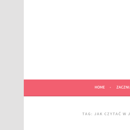
Przeskocz
do
wpisu
HOME
ZACZNI
TAG:
JAK CZYTAĆ W 