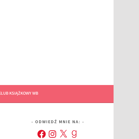
KLUB KSIĄŻKOWY WB
ODWIEDŹ MNIE NA:
Facebook
Instagram
X
Goodreads