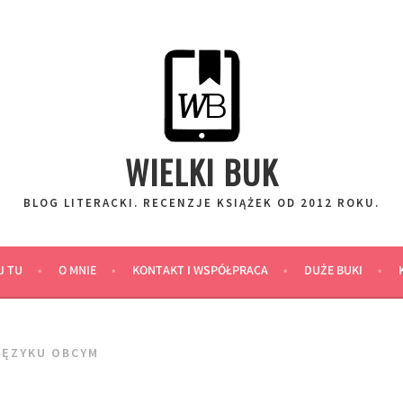
WIELKI BUK
BLOG LITERACKI. RECENZJE KSIĄŻEK OD 2012 ROKU.
J TU
O MNIE
KONTAKT I WSPÓŁPRACA
DUŻE BUKI
JĘZYKU OBCYM