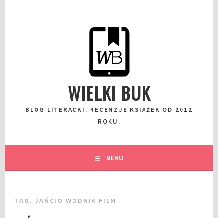
Przeskocz
do
wpisu
WIELKI BUK
BLOG LITERACKI. RECENZJE KSIĄŻEK OD 2012
ROKU.
MENU
TAG:
JAŃCIO WODNIK FILM