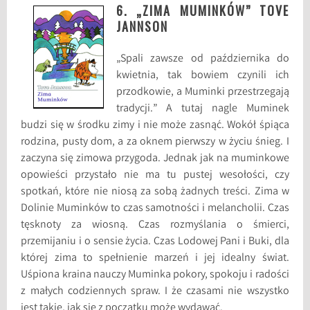
6. „ZIMA MUMINKÓW” TOVE
JANNSON
„Spali zawsze od października do
kwietnia, tak bowiem czynili ich
przodkowie, a Muminki przestrzegają
tradycji.” A tutaj nagle Muminek
budzi się w środku zimy i nie może zasnąć. Wokół śpiąca
rodzina, pusty dom, a za oknem pierwszy w życiu śnieg. I
zaczyna się zimowa przygoda. Jednak jak na muminkowe
opowieści przystało nie ma tu pustej wesołości, czy
spotkań, które nie niosą za sobą żadnych treści. Zima w
Dolinie Muminków to czas samotności i melancholii. Czas
tęsknoty za wiosną. Czas rozmyślania o śmierci,
przemijaniu i o sensie życia. Czas Lodowej Pani i Buki, dla
której zima to spełnienie marzeń i jej idealny świat.
Uśpiona kraina nauczy Muminka pokory, spokoju i radości
z małych codziennych spraw. I że czasami nie wszystko
jest takie, jak się z początku może wydawać.