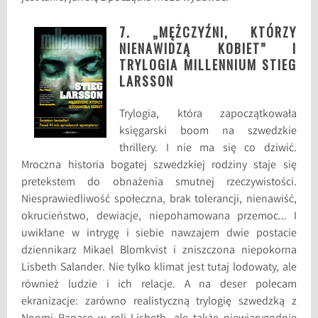
7. „MĘŻCZYŹNI, KTÓRZY
NIENAWIDZĄ KOBIET” I
TRYLOGIA MILLENNIUM STIEG
LARSSON
Trylogia, która zapoczątkowała
księgarski boom na szwedzkie
thrillery. I nie ma się co dziwić.
Mroczna historia bogatej szwedzkiej rodziny staje się
pretekstem do obnażenia smutnej rzeczywistości.
Niesprawiedliwość społeczna, brak tolerancji, nienawiść,
okrucieństwo, dewiacje, niepohamowana przemoc… I
uwikłane w intrygę i siebie nawzajem dwie postacie
dziennikarz Mikael Blomkvist i zniszczona niepokorna
Lisbeth Salander. Nie tylko klimat jest tutaj lodowaty, ale
również ludzie i ich relacje. A na deser polecam
ekranizacje: zarówno realistyczną trylogię szwedzką z