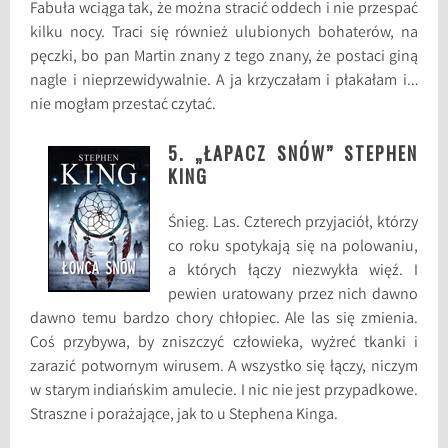
Fabuła wciąga tak, że można stracić oddech i nie przespać
kilku nocy. Traci się również ulubionych bohaterów, na
pęczki, bo pan Martin znany z tego znany, że postaci giną
nagle i nieprzewidywalnie. A ja krzyczałam i płakałam i…
nie mogłam przestać czytać.
5. „ŁAPACZ SNÓW” STEPHEN
KING
Śnieg. Las. Czterech przyjaciół, którzy
co roku spotykają się na polowaniu,
a których łączy niezwykła więź. I
pewien uratowany przez nich dawno
dawno temu bardzo chory chłopiec. Ale las się zmienia.
Coś przybywa, by zniszczyć człowieka, wyżreć tkanki i
zarazić potwornym wirusem. A wszystko się łączy, niczym
w starym indiańskim amulecie. I nic nie jest przypadkowe.
Straszne i porażające, jak to u Stephena Kinga.