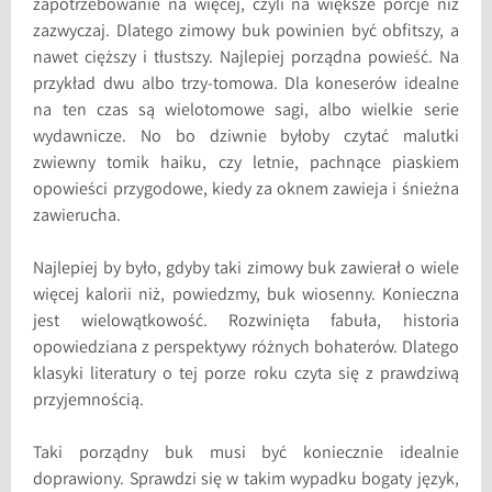
zapotrzebowanie na więcej, czyli na większe porcje niż
zazwyczaj. Dlatego zimowy buk powinien być obfitszy, a
nawet cięższy i tłustszy. Najlepiej porządna powieść. Na
przykład dwu albo trzy-tomowa. Dla koneserów idealne
na ten czas są wielotomowe sagi, albo wielkie serie
wydawnicze. No bo dziwnie byłoby czytać malutki
zwiewny tomik haiku, czy letnie, pachnące piaskiem
opowieści przygodowe, kiedy za oknem zawieja i śnieżna
zawierucha.
Najlepiej by było, gdyby taki zimowy buk zawierał o wiele
więcej kalorii niż, powiedzmy, buk wiosenny. Konieczna
jest wielowątkowość. Rozwinięta fabuła, historia
opowiedziana z perspektywy różnych bohaterów. Dlatego
klasyki literatury o tej porze roku czyta się z prawdziwą
przyjemnością.
Taki porządny buk musi być koniecznie idealnie
doprawiony. Sprawdzi się w takim wypadku bogaty język,