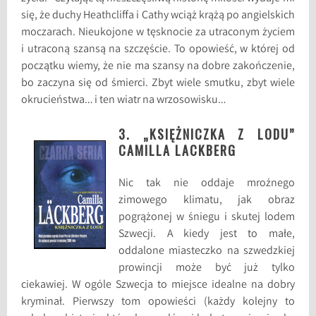
się, że duchy Heathcliffa i Cathy wciąż krążą po angielskich
moczarach. Nieukojone w tęsknocie za utraconym życiem
i utraconą szansą na szczęście. To opowieść, w której od
początku wiemy, że nie ma szansy na dobre zakończenie,
bo zaczyna się od śmierci. Zbyt wiele smutku, zbyt wiele
okrucieństwa… i ten wiatr na wrzosowisku…
3. „KSIĘŻNICZKA Z LODU”
CAMILLA LACKBERG
Nic tak nie oddaje mroźnego
zimowego klimatu, jak obraz
pogrążonej w śniegu i skutej lodem
Szwecji. A kiedy jest to małe,
oddalone miasteczko na szwedzkiej
prowincji może być już tylko
ciekawiej. W ogóle Szwecja to miejsce idealne na dobry
kryminał. Pierwszy tom opowieści (każdy kolejny to