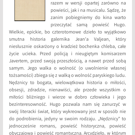
razem w wersji opartej zarówno na
powieści, jak i na musicalu. Sądzę, że
zanim pobiegniemy do kina warto
przeczytać samą powieść Hugo.
Wielkie, epickie, bo czterotomowe dzieło to wyjątkowo
smutna historia galernika Jean’a Valjean, który
niesłusznie oskarżony o kradzież bochenka chleba, całe
życie ucieka. Przed policją i nieugiętym komisarzem
Javertem, przed swoją przeszłością, a nawet przed sobą
samym. Jego walka o wolność (o uwolnienie własnej
tożsamości) zbiega się z walką o wolność paryskiego ludu.
Nędznicy to bogata, wielowątkowa historia o miłości,
obsesji, zdradzie, nienawiści, ale przede wszystkim o
miłości bliźniego i wierze w dobro człowieka i jego
bezinteresowność. Hugo pozwala nam się zanurzyć w
swój literacki świat, który wykreowany jest w sposób nie
do podrobienia, jedyny w swoim rodzaju. „Nędznicy” to
jednocześnie romans, powieść historyczna, powieść
obyczajowa i powieść romantyczna. Arcydzieło, w którym