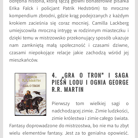
odrębna historia, którą łączą główni bohaterowie pisarka
Erika Falck i policjant Patrik Hedström) to mroczne
kompendium zbrodni, gdzie krąg podejrzanych z każdym
krokiem zacieśnia się coraz mocniej. Camilla Lackberg
umiejscowiła mroczną intrygę w rodzinnym miasteczku i
dzięki temu w mistrzowsko przekonujący sposób ukazuje
nam zamkniętą małą społeczność i czasami dziwne,
czasami niepokojące relacje jakie zachodzą wśród jej
mieszkańców.
4. „GRA O TRON” I SAGA
PIEŚŃ LODU I OGNIA GEORGE
R.R. MARTIN
Pierwszy tom wielkiej sagi o
nadchodzącej zimie. Zimie ludzkości,
zimie królestwa i zimie całego świata.
Fantasy doprowadzone do mistrzostwa, bo nie ma tu zbyt
wielu elementów fantasy. Jest za to genialna opowieść.