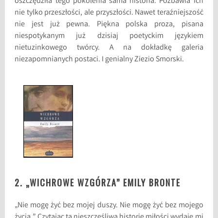
oszczędziła tego pokolenia sama historia. Pozbawia ich
nie tylko przeszłości, ale przyszłości. Nawet teraźniejszość
nie jest już pewna. Piękna polska proza, pisana
niespotykanym już dzisiaj poetyckim językiem
nietuzinkowego twórcy. A na dokładkę galeria
niezapomnianych postaci. I genialny Ziezio Smorski.
2. „WICHROWE WZGÓRZA” EMILY BRONTE
„Nie mogę żyć bez mojej duszy. Nie mogę żyć bez mojego
życia.” Czytając tą nieszczęśliwą historię miłości wydaje mi