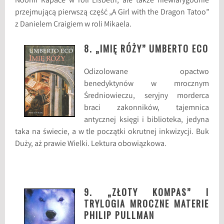
Noomi Rapace w roli Lisbeth, ale także niewiarygodnie
przejmującą pierwszą część „A Girl with the Dragon Tatoo”
z Danielem Craigiem w roli Mikaela.
8. „IMIĘ RÓŻY” UMBERTO ECO
Odizolowane opactwo
benedyktynów w mrocznym
Średniowieczu, seryjny morderca
braci zakonników, tajemnica
antycznej księgi i biblioteka, jedyna
taka na świecie, a w tle początki okrutnej inkwizycji. Buk
Duży, aż prawie Wielki. Lektura obowiązkowa.
9. „ZŁOTY KOMPAS” I
TRYLOGIA MROCZNE MATERIE
PHILIP PULLMAN