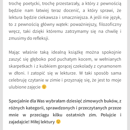
trochę poetycki, trochę przestarzały, a który z pewnością
będzie nam łatwiej teraz docenić, a który sprawi, że
lektura będzie ciekawsza i smaczniejsza. A jeśli nie język,
to z pewnością główny wątek: poważniejszy, filozoficzny
wręcz, taki dzięki któremu zatrzymamy się na chwilę i
zmusimy do refleksji.
Mając właśnie taką idealną książkę można spokojnie
zaszyć się głęboko pod puchatym kocem, w wełnianych
skarpetkach i z kubkiem gorącej czekolady z cynamonem
w dłoni. I zatopić się w lekturze. W taki sposób sama
celebruję czytanie w zimie i przyznaję się, że jest to moje
ulubione zajęcie
Specjalnie dla Was wybrałam dziesięć zimowych buków, z
różnych kategorii, sprawdzonych i przeczytanych przeze
mnie w przeciągu kilku ostatnich zim. Polujcie i
zajadajcie! Miłej lektury