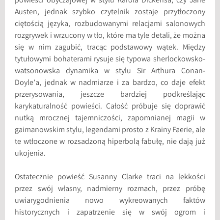
powieści obyczajowej w stylu Karola Dickensa, czy Jane
Austen, jednak szybko czytelnik zostaje przytłoczony
ciętością języka, rozbudowanymi relacjami salonowych
rozgrywek i wrzucony w tło, które ma tyle detali, że można
się w nim zagubić, tracąc podstawowy wątek. Między
tytułowymi bohaterami rysuje się typowa sherlockowsko-
watsonowska dynamika w stylu Sir Arthura Conan-
Doyle’a, jednak w nadmiarze i za bardzo, co daje efekt
przerysowania, jeszcze bardziej podkreślając
karykaturalność powieści. Całość próbuje się doprawić
nutką mrocznej tajemniczości, zapomnianej magii w
gaimanowskim stylu, legendami prosto z Krainy Faerie, ale
te wtłoczone w rozsadzoną hiperbolą fabułę, nie dają już
ukojenia.
Ostatecznie powieść Susanny Clarke traci na lekkości
przez swój własny, nadmierny rozmach, przez próbę
uwiarygodnienia nowo wykreowanych faktów
historycznych i zapatrzenie się w swój ogrom i