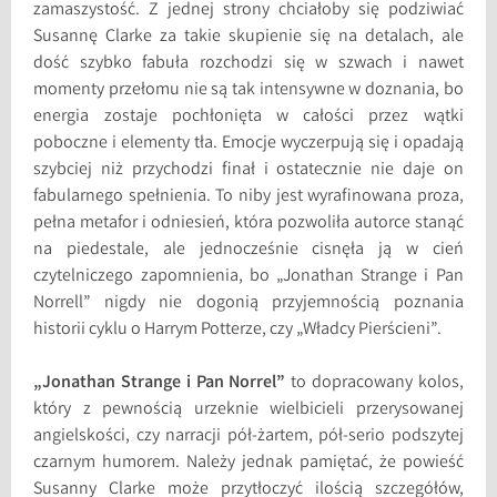
zamaszystość. Z jednej strony chciałoby się podziwiać
Susannę Clarke za takie skupienie się na detalach, ale
dość szybko fabuła rozchodzi się w szwach i nawet
momenty przełomu nie są tak intensywne w doznania, bo
energia zostaje pochłonięta w całości przez wątki
poboczne i elementy tła. Emocje wyczerpują się i opadają
szybciej niż przychodzi finał i ostatecznie nie daje on
fabularnego spełnienia. To niby jest wyrafinowana proza,
pełna metafor i odniesień, która pozwoliła autorce stanąć
na piedestale, ale jednocześnie cisnęła ją w cień
czytelniczego zapomnienia, bo „Jonathan Strange i Pan
Norrell” nigdy nie dogonią przyjemnością poznania
historii cyklu o Harrym Potterze, czy „Władcy Pierścieni”.
„Jonathan Strange i Pan Norrel”
to dopracowany kolos,
który z pewnością urzeknie wielbicieli przerysowanej
angielskości, czy narracji pół-żartem, pół-serio podszytej
czarnym humorem. Należy jednak pamiętać, że powieść
Susanny Clarke może przytłoczyć ilością szczegółów,