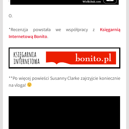
O.
*Recenzja powstała we współpracy z
Księgarnią
Internetową Bonito
.
**Po więcej powieści Susanny Clarke zajrzyjcie koniecznie
na vloga!