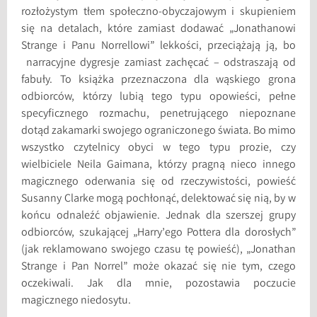
rozłożystym tłem społeczno-obyczajowym i skupieniem
się na detalach, które zamiast dodawać „Jonathanowi
Strange i Panu Norrellowi” lekkości, przeciążają ją, bo
narracyjne dygresje zamiast zachęcać – odstraszają od
fabuły. To książka przeznaczona dla wąskiego grona
odbiorców, którzy lubią tego typu opowieści, pełne
specyficznego rozmachu, penetrującego niepoznane
dotąd zakamarki swojego ograniczonego świata. Bo mimo
wszystko czytelnicy obyci w tego typu prozie, czy
wielbiciele Neila Gaimana, którzy pragną nieco innego
magicznego oderwania się od rzeczywistości, powieść
Susanny Clarke mogą pochłonąć, delektować się nią, by w
końcu odnaleźć objawienie. Jednak dla szerszej grupy
odbiorców, szukającej „Harry’ego Pottera dla dorosłych”
(jak reklamowano swojego czasu tę powieść), „Jonathan
Strange i Pan Norrel” może okazać się nie tym, czego
oczekiwali. Jak dla mnie, pozostawia poczucie
magicznego niedosytu.