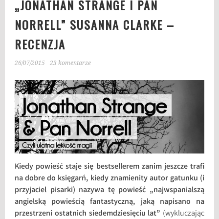
„JONATHAN STRANGE I PAN
NORRELL” SUSANNA CLARKE –
RECENZJA
26/07/2015
23 komentarze
Kiedy powieść staje się bestsellerem zanim jeszcze trafi
na dobre do księgarń, kiedy znamienity autor gatunku (i
przyjaciel pisarki) nazywa tę powieść „najwspanialszą
angielską powieścią fantastyczną, jaką napisano na
przestrzeni ostatnich siedemdziesięciu lat”
(wykluczając