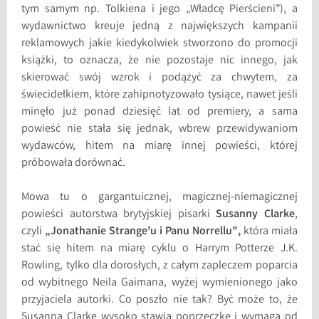
tym samym np. Tolkiena i jego „Władcę Pierścieni”), a
wydawnictwo kreuje jedną z największych kampanii
reklamowych jakie kiedykolwiek stworzono do promocji
książki, to oznacza, że nie pozostaje nic innego, jak
skierować swój wzrok i podążyć za chwytem, za
świecidełkiem, które zahipnotyzowało tysiące, nawet jeśli
minęło już ponad dziesięć lat od premiery, a sama
powieść nie stała się jednak, wbrew przewidywaniom
wydawców, hitem na miarę innej powieści, której
próbowała dorównać.
Mowa tu o gargantuicznej, magicznej-niemagicznej
powieści autorstwa brytyjskiej pisarki
Susanny Clarke
,
czyli
„Jonathanie Strange’u i Panu Norrellu”,
która miała
stać się hitem na miarę cyklu o Harrym Potterze J.K.
Rowling, tylko dla dorosłych, z całym zapleczem poparcia
od wybitnego Neila Gaimana, wyżej wymienionego jako
przyjaciela autorki. Co poszło nie tak? Być może to, że
Susanna Clarke wysoko stawia poprzeczkę i wymaga od