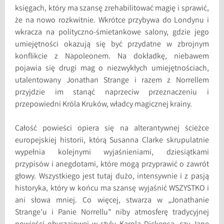
księgach, który ma szansę zrehabilitować magię i sprawić,
że na nowo rozkwitnie. Wkrótce przybywa do Londynu i
wkracza na polityczno-śmietankowe salony, gdzie jego
umiejętności okazują się być przydatne w zbrojnym
konflikcie z Napoleonem. Na dokładkę, niebawem
pojawia się drugi mag o niezwykłych umiejętnościach,
utalentowany Jonathan Strange i razem z Norrellem
przyjdzie im stanąć naprzeciw przeznaczeniu i
przepowiedni Króla Kruków, władcy magicznej krainy.
Całość powieści opiera się na alterantywnej ścieżce
europejskiej historii, którą Susanna Clarke skrupulatnie
wypełnia kolejnymi wyjaśnieniami, dziesiątkami
przypisów i anegdotami, które mogą przyprawić o zawrót
głowy. Wszystkiego jest tutaj dużo, intensywnie i z pasją
historyka, który w końcu ma szansę wyjaśnić WSZYSTKO i
ani słowa mniej. Co więcej, stwarza w „Jonathanie
Strange’u i Panie Norrellu” niby atmosferę tradycyjnej