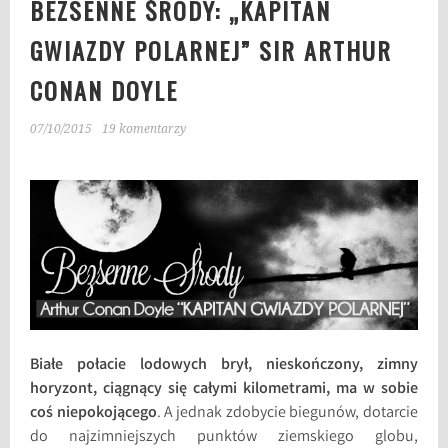
BEZSENNE ŚRODY: „KAPITAN
GWIAZDY POLARNEJ” SIR ARTHUR
CONAN DOYLE
07/10/2015
19 komentarzy
Białe połacie lodowych brył, nieskończony, zimny
horyzont, ciągnący się całymi kilometrami, ma w sobie
coś niepokojącego
. A jednak zdobycie biegunów, dotarcie
do najzimniejszych punktów ziemskiego globu,