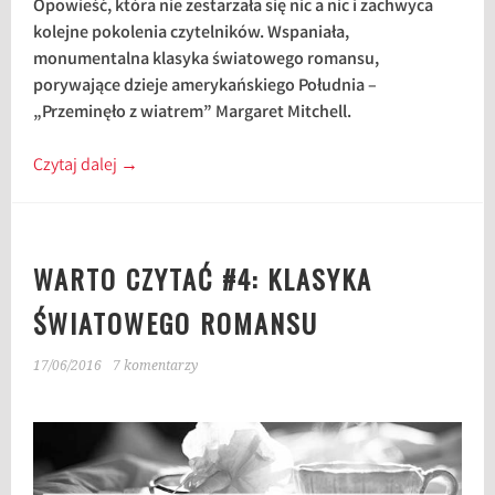
Opowieść, która nie zestarzała się nic a nic i zachwyca
kolejne pokolenia czytelników. Wspaniała,
monumentalna klasyka światowego romansu,
porywające dzieje amerykańskiego Południa –
„Przeminęło z wiatrem” Margaret Mitchell.
Czytaj dalej
→
WARTO CZYTAĆ #4: KLASYKA
ŚWIATOWEGO ROMANSU
17/06/2016
7 komentarzy