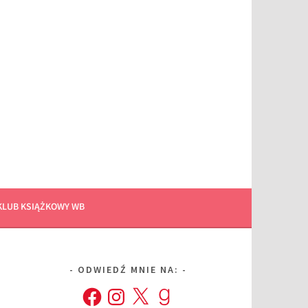
KLUB KSIĄŻKOWY WB
ODWIEDŹ MNIE NA:
Facebook
Instagram
X
Goodreads