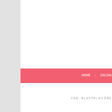
Przeskocz
do
wpisu
HOME
ZACZNI
TAG:
KLASYKI KTÓR