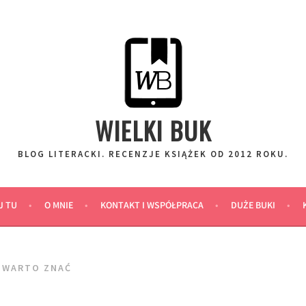
WIELKI BUK
BLOG LITERACKI. RECENZJE KSIĄŻEK OD 2012 ROKU.
J TU
O MNIE
KONTAKT I WSPÓŁPRACA
DUŻE BUKI
E WARTO ZNAĆ