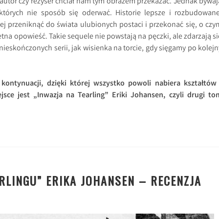
ż autor czy reżyser chciał nam tym obrazem przekazać. Jednak bywaj
których nie sposób się oderwać. Historie lepsze i rozbudowane
iej przeniknąć do świata ulubionych postaci i przekonać się, o czy
tna opowieść. Takie sequele nie powstają na pęczki, ale zdarzają si
 nieskończonych serii, jak wisienka na torcie, gdy sięgamy po kolejn
kontynuacji, dzięki której wszystko powoli nabiera kształtów 
sce jest „Inwazja na Tearling” Eriki Johansen, czyli drugi to
RLINGU” ERIKA JOHANSEN – RECENZJA