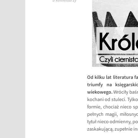
8 komentarzy
Od kilku lat literatur
triumfy na księgarsk
wiekowego.
Wróciły baśn
kochani od stuleci. Tylk
formie, chociaż nieco 
pełnych magii, miłosny
tytuł nieco odmienny, po
zaskakującą, zupełnie in