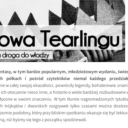
a fantasy, w tym bardzo popularnym, młodzieżowym wydaniu, świec
ich półkach i pośród czytelników niemal każdego przedział
ie w całej swojej okazałości, powróciły legendy, bohaterowie znani 
o ich otoczenie nieco inne, a historie o wiele bardziej rozbudowane 
spłycone w swoim znaczeniu. W tym tłumie nagromadzonych tytułó
ch trójkątów i dworskich rozgrywek tylko czasami można dostrze
zornie podobny, który przy bliskim spotkaniu okazuje się być lektur
ną, niż byśmy się tego z początku spodziewali.