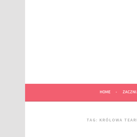
Przeskocz
do
wpisu
HOME
ZACZNI
TAG:
KRÓLOWA TEAR