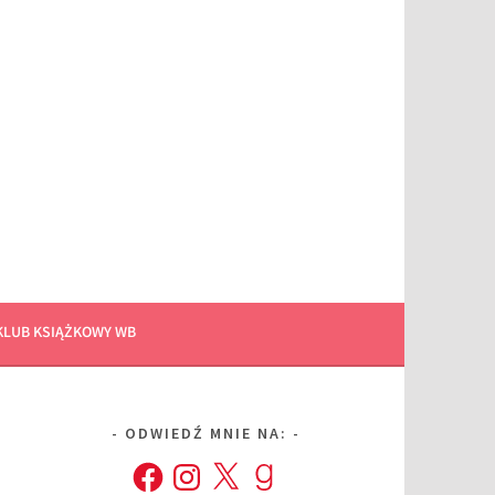
KLUB KSIĄŻKOWY WB
ODWIEDŹ MNIE NA:
Facebook
Instagram
X
Goodreads