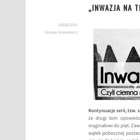
„INWAZJA NA T
18/04/2016
Zostaw komentarz
Kontynuacje serii, tzw.
że drugi tom opowieści
oryginałowi do pięt. Zaws
wątek pobocznej postaci