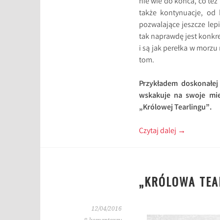
nie wie do końca, co te
także kontynuacje, od 
pozwalające jeszcze lep
tak naprawdę jest konkre
i są jak perełka w morzu
tom.
Przykładem doskonałej 
wskakuje na swoje miej
„Królowej Tearlingu”.
Czytaj dalej
→
„KRÓLOWA TEA
12/04/2016