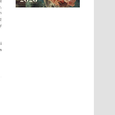
ą
,
m
ę
y
i
m