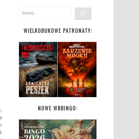
Szukaj
WIELKOBUKOWE PATRONATY:
NOWE WBBINGO:
,
ą
o
ż