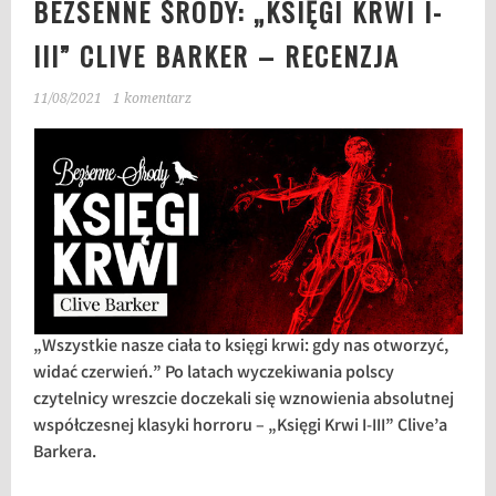
BEZSENNE ŚRODY: „KSIĘGI KRWI I-
III” CLIVE BARKER – RECENZJA
11/08/2021
1 komentarz
„Wszystkie nasze ciała to księgi krwi: gdy nas otworzyć,
widać czerwień.” Po latach wyczekiwania polscy
czytelnicy wreszcie doczekali się wznowienia absolutnej
współczesnej klasyki horroru – „Księgi Krwi I-III” Clive’a
Barkera.