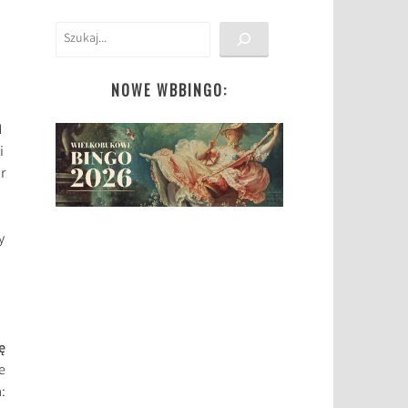
Szukaj
NOWE WBBINGO:
M
i
r
y
ę
e
: