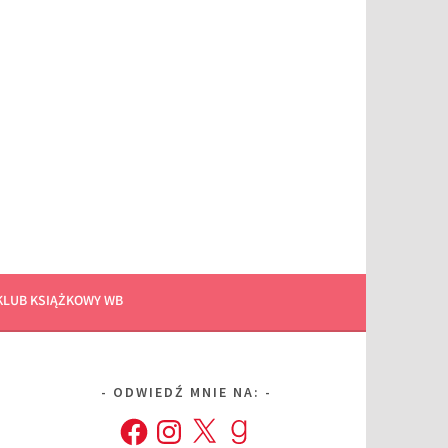
KLUB KSIĄŻKOWY WB
ODWIEDŹ MNIE NA:
Facebook
Instagram
X
Goodreads