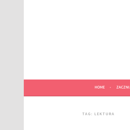
Przeskocz
do
wpisu
HOME
ZACZNI
TAG:
LEKTURA