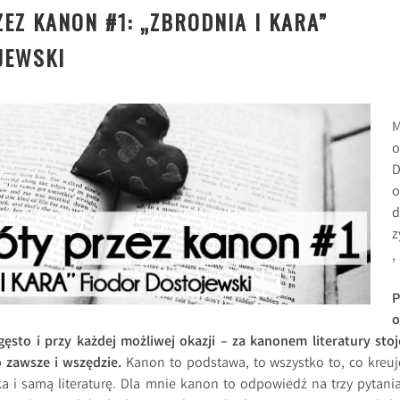
EZ KANON #1: „ZBRODNIA I KARA”
JEWSKI
o
D
o
d
z
,
P
o
ęsto i przy każdej możliwej okazji – za kanonem literatury stoj
 zawsze i wszędzie.
Kanon to podstawa, to wszystko to, co kreuj
a i samą literaturę. Dla mnie kanon to odpowiedź na trzy pytania