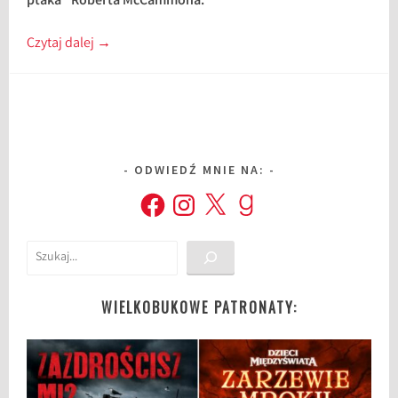
ptaka” Roberta McCammona.
Czytaj dalej
→
ODWIEDŹ MNIE NA:
Facebook
Instagram
X
Goodreads
Szukaj
WIELKOBUKOWE PATRONATY: