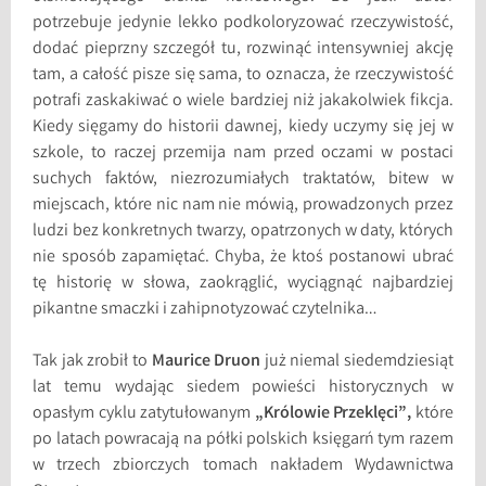
potrzebuje jedynie lekko podkoloryzować rzeczywistość,
dodać pieprzny szczegół tu, rozwinąć intensywniej akcję
tam, a całość pisze się sama, to oznacza, że rzeczywistość
potrafi zaskakiwać o wiele bardziej niż jakakolwiek fikcja.
Kiedy sięgamy do historii dawnej, kiedy uczymy się jej w
szkole, to raczej przemija nam przed oczami w postaci
suchych faktów, niezrozumiałych traktatów, bitew w
miejscach, które nic nam nie mówią, prowadzonych przez
ludzi bez konkretnych twarzy, opatrzonych w daty, których
nie sposób zapamiętać. Chyba, że ktoś postanowi ubrać
tę historię w słowa, zaokrąglić, wyciągnąć najbardziej
pikantne smaczki i zahipnotyzować czytelnika…
Tak jak zrobił to
Maurice Druon
już niemal siedemdziesiąt
lat temu wydając siedem powieści historycznych w
opasłym cyklu zatytułowanym
„Królowie Przeklęci”,
które
po latach powracają na półki polskich księgarń tym razem
w trzech zbiorczych tomach nakładem Wydawnictwa