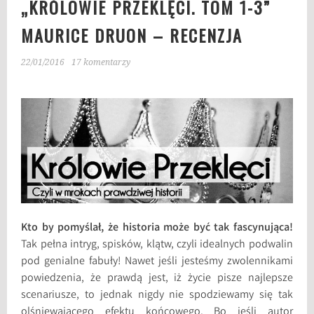
„KRÓLOWIE PRZEKLĘCI. TOM 1-3”
MAURICE DRUON – RECENZJA
22/01/2016
17 komentarzy
Kto by pomyślał, że historia może być tak fascynująca!
Tak pełna intryg, spisków, klątw, czyli idealnych podwalin
pod genialne fabuły! Nawet jeśli jesteśmy zwolennikami
powiedzenia, że prawdą jest, iż życie pisze najlepsze
scenariusze, to jednak nigdy nie spodziewamy się tak
olśniewającego efektu końcowego. Bo jeśli autor