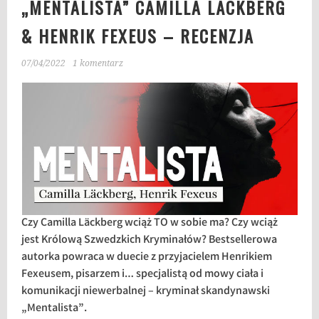
„MENTALISTA” CAMILLA LÄCKBERG
& HENRIK FEXEUS – RECENZJA
07/04/2022
1 komentarz
Czy Camilla Läckberg wciąż TO w sobie ma? Czy wciąż
jest Królową Szwedzkich Kryminałów? Bestsellerowa
autorka powraca w duecie z przyjacielem Henrikiem
Fexeusem, pisarzem i… specjalistą od mowy ciała i
komunikacji niewerbalnej – kryminał skandynawski
„Mentalista”.