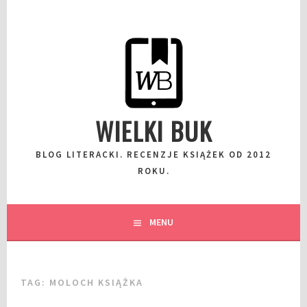
Przeskocz
do
wpisu
WIELKI BUK
BLOG LITERACKI. RECENZJE KSIĄŻEK OD 2012
ROKU.
MENU
TAG:
MOLOCH KSIĄŻKA