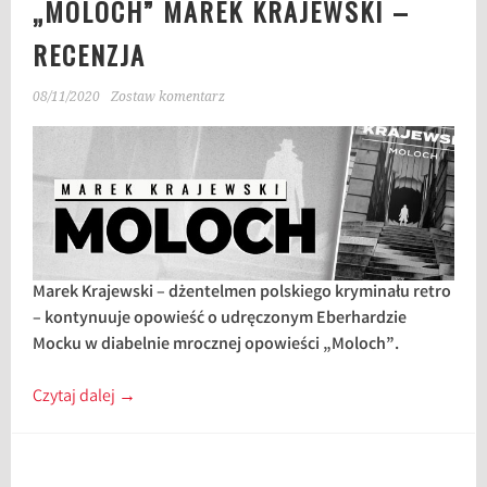
„MOLOCH” MAREK KRAJEWSKI –
RECENZJA
08/11/2020
Zostaw komentarz
Marek Krajewski – dżentelmen polskiego kryminału retro
– kontynuuje opowieść o udręczonym Eberhardzie
Mocku w diabelnie mrocznej opowieści „Moloch”.
Czytaj dalej
→