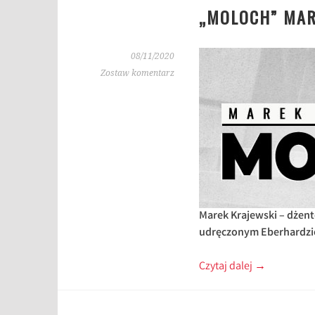
„MOLOCH” MAR
08/11/2020
Zostaw komentarz
Marek Krajewski – dżent
udręczonym Eberhardzie
Czytaj dalej
→