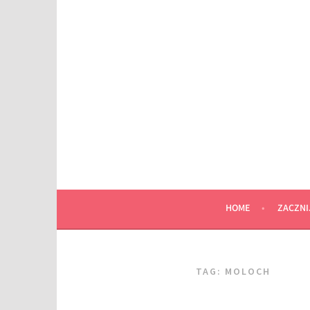
Przeskocz
do
wpisu
HOME
ZACZNI
TAG:
MOLOCH