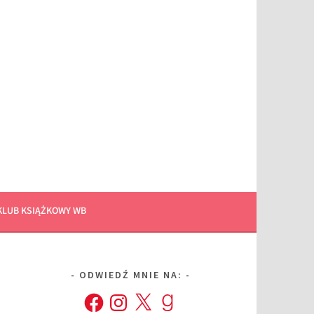
KLUB KSIĄŻKOWY WB
ODWIEDŹ MNIE NA:
Facebook
Instagram
X
Goodreads