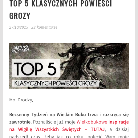
TOP 5 KLASYCZNYCH POWIEŚCI
GROZY
27/10/2015
22 komentarze
Moi Drodzy,
Bezsenny Tydzień na Wielkim Buku trwa i rozkręca się
zawrotnie.
Poznaliście już moje
Wielkobukowe
Inspiracje
na Wigilię Wszystkich Świętych ­– TUTAJ
, a dzisiaj
nadszedł czas, żeby jak co roku, polecić Wam moje