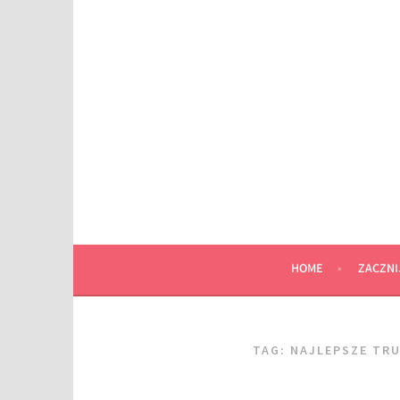
Przeskocz
do
wpisu
HOME
ZACZNI
TAG:
NAJLEPSZE TRU