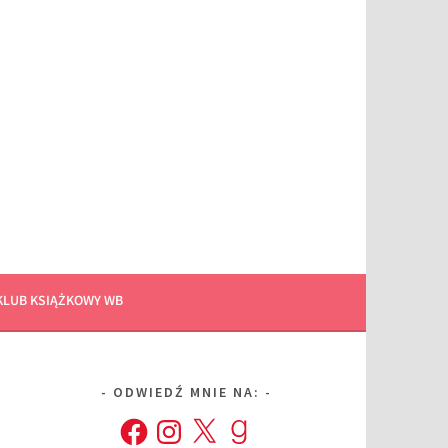
KLUB KSIĄŻKOWY WB
ODWIEDŹ MNIE NA:
Facebook
Instagram
X
Goodreads