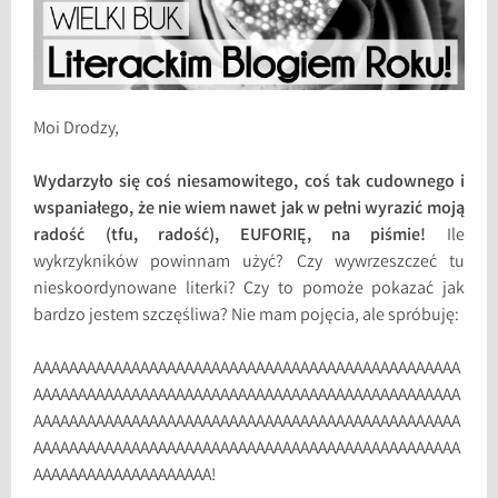
Moi Drodzy,
Wydarzyło się coś niesamowitego, coś tak cudownego i
wspaniałego, że nie wiem nawet jak w pełni wyrazić moją
radość (tfu, radość), EUFORIĘ, na piśmie!
Ile
wykrzykników powinnam użyć? Czy wywrzeszczeć tu
nieskoordynowane literki? Czy to pomoże pokazać jak
bardzo jestem szczęśliwa? Nie mam pojęcia, ale spróbuję:
AAAAAAAAAAAAAAAAAAAAAAAAAAAAAAAAAAAAAAAAAAAAAAAA
AAAAAAAAAAAAAAAAAAAAAAAAAAAAAAAAAAAAAAAAAAAAAAAA
AAAAAAAAAAAAAAAAAAAAAAAAAAAAAAAAAAAAAAAAAAAAAAAA
AAAAAAAAAAAAAAAAAAAAAAAAAAAAAAAAAAAAAAAAAAAAAAAA
AAAAAAAAAAAAAAAAAAAA!