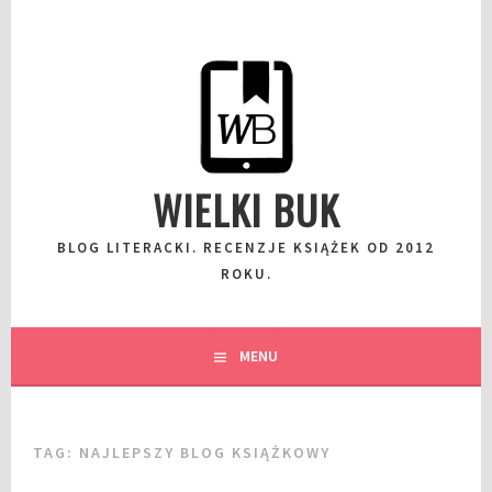
Przeskocz
do
wpisu
WIELKI BUK
BLOG LITERACKI. RECENZJE KSIĄŻEK OD 2012
ROKU.
MENU
TAG:
NAJLEPSZY BLOG KSIĄŻKOWY