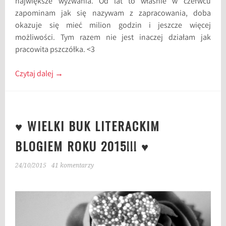
największe wyzwania. Od lat to właśnie w czerwcu
zapominam jak się nazywam z zapracowania, doba
okazuje się mieć milion godzin i jeszcze więcej
możliwości. Tym razem nie jest inaczej działam jak
pracowita pszczółka. <3
Czytaj dalej
→
♥ WIELKI BUK LITERACKIM
BLOGIEM ROKU 2015!!! ♥
24/10/2015
41 komentarzy