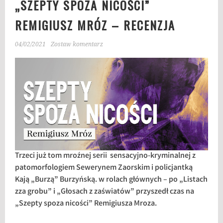
„SZEPTY SPOZA NICOŚCI”
REMIGIUSZ MRÓZ – RECENZJA
04/02/2021
Zostaw komentarz
Trzeci już tom mroźnej serii sensacyjno-kryminalnej z
patomorfologiem Sewerynem Zaorskim i policjantką
Kają „Burzą” Burzyńską. w rolach głównych – po „Listach
zza grobu” i „Głosach z zaświatów” przyszedł czas na
„Szepty spoza nicości” Remigiusza Mroza.