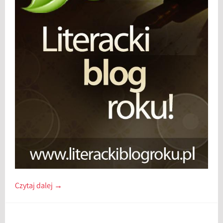
Czytaj dalej
→