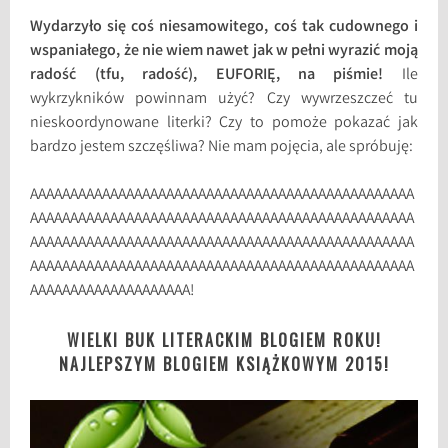
Wydarzyło się coś niesamowitego, coś tak cudownego i
wspaniałego, że nie wiem nawet jak w pełni wyrazić moją
radość (tfu, radość), EUFORIĘ, na piśmie!
Ile
wykrzykników powinnam użyć? Czy wywrzeszczeć tu
nieskoordynowane literki? Czy to pomoże pokazać jak
bardzo jestem szczęśliwa? Nie mam pojęcia, ale spróbuję:
AAAAAAAAAAAAAAAAAAAAAAAAAAAAAAAAAAAAAAAAAAAAAAAA
AAAAAAAAAAAAAAAAAAAAAAAAAAAAAAAAAAAAAAAAAAAAAAAA
AAAAAAAAAAAAAAAAAAAAAAAAAAAAAAAAAAAAAAAAAAAAAAAA
AAAAAAAAAAAAAAAAAAAAAAAAAAAAAAAAAAAAAAAAAAAAAAAA
AAAAAAAAAAAAAAAAAAAA!
WIELKI BUK LITERACKIM BLOGIEM ROKU!
NAJLEPSZYM BLOGIEM KSIĄŻKOWYM 2015!