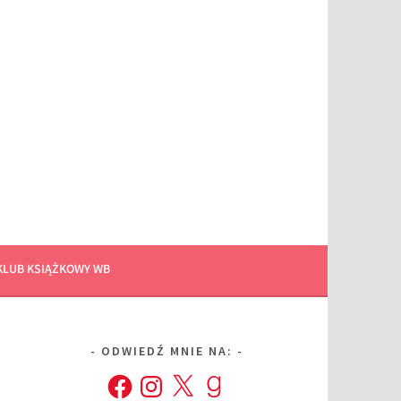
KLUB KSIĄŻKOWY WB
ODWIEDŹ MNIE NA:
Facebook
Instagram
X
Goodreads