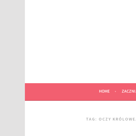
Przeskocz
do
wpisu
HOME
ZACZNI
TAG:
OCZY KRÓLOWE