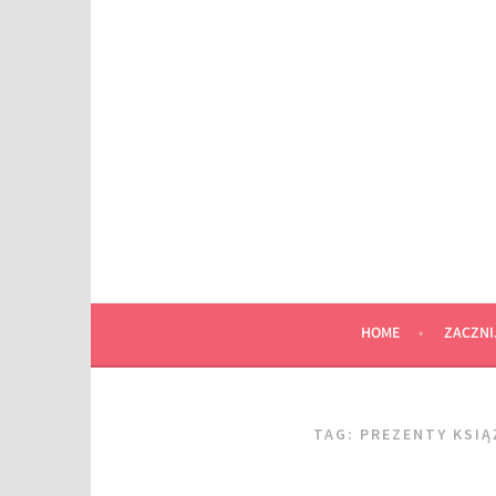
Przeskocz
do
wpisu
HOME
ZACZNI
TAG:
PREZENTY KSI