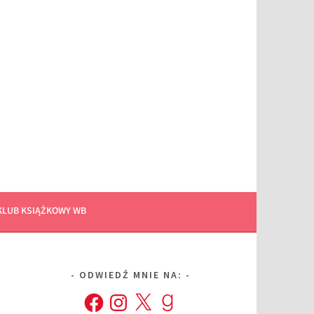
KLUB KSIĄŻKOWY WB
ODWIEDŹ MNIE NA:
Facebook
Instagram
X
Goodreads