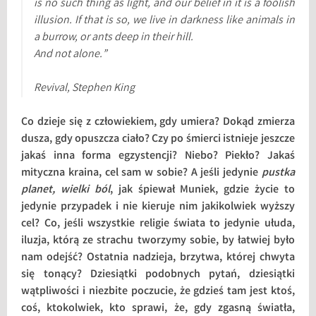
is no such thing as light, and our belief in it is a foolish
illusion. If that is so, we live in darkness like animals in
a burrow, or ants deep in their hill.
And not alone.”
Revival
, Stephen King
Co dzieje się z człowiekiem, gdy umiera? Dokąd zmierza
dusza, gdy opuszcza ciało? Czy po śmierci istnieje jeszcze
jakaś inna forma egzystencji? Niebo? Piekło? Jakaś
mityczna kraina, cel sam w sobie? A jeśli jedynie
pustka
planet, wielki ból
, jak śpiewał Muniek, gdzie życie to
jedynie przypadek i nie kieruje nim jakikolwiek wyższy
cel? Co, jeśli wszystkie religie świata to jedynie ułuda,
iluzja, którą ze strachu tworzymy sobie, by łatwiej było
nam odejść? Ostatnia nadzieja, brzytwa, której chwyta
się tonący? Dziesiątki podobnych pytań, dziesiątki
wątpliwości i niezbite poczucie, że gdzieś tam jest ktoś,
coś, ktokolwiek, kto sprawi, że, gdy zgasną światła,