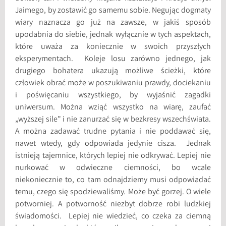
Jaimego, by zostawić go samemu sobie. Negując dogmaty
wiary naznacza go już na zawsze, w jakiś sposób
upodabnia do siebie, jednak wyłącznie w tych aspektach,
które uważa za koniecznie w swoich przyszłych
eksperymentach. Koleje losu zarówno jednego, jak
drugiego bohatera ukazują możliwe ścieżki, które
człowiek obrać może w poszukiwaniu prawdy, dociekaniu
i poświęcaniu wszystkiego, by wyjaśnić zagadki
uniwersum. Można wziąć wszystko na wiarę, zaufać
„wyższej sile” i nie zanurzać się w bezkresy wszechświata.
A można zadawać trudne pytania i nie poddawać się,
nawet wtedy, gdy odpowiada jedynie cisza. Jednak
istnieją tajemnice, których lepiej nie odkrywać. Lepiej nie
nurkować w odwieczne ciemności, bo wcale
niekoniecznie to, co tam odnajdziemy musi odpowiadać
temu, czego się spodziewaliśmy. Może być gorzej. O wiele
potworniej. A potworność niezbyt dobrze robi ludzkiej
świadomości. Lepiej nie wiedzieć, co czeka za ciemną