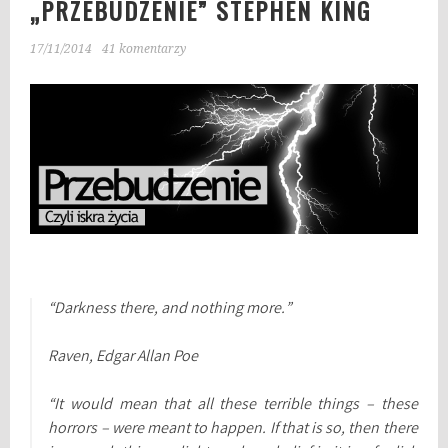
„PRZEBUDZENIE” STEPHEN KING
17/11/2014
41 komentarzy
“Darkness there, and nothing more.”
Raven
, Edgar Allan Poe
“It would mean that all these terrible things – these
horrors – were meant to happen. If that is so, then there