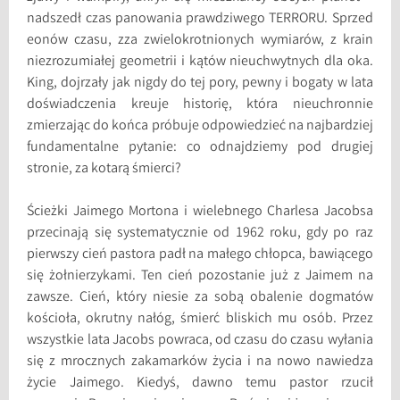
nadszedł czas panowania prawdziwego TERRORU. Sprzed
eonów czasu, zza zwielokrotnionych wymiarów, z krain
niezrozumiałej geometrii i kątów nieuchwytnych dla oka.
King, dojrzały jak nigdy do tej pory, pewny i bogaty w lata
doświadczenia kreuje historię, która nieuchronnie
zmierzając do końca próbuje odpowiedzieć na najbardziej
fundamentalne pytanie: co odnajdziemy pod drugiej
stronie, za kotarą śmierci?
Ścieżki Jaimego Mortona i wielebnego Charlesa Jacobsa
przecinają się systematycznie od 1962 roku, gdy po raz
pierwszy cień pastora padł na małego chłopca, bawiącego
się żołnierzykami. Ten cień pozostanie już z Jaimem na
zawsze. Cień, który niesie za sobą obalenie dogmatów
kościoła, okrutny nałóg, śmierć bliskich mu osób. Przez
wszystkie lata Jacobs powraca, od czasu do czasu wyłania
się z mrocznych zakamarków życia i na nowo nawiedza
życie Jaimego. Kiedyś, dawno temu pastor rzucił