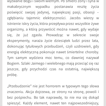
wyzwanie Bogu i swoim wiernym. Po śmierci żony i syna w
makabrycznym wypadku postanawia resztę życia
poświęcić swojej jedynej, największej pasji, obsesji –
zgłębianiu tajemnic elektryczności. Jacobs wierzy w
istnienie iskry życia, która przepływa przez wszystkie żywe
organizmy, a którą przywrócić można nawet, gdy wydaje
się, że już zgasła. Prowadząc w sekrecie swoje
eksperymenty, naraża życie dziesiątek ludzi przez lata,
dokonując tytułowych przebudzeń, czyli uzdrowień, gdy
energią elektryczną pokonuje nawet śmiertelne choroby.
Tym samym wydziera moc temu, co dawniej nazywał
Bogiem. Szlaki Jaimego i wielebnego mają przeciąć się raz
jeszcze, gdy przychodzi czas na ostatnią, największą
próbę.
„Przebudzenie” nie jest horrorem w typowym tego słowa
znaczeniu. Akcja dojrzewa, ze strony na stronę, powoli i
bez pośpiechu. Bo tak naprawdę, to nie ma się dokąd
spieszyć. Każdy element, nawet ten najpowszedniejszy,