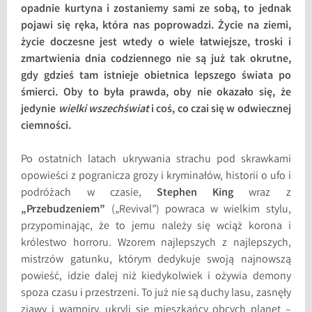
opadnie kurtyna i zostaniemy sami ze sobą, to jednak
pojawi się ręka, która nas poprowadzi. Życie na ziemi,
życie doczesne jest wtedy o wiele łatwiejsze, troski i
zmartwienia dnia codziennego nie są już tak okrutne,
gdy gdzieś tam istnieje obietnica lepszego świata po
śmierci. Oby to była prawda, oby nie okazało się, że
jedynie
wielki wszechświat
i coś, co czai się w odwiecznej
ciemności.
Po ostatnich latach ukrywania strachu pod skrawkami
opowieści z pogranicza grozy i kryminałów, historii o ufo i
podróżach w czasie,
Stephen King
wraz z
„Przebudzeniem”
(„Revival”) powraca w wielkim stylu,
przypominając, że to jemu należy się wciąż korona i
królestwo horroru. Wzorem najlepszych z najlepszych,
mistrzów gatunku, którym dedykuje swoją najnowszą
powieść, idzie dalej niż kiedykolwiek i ożywia demony
spoza czasu i przestrzeni. To już nie są duchy lasu, zasnęły
zjawy i wampiry, ukryli się mieszkańcy obcych planet –