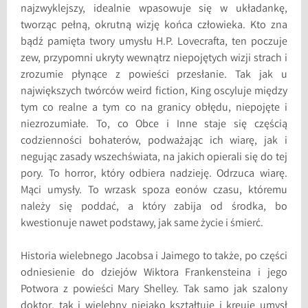
najzwyklejszy, idealnie wpasowuje się w układankę,
tworząc pełną, okrutną wizję końca człowieka. Kto zna
bądź pamięta twory umysłu H.P. Lovecrafta, ten poczuje
zew, przypomni ukryty wewnątrz niepojętych wizji strach i
zrozumie płynące z powieści przesłanie. Tak jak u
największych twórców weird fiction, King oscyluje między
tym co realne a tym co na granicy obłędu, niepojęte i
niezrozumiałe. To, co Obce i Inne staje się częścią
codzienności bohaterów, podważając ich wiarę, jak i
negując zasady wszechświata, na jakich opierali się do tej
pory. To horror, który odbiera nadzieję. Odrzuca wiarę.
Mąci umysły. To wrzask spoza eonów czasu, któremu
należy się poddać, a który zabija od środka, bo
kwestionuje nawet podstawy, jak same życie i śmierć.
Historia wielebnego Jacobsa i Jaimego to także, po części
odniesienie do dziejów Wiktora Frankensteina i jego
Potwora z powieści Mary Shelley. Tak samo jak szalony
doktor, tak i wielebny niejako kształtuje i kreuje umysł