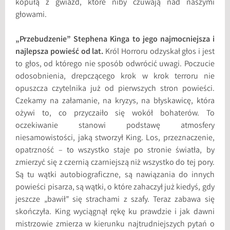
kopułą z gwiazd, które niby czuwają nad naszymi
głowami.
„Przebudzenie” Stephena Kinga to jego najmocniejsza i
najlepsza powieść od lat.
Król Horroru odzyskał głos i jest
to głos, od którego nie sposób odwrócić uwagi. Poczucie
odosobnienia, drepczącego krok w krok terroru nie
opuszcza czytelnika już od pierwszych stron powieści.
Czekamy na załamanie, na kryzys, na błyskawicę, która
ożywi to, co przyczaiło się wokół bohaterów. To
oczekiwanie stanowi podstawę atmosfery
niesamowistości, jaką stworzył King. Los, przeznaczenie,
opatrzność – to wszystko staje po stronie światła, by
zmierzyć się z czernią czarniejszą niż wszystko do tej pory.
Są tu wątki autobiograficzne, są nawiązania do innych
powieści pisarza, są wątki, o które zahaczył już kiedyś, gdy
jeszcze „bawił” się strachami z szafy. Teraz zabawa się
skończyła. King wyciągnął rękę ku prawdzie i jak dawni
mistrzowie zmierza w kierunku najtrudniejszych pytań o