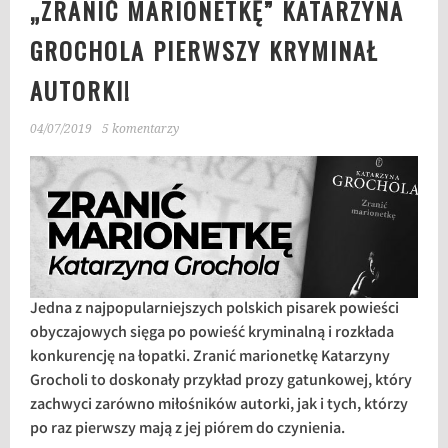
„ZRANIĆ MARIONETKĘ” KATARZYNA
GROCHOLA PIERWSZY KRYMINAŁ
AUTORKI!
04/07/2019
5 komentarzy
Jedna z najpopularniejszych polskich pisarek powieści
obyczajowych sięga po powieść kryminalną i rozkłada
konkurencję na łopatki. Zranić marionetkę Katarzyny
Grocholi to doskonały przykład prozy gatunkowej, który
zachwyci zarówno miłośników autorki, jak i tych, którzy
po raz pierwszy mają z jej piórem do czynienia.