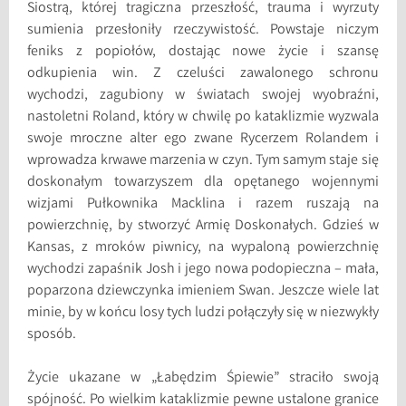
Siostrą, której tragiczna przeszłość, trauma i wyrzuty
sumienia przesłoniły rzeczywistość. Powstaje niczym
feniks z popiołów, dostając nowe życie i szansę
odkupienia win. Z czeluści zawalonego schronu
wychodzi, zagubiony w światach swojej wyobraźni,
nastoletni Roland, który w chwilę po kataklizmie wyzwala
swoje mroczne alter ego zwane Rycerzem Rolandem i
wprowadza krwawe marzenia w czyn. Tym samym staje się
doskonałym towarzyszem dla opętanego wojennymi
wizjami Pułkownika Macklina i razem ruszają na
powierzchnię, by stworzyć Armię Doskonałych. Gdzieś w
Kansas, z mroków piwnicy, na wypaloną powierzchnię
wychodzi zapaśnik Josh i jego nowa podopieczna – mała,
poparzona dziewczynka imieniem Swan. Jeszcze wiele lat
minie, by w końcu losy tych ludzi połączyły się w niezwykły
sposób.
Życie ukazane w „Łabędzim Śpiewie” straciło swoją
spójność. Po wielkim kataklizmie pewne ustalone granice