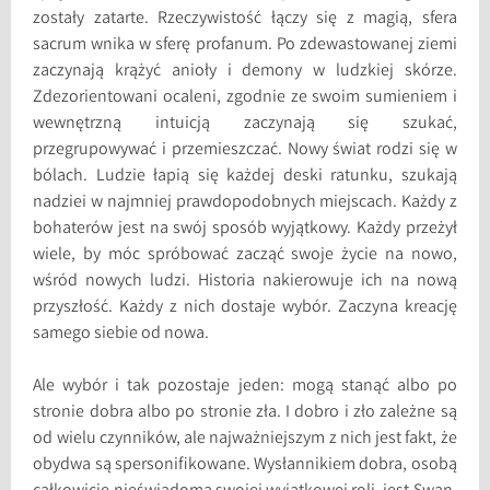
zostały zatarte. Rzeczywistość łączy się z magią, sfera
sacrum wnika w sferę profanum. Po zdewastowanej ziemi
zaczynają krążyć anioły i demony w ludzkiej skórze.
Zdezorientowani ocaleni, zgodnie ze swoim sumieniem i
wewnętrzną intuicją zaczynają się szukać,
przegrupowywać i przemieszczać. Nowy świat rodzi się w
bólach. Ludzie łapią się każdej deski ratunku, szukają
nadziei w najmniej prawdopodobnych miejscach. Każdy z
bohaterów jest na swój sposób wyjątkowy. Każdy przeżył
wiele, by móc spróbować zacząć swoje życie na nowo,
wśród nowych ludzi. Historia nakierowuje ich na nową
przyszłość. Każdy z nich dostaje wybór. Zaczyna kreację
samego siebie od nowa.
Ale wybór i tak pozostaje jeden: mogą stanąć albo po
stronie dobra albo po stronie zła. I dobro i zło zależne są
od wielu czynników, ale najważniejszym z nich jest fakt, że
obydwa są spersonifikowane. Wysłannikiem dobra, osobą