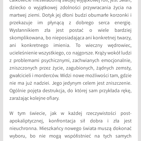
całkowicie nieświadomą swojej wyjątkowej roli, jest Swan,
dziecko o wyjątkowej zdolności przywracania życia na
martwej ziemi. Dotyk jej dłoni budzi obumarłe korzonki i
przekazuje im płynącą z dobrego serca energię.
Wysłannikiem zła jest postać o wiele bardziej
skomplikowana, bo nieposiadająca ani konkretnej twarzy,
ani konkretnego imienia. To wieczny wędrowiec,
ucieleśnienie wszystkiego, co najgorsze. Krąży wokół ludzi
z problemami psychicznymi, zachwianych emocjonalnie,
zniszczonych przez życie, zagubionych, żądnych zemsty,
gwałcicieli i morderców. Widzi nowe możliwości tam, gdzie
nie ma już nadziei. Jego jedynym celem jest zniszczenie.
Ogólnie pojęta destrukcja, do której sam przykłada rękę,
zarażając kolejne ofiary.
W tym świecie, jak w każdej rzeczywistości post-
apokaliptycznej, konfrontacja sił dobra i zła jest
nieuchronna. Mieszkańcy nowego świata muszą dokonać
wyboru, bo nie mogą współistnieć na tych samych