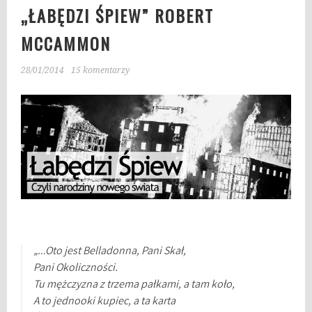
„ŁABĘDZI ŚPIEW” ROBERT
MCCAMMON
28/01/2014
15 komentarzy
„…Oto jest Belladonna, Pani Skał,
Pani Okoliczności.
Tu mężczyzna z trzema pałkami, a tam koło,
A to jednooki kupiec, a ta karta