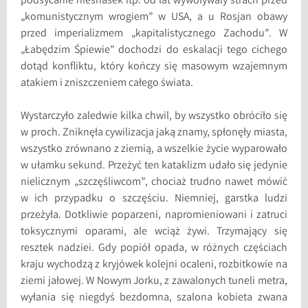
podsycanie niesnasek itp. od lat wywoływały strach przed
„komunistycznym wrogiem” w USA, a u Rosjan obawy
przed imperializmem „kapitalistycznego Zachodu”. W
„Łabędzim Śpiewie” dochodzi do eskalacji tego cichego
dotąd konfliktu, który kończy się masowym wzajemnym
atakiem i zniszczeniem całego świata.
Wystarczyło zaledwie kilka chwil, by wszystko obróciło się
w proch. Zniknęła cywilizacja jaką znamy, spłonęły miasta,
wszystko zrównano z ziemią, a wszelkie życie wyparowało
w ułamku sekund. Przeżyć ten kataklizm udało się jedynie
nielicznym „szczęśliwcom”, chociaż trudno nawet mówić
w ich przypadku o szczęściu. Niemniej, garstka ludzi
przeżyła. Dotkliwie poparzeni, napromieniowani i zatruci
toksycznymi oparami, ale wciąż żywi. Trzymający się
resztek nadziei. Gdy popiół opada, w różnych częściach
kraju wychodzą z kryjówek kolejni ocaleni, rozbitkowie na
ziemi jałowej. W Nowym Jorku, z zawalonych tuneli metra,
wyłania się niegdyś bezdomna, szalona kobieta zwana