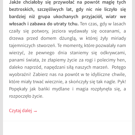
Jakże chciałoby się przywołać na powrót magię tych
beztroskich, szczęśliwych lat, gdy nic nie liczyło się
bardziej niż grupa ukochanych przyjaciół, wiatr we
włosach i zabawa do utraty tchu.
Ten czas, gdy w lasach
czaiły się potwory, jeziora wydawały się oceanami, a
drzewa przed domem dżunglą, w której żyły miriady
tajemniczych stworzeń. Te momenty, które pozwalały nam
wierzyć, że pewnego dnia staniemy się odkrywcami,
panami świata, że złapiemy życie za rogi i polecimy hen,
daleko naprzód, napędzani siłą naszych marzeń. Potęgo
wyobraźni! Zabierz nas na powrót w te idylliczne chwile,
które miały trwać wiecznie, a skończyły się tak nagle. Pyk!
Popękały jak bańki mydlane i magia rozpłynęła się, a
rozpoczęło życie.
Czytaj dalej
→