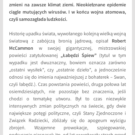
zmieni na zawsze klimat ziemi. Nieokiełznane epidemie
ciągle mutujących wirusów. I w końcu wojna atomowa,
czyli samozagłada ludzkości.
Historię upadku świata, wywołanego kolejną wielką wojną
światową z zabójczą bronią jądrową, opisał
Robert
McCammon
w swojej gigantycznej, mistrzowskiej
powieści zatytułowanej
„Łabędzi Śpiew”
(tytuł w tym
wypadku jest dwuznaczny, bowiem oznacza zarówno
„ostatni wysiłek”, czy „ostatnie dzieło”, a jednocześnie
odnosi się do imienia najważniejszej z bohaterek – Swan,
czyli łabędź.). Czas powstania powieści, druga połowa lat
osiemdziesiątych, nie pozostaje bez znaczenia, jeśli
chodzi o tematykę utworu. Był to czas niezwykle
intensywnych zmian politycznych na świecie, gdy dwie
największe potęgi polityczne, czyli Stany Zjednoczone i
Związek Radziecki, zbliżały się do apogeum wyścigu
zbrojeń. Wzajemne prowokacje, szpiegowanie,