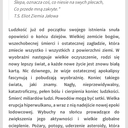
Ślepa, oznacza coś, co niesie na swych plecach,
Co przede mną zakryte.”
T.S. Eliot
Ziemia Jałowa
Ludzkość już od początku swojego istnienia snuła
opowieści o końcu dziejów. Wielkiej zemście bogów,
wszechobecnej śmierci i ostatecznej zagładzie, która
zmiecie wszystko i wszystkich z powierzchni ziemi. W
wyobraźni następuje wielkie oczyszczenie, rodzi się
nowy lepszy świat, a każde nowe życie jest znowu białą
kartą. Nic dziwnego, że wizje ostatecznej apokalipsy
fascynują i pobudzają wyobraźnię. Koniec takiego
świata, jaki znamy. Nagły, nieprzewidywalny,
katastroficzny, pełen bólu i cierpienia koniec ludzkości.
Śmierć miliardów ludzi. Powodów mogą być setki. Wielka
erupcja hiperwulkanu, a wraz z nią nadejście nowej epoki
lodowcowej. Wybuchy na słońcu prowadzące do
zwiększenia jego aktywności i wielkie globalne
ocieplenie. Pożary, potopy, uderzenie asteroidy, która