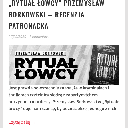
„RYTUAŁ ŁOWCY” PRZEMYSŁAW
BORKOWSKI – RECENZJA
PATRONACKA
27/09/2020
1 komentarz
Jest prawdą powszechnie znaną, że w kryminałach i
thrillerach czytelnicy śledzą z zapartym tchem
poczynania mordercy. Przemysław Borkowski w „Rytuale
łowcy” daje nam szansę, by poznać bliżej jednego z nich.
Czytaj dalej
→