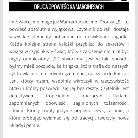
I nic więcej nie mogę już Wam zdradzić, moi Drodzy. „S.” to
powieść absolutnie wyjątkowa. Czytelnik do ręki dostaje
wszystkie elementy potrzebne do rozwikłania zagadki.
Każda kolejna strona książki przybliża do sekretów i
wciąga w czyjś ukryty świat, który z założenia nie miał być
nigdy odnaleziony. „S.” stworzona jest w taki sposób,
byśmy mieli poczucie, że książka, która trafia do naszych
rąk to właśnie ten jedyny egzemplarz, należący do Ericka i
Jen, którzy razem, wspólnie wkroczyli w rzeczywistość
Straki i którzy poświęcili się jej bez reszty. Czytelnik jest
detektywem, tropicielem, kroczącym śladami
zapomnianych opowieści, zaginionych tożsamości,
istnień, którzy trwały jedynie poprzez język, pisanie, a
które próbując wyłamać się od tradycji, tworzyły nowe
układy i pełnie.