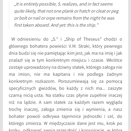
„It is entirely possible, S. realizes, and in fact seems
quite likely, that not one plank or hatch or cleat or peg
or bolt or nail or orpe remains from the night he was
first taken aboard. And yet: this is the ship.”
W odniesieniu do „S.” i „Ship of Theseus” chodzi o
głównego bohatera powieści V.M. Straki, który pewnego
dnia budzi się nie pamiętając kim jest, jak ma na imię i jak
znalazł się w tym konkretnym miejscu i czasie. Wkrótce
zostaje uprowadzony na dziwny statek, którego załoga nie
ma imion, nie ma kapitana i nie podlega żadnym
konkretnym rozkazom. Porozumiewają się za pomocą
specyficznych gwizdów, bo każdy z nich ma… zaszyte
czarną nicią usta. Na statku czas płynie zupełnie inaczej
niż na lądzie. A sam statek za każdym razem wygląda
trochę inaczej, załoga zmienia się i wymienia, a nasz
bohater powoli odkrywa tajemnice jednostki i cel, do
którego zmierza. W międzyczasie dane jest mu, krok po
kroku, odkrywać swoją przeszłość i konspirację, w którą