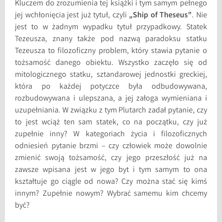
Kluczem do zrozumienia tej książki i tym samym pełnego
jej wchłonięcia jest już tytuł, czyli
„Ship of Theseus”
. Nie
jest to w żadnym wypadku tytuł przypadkowy. Statek
Tezeusza, znany także pod nazwą paradoksu statku
Tezeusza to filozoficzny problem, który stawia pytanie o
tożsamość danego obiektu. Wszystko zaczęło się od
mitologicznego statku, sztandarowej jednostki greckiej,
która po każdej potyczce była odbudowywana,
rozbudowywana i ulepszana, a jej załoga wymieniana i
uzupełniania. W związku z tym Plutarch zadał pytanie, czy
to jest wciąż ten sam statek, co na początku, czy już
zupełnie inny? W kategoriach życia i filozoficznych
odniesień pytanie brzmi – czy człowiek może dowolnie
zmienić swoją tożsamość, czy jego przeszłość już na
zawsze wpisana jest w jego byt i tym samym to ona
kształtuje go ciągle od nowa? Czy można stać się kimś
innym? Zupełnie nowym? Wybrać samemu kim chcemy
być?