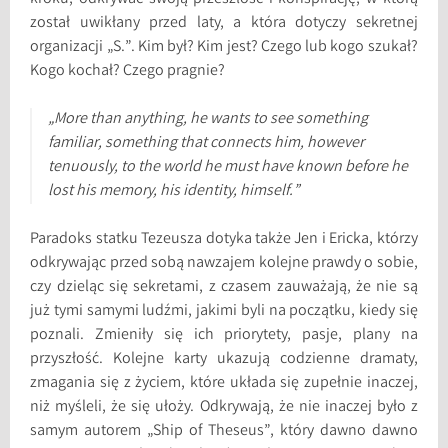
został uwikłany przed laty, a która dotyczy sekretnej
organizacji „S.”. Kim był? Kim jest? Czego lub kogo szukał?
Kogo kochał? Czego pragnie?
„More than anything, he wants to see something
familiar, something that connects him, however
tenuously, to the world he must have known before he
lost his memory, his identity, himself.”
Paradoks statku Tezeusza dotyka także Jen i Ericka, którzy
odkrywając przed sobą nawzajem kolejne prawdy o sobie,
czy dzieląc się sekretami, z czasem zauważają, że nie są
już tymi samymi ludźmi, jakimi byli na początku, kiedy się
poznali. Zmieniły się ich priorytety, pasje, plany na
przyszłość. Kolejne karty ukazują codzienne dramaty,
zmagania się z życiem, które układa się zupełnie inaczej,
niż myśleli, że się ułoży. Odkrywają, że nie inaczej było z
samym autorem „Ship of Theseus”, który dawno dawno