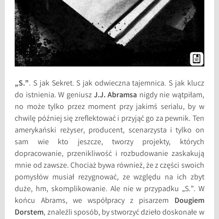
„S.”
. S jak Sekret. S jak odwieczna tajemnica. S jak klucz
do istnienia. W geniusz
J.J. Abramsa
nigdy nie wątpiłam,
no może tylko przez moment przy jakimś serialu, by w
chwilę później się zreflektować i przyjąć go za pewnik. Ten
amerykański reżyser, producent, scenarzysta i tylko on
sam wie kto jeszcze, tworzy projekty, których
dopracowanie, przenikliwość i rozbudowanie zaskakują
mnie od zawsze. Chociaż bywa również, że z części swoich
pomysłów musiał rezygnować, ze względu na ich zbyt
duże, hm, skomplikowanie. Ale nie w przypadku „S.”. W
końcu Abrams, we współpracy z pisarzem
Dougiem
Dorstem
, znaleźli sposób, by stworzyć dzieło doskonałe w