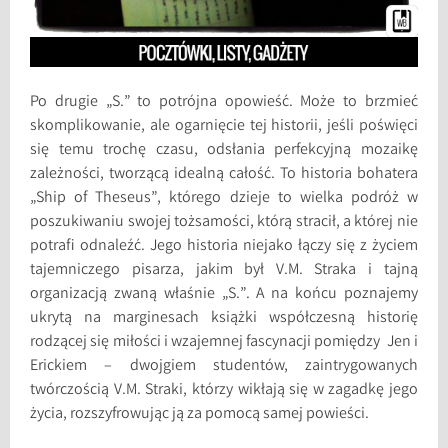
Po drugie „S.” to potrójna opowieść. Może to brzmieć
skomplikowanie, ale ogarnięcie tej historii, jeśli poświęci
się temu trochę czasu, odsłania perfekcyjną mozaikę
zależności, tworzącą idealną całość. To historia bohatera
„Ship of Theseus”, którego dzieje to wielka podróż w
poszukiwaniu swojej tożsamości, którą stracił, a której nie
potrafi odnaleźć. Jego historia niejako łączy się z życiem
tajemniczego pisarza, jakim był V.M. Straka i tajną
organizacją zwaną właśnie „S.”. A na końcu poznajemy
ukrytą na marginesach książki współczesną historię
rodzącej się miłości i wzajemnej fascynacji pomiędzy Jen i
Erickiem – dwojgiem studentów, zaintrygowanych
twórczością V.M. Straki, którzy wikłają się w zagadkę jego
życia, rozszyfrowując ją za pomocą samej powieści.