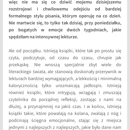
więc nie ma się co dziwić mojemu dzisiejszemu
rozstrojowi i chwilowemu odejściu od bardziej
formalnego stylu pisania, którym operuję na co dzień.
Nie martwcie się, to tylko tak dzisiaj, przy poniedziałku,
po bogatych w emocje dwóch tygodniach, jakie
spędziłam na intensywnej lekturze.
Ale od początku. Istnieją książki, które tak po prostu się
czyta, podczytuje, od czasu do czasu, chrupie jak
przekąskę. Nie wnoszą specjalnie zbyt wiele do
literackiego świata, ale stanowią doskonały przerywnik w
lekturach bardziej wymagających, a lekkością i minimalną
kalorycznością tylko urozmaicają jadłospis. Istnieją
również książki, które intrygują, wciągają i zmuszają
czytelnika do porządnej refleksji, zostając z nami na
dłużej, a przynajmniej na jakiś czas. I w końcu, istnieją
książki takie, które powalają na kolana, zwalają z nóg i
podcinają ścięgna emocjonalne, stając się z miejsca
jednymi z najlepszych z najlepszych, jakie było dane nam