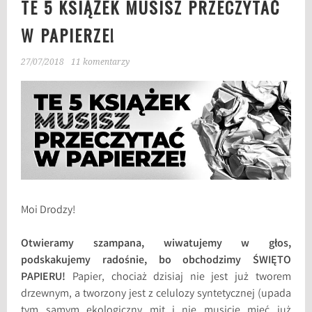
TE 5 KSIĄŻEK MUSISZ PRZECZYTAĆ
W PAPIERZE!
27/07/2018
11 komentarzy
Moi Drodzy!
Otwieramy szampana, wiwatujemy w głos,
podskakujemy radośnie, bo obchodzimy ŚWIĘTO
PAPIERU!
Papier, chociaż dzisiaj nie jest już tworem
drzewnym, a tworzony jest z celulozy syntetycznej (upada
tym samym ekologiczny mit i nie musicie mieć już