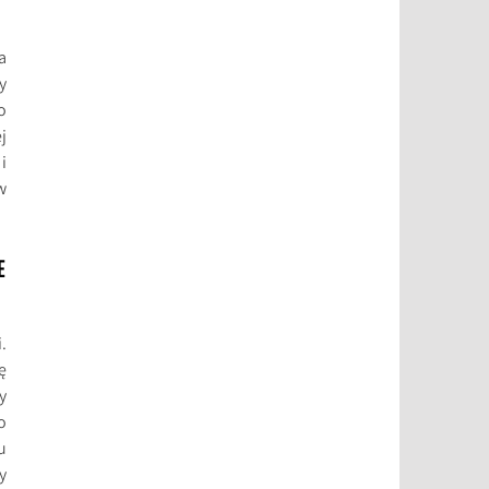
a
y
o
j
i
w
E
.
ę
y
o
u
y