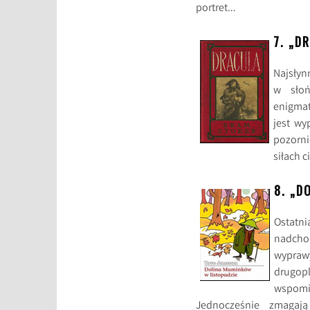
portret…
7. „D
Najsłyn
w słoń
enigmat
jest wy
pozorni
siłach c
8. „D
Ostatn
nadcho
wypraw
drugop
wspomi
Jednocześnie zmagaj