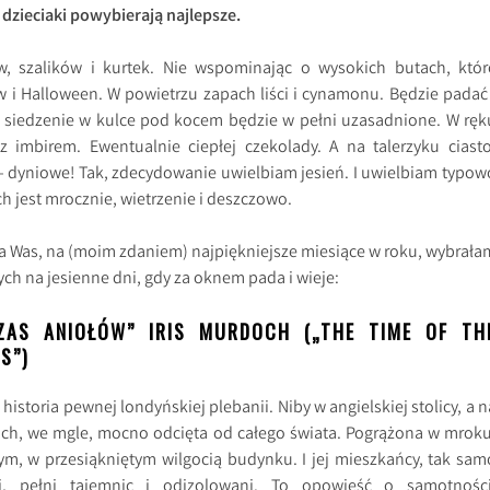
dzieciaki powybierają najlepsze.
, szalików i kurtek. Nie wspominając o wysokich butach, któr
 i Halloween. W powietrzu zapach liści i cynamonu. Będzie padać 
e siedzenie w kulce pod kocem będzie w pełni uzasadnione. W ręk
z imbirem. Ewentualnie ciepłej czekolady. A na talerzyku ciasto
 – dyniowe! Tak, zdecydowanie uwielbiam jesień. I uwielbiam typow
ch jest mrocznie, wietrzenie i deszczowo.
 dla Was, na (moim zdaniem) najpiękniejsze miesiące w roku, wybrała
ych na jesienne dni, gdy za oknem pada i wieje:
CZAS ANIOŁÓW” IRIS MURDOCH („THE TIME OF TH
S”)
historia pewnej londyńskiej plebanii. Niby w angielskiej stolicy, a n
ch, we mgle, mocno odcięta od całego świata. Pogrążona w mroku
m, w przesiąkniętym wilgocią budynku. I jej mieszkańcy, tak sam
i, pełni tajemnic i odizolowani. To opowieść o samotności