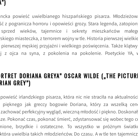
A”)
ancka powieść uwielbianego hiszpańskiego pisarza. Młodzieżow
ć z pogranicza horroru i opowieści grozy. Stara legenda, zatopion
 sprzed wieków, tajemnice i sekrety mieszkańców małeg
kiego miasteczka, z terrorem wojny w tle. Historia pierwszej wielkie
, pierwszej męskiej przyjaźni i wielkiego poświęcenia. Także klątwy 
ej z ojca na syna, z pokolenia na pokolenie. Poetyckie YA, 
ORTRET DORIANA GREYA” OSCAR WILDE („THE PICTUR
RIAN GREY”)
powieść irlandzkiego pisarza, która nic nie straciła na aktualności
ia pięknego jak greccy bogowie Doriana, który za wszelką cen
 zachować perfekcyjny wygląd, wieczną młodość i piękno. Doskonał
ze. Pokonać czas, pokonać śmierć, zdystansować się wobec tego c
knione, brzydkie i ostateczne. To wszystko w próżnym światk
, która uwielbia takich młodzieńców. Do czasu. A w tle ten tajemnicz