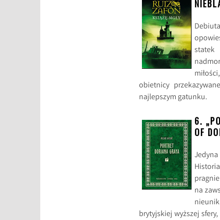
NIEBL
Debiut
opowieś
statek
nadmors
miłości
obietnicy przekazywan
najlepszym gatunku.
6. „P
OF DO
Jedyna 
Histor
pragnie
na zaws
nieuni
brytyjskiej wyższej sfery