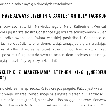
nsson pisała z myślą o dorosłych czytelnikach.
E HAVE ALWAYS LIVED IN A CASTLE” SHIRLEY JACKSO
ia powieść autorki „Nawiedzonego”. Mary Katherine „Merricat
od i jej starsza siostra Constance żyją wraz ze schorowanym wuje
ej odizolowanej od świata wiejskiej posiadłości. Constance o
 lat nie opuściła terenu domu, wciąż zmagając się z narastając
bią. A kilka lat wcześniej tętnił życiem, aż do dnia, w którym cał
, poza tą trójką, została wytruta arszenikiem podczas rodzinneg
kryją mieszkańcy tego azylu zbrodni?
SKLEPIK Z MARZENIAMI” STEPHEN KING („NEEDFU
S”)
złowiek jest na sprzedaż. Każdy czegoś pragnie. Każdy jest w stani
ić wiele, by zrealizować swoje najskrytsze marzenia. Z zazdrości, 
, z miłości, namiętności, nienawiści… Bez względu na cenę. Motywó
ele, a korzyści? Może, ale raczej wyłącznie dla sprzedającego. Ty