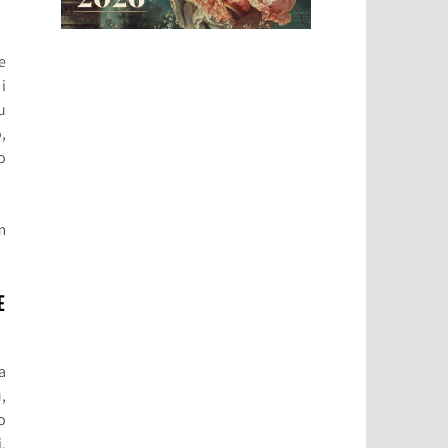
e
i
u
,
o
m
E
a
,
o
,