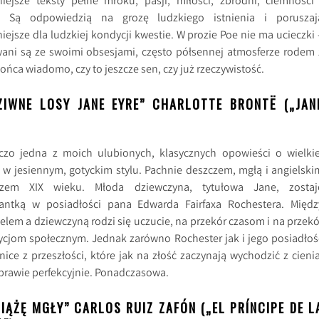
iejsze teksty pełne mroku, pasji, miłości, zbrodni, ciemności 
i. Są odpowiedzią na grozę ludzkiego istnienia i poruszaj
iejsze dla ludzkiej kondycji kwestie. W prozie Poe nie ma ucieczki 
ani są ze swoimi obsesjami, często półsennej atmosferze rodem 
ońca wiadomo, czy to jeszcze sen, czy już rzeczywistość.
ZIWNE LOSY JANE EYRE” CHARLOTTE BRONTË („JAN
)
czo jedna z moich ulubionych, klasycznych opowieści o wielkie
, w jesiennym, gotyckim stylu. Pachnie deszczem, mgłą i angielski
rzem XIX wieku. Młoda dziewczyna, tytułowa Jane, zostaj
antką w posiadłości pana Edwarda Fairfaxa Rochestera. Międz
ielem a dziewczyną rodzi się uczucie, na przekór czasom i na przekó
ycjom społecznym. Jednak zarówno Rochester jak i jego posiadłoś
ice z przeszłości, które jak na złość zaczynają wychodzić z cienia
 prawie perfekcyjnie. Ponadczasowa.
SIĄŻĘ MGŁY” CARLOS RUIZ ZAFÓN („EL PRÍNCIPE DE L