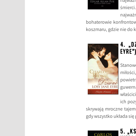
najważn
śmierc
najważn
bohaterowie konfrontow
koszmaru, gdzie nie do k
4. „D
EYRE”
Stanow
miłości
powiet
guwern
właścic
ich poz
skrywają mroczne tajemn
gdy wszystko układa się
5. „K