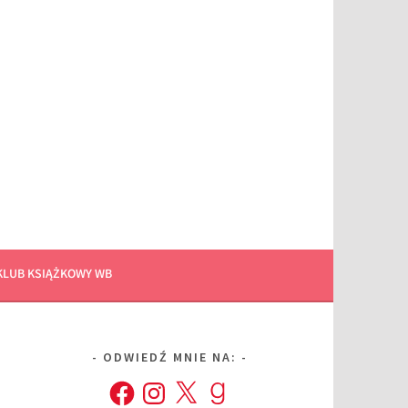
KLUB KSIĄŻKOWY WB
ODWIEDŹ MNIE NA:
Facebook
Instagram
X
Goodreads