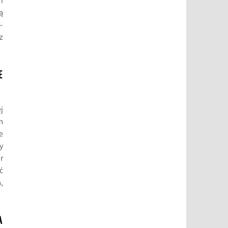
i
ą
–
z
E
j
m
e
y
r
ć
,
A