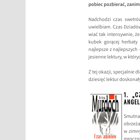
pobiec pozbierać, zanim 
Nadchodzi czas swetrów
uwielbiam. Czas Dziadów
wiać tak intensywnie, ż
kubek gorącej herbaty 
najlepsze z najlepszych
jesienne lektury, w który
Z tej okazji, specjalnie
dziesięć lektur doskonał
1. „
ANGEL
Smutna 
obrzeża
w zimny
mroczn