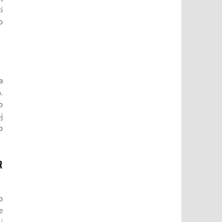
i
o
a
.
o
j
o
R
o
e