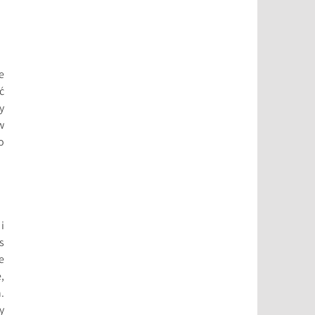
e
ć
y
w
o
i
s
e
,
.
y