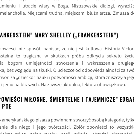
umieniu i utracie wiary w Boga. Mistrzowskie dialogi, wyraziśc
 melancholia. Miejscami trudna, miejscami bluźniercza. Zmusza d
RANKENSTEIN” MARY SHELLEY („FRANKENSTEIN”)
powieści nie sposób napisać, że nie jest kultowa. Historia Victor
nsteina to tragiczna w skutkach próba odkrycia sekretu życia
ia bogom umiejętności stworzenia i wskrzeszenia drugieg
ka, bez względu na skutki. O ucieczce od odpowiedzialności za swó
twór, za „dziecko” nauki i potworności ambicji, która zniszczyła jeg
i jemu najbliższych. Na zawsze aktualna, lektura obowiązkowa.
POWIEŚCI MIŁOSNE, ŚMIERTELNE I TAJEMNICZE” EDGA
 POE
o amerykańskiego pisarza powinnam stworzyć osobą kategorię, tylk
znie dla niego i jego twórczości. Zbiór opowieści to wszystki