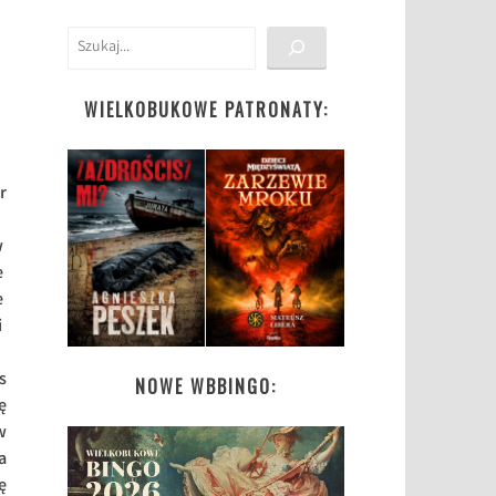
Szukaj
WIELKOBUKOWE PATRONATY:
r
w
e
e
i
s
NOWE WBBINGO:
ę
w
a
ę