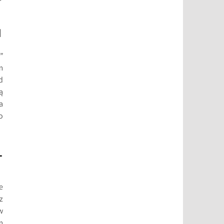
N
”
m
d
ą
a
o
L
e
z
w
m