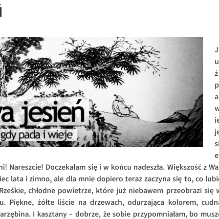
Ń
J
u
ż
p
a
i
j
s
e
dni! Nareszcie! Doczekałam się i w końcu nadeszła. Większość z Wa
c lata i zimno, ale dla mnie dopiero teraz zaczyna się to, co lubi
 Rześkie, chłodne powietrze, które już niebawem przeobrazi się 
ku. Piękne, żółte liście na drzewach, odurzająca kolorem, cudn
arzębina. I kasztany – dobrze, że sobie przypomniałam, bo musz