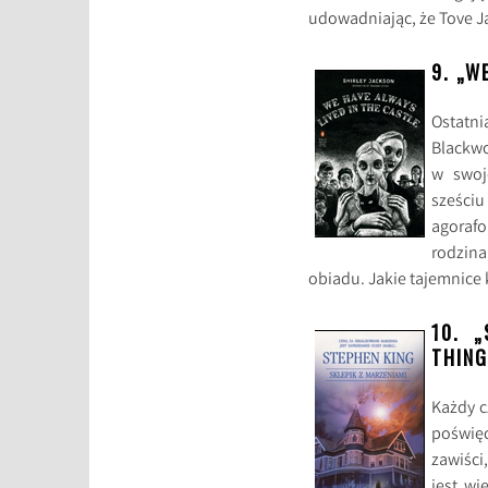
udowadniając, że Tove Ja
9. „W
Ostatn
Blackwo
w swoj
sześciu
agorafo
rodzina
obiadu. Jakie tajemnice 
10. „
THING
Każdy c
poświęc
zawiści
jest wi