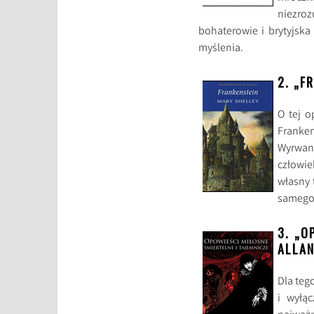
niezroz
bohaterowie i brytyjska
myślenia.
2. „F
O tej o
Franke
Wyrwan
człowie
własny 
samego 
3. „O
ALLAN
Dla teg
i wyłąc