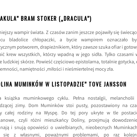
RAKULA” BRAM STOKER („DRACULA”)
niejszy wampir świata. Z czasów zanim jeszcze pojawiły się świecąc
cu bladolice chłopaczki, a bycie wampirem oznaczało by
ycznym potworem, drapieżnikiem, który zawsze szuka ofiar i gotow
pić krew wszystkich, którzy wpadną w jego sidła. Tylko czasami 
e ludzkiej skórze. Powieść częściowo epistolarna, totalnie gotycka, 
iemności, namiętności ,miłości i nieśmiertelnej mocy zła.
OLINA MUMINKÓW W LISTOPADZIE” TOVE JANSSON
ia książka muminkowego cyklu. Pełna nostalgii, melancholii 
dzącej zimy. Dom Muminków stoi pusty, pozostawiony na cza
y całej rodziny na Wyspę. Do tej pory ukryte w tle postaci
lanowe, czyli różni mieszkańcy Doliny, przejmują dowodzenie
nają i snują opowieści o uwielbianych, nieobecnych Muminkach
ą się z własnymi, poważnymi problemami, po raz kolejn