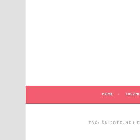
Przeskocz
do
wpisu
HOME
ZACZNI
TAG:
ŚMIERTELNE I 