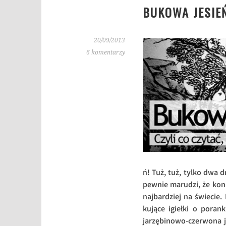
BUKOWA JESIE
20/09/2013
6 komentarzy
ń! Tuż, tuż, tylko dwa 
pewnie marudzi, że konie
najbardziej na świecie.
kujące igiełki o poran
jarzębinowo-czerwona j